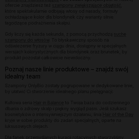
ofercie znajdziesz też
szampony zwiększające objętość
,
które spektakularnie odbijają włosy od nasady, formuły
ochładzające kolor dla blondynek czy warianty silnie
łagodzące podrażnienia skalpu.
Gdy liczy się każda sekunda, z pomocą przychodzą
suche
szampony do włosów
. To błyskawiczny sposób na
odświeżenie fryzury w ciągu dnia, dostępny w specjalnych
wersjach kolorystycznych dla blondynek oraz brunetek, by
produkt pozostał całkowicie niewidoczny.
Poznaj nasze linie produktowe – znajdź swój
idealny team
Szampony OnlyBio zostały pogrupowane w dedykowane linie,
by ułatwić Ci stworzenie idealnego planu pielęgnacji:
Kultowa seria
Hair in Balance
to Twoja baza do codziennego
dbania o zdrowy skalp i piękny wygląd pasm. Jeśli szukasz
kosmetyków o intensywniejszym działaniu, linia
Hair of the Day
kryje w sobie produkty do zadań specjalnych, oparte na
luksusowych olejach.
Dla fanek przemyślanych kuracji rotacyjnych stworzyliśmy