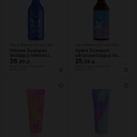
Hair In Balance By ONLYBIO
Hair In Balance By ONLYBIO
Volume Szampon
Hydra Szampon
dodający lekkości
ultranawilżający do
400ml
26
bardzo suchej skóry
25
,
99 zł
,
99 zł
głowy i włosów, 400ml
Najniższa cena z 30 dni przed
Najniższa cena z 30 dni przed
obniżką:
26,99 zł
obniżką:
25,99 zł