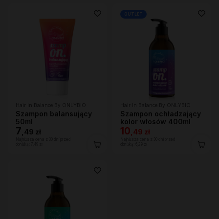
OUTLET
Hair In Balance By ONLYBIO
Hair In Balance By ONLYBIO
Szampon balansujący
Szampon ochładzający
50ml
kolor włosów 400ml
7
10
,
49 zł
,
49 zł
Najniższa cena z 30 dni przed
Najniższa cena z 30 dni przed
obniżką:
7,49 zł
obniżką:
6,29 zł