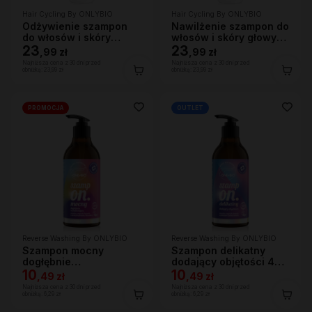
Hair Cycling By ONLYBIO
Hair Cycling By ONLYBIO
Odżywienie szampon
Nawilżenie szampon do
do włosów i skóry
włosów i skóry głowy
głowy 250ml
23
250ml
23
,
99 zł
,
99 zł
Najniższa cena z 30 dni przed
Najniższa cena z 30 dni przed
obniżką:
23,99 zł
obniżką:
23,99 zł
PROMOCJA
OUTLET
Reverse Washing By ONLYBIO
Reverse Washing By ONLYBIO
Szampon mocny
Szampon delikatny
dogłębnie
dodający objętości 400
oczyszczający 400 ml
10
ml
10
,
49 zł
,
49 zł
Najniższa cena z 30 dni przed
Najniższa cena z 30 dni przed
obniżką:
6,29 zł
obniżką:
6,29 zł