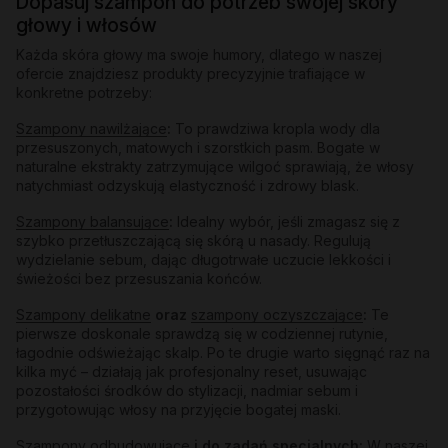
Dopasuj szampon do potrzeb swojej skóry
głowy i włosów
Każda skóra głowy ma swoje humory, dlatego w naszej
ofercie znajdziesz produkty precyzyjnie trafiające w
konkretne potrzeby:
Szampony nawilżające
:
To prawdziwa kropla wody dla
przesuszonych, matowych i szorstkich pasm. Bogate w
naturalne ekstrakty zatrzymujące wilgoć sprawiają, że włosy
natychmiast odzyskują elastyczność i zdrowy blask.
Szampony balansujące
:
Idealny wybór, jeśli zmagasz się z
szybko przetłuszczającą się skórą u nasady. Regulują
wydzielanie sebum, dając długotrwałe uczucie lekkości i
świeżości bez przesuszania końców.
Szampony delikatne
oraz
szampony oczyszczające
:
Te
pierwsze doskonale sprawdzą się w codziennej rutynie,
łagodnie odświeżając skalp. Po te drugie warto sięgnąć raz na
kilka myć – działają jak profesjonalny reset, usuwając
pozostałości środków do stylizacji, nadmiar sebum i
przygotowując włosy na przyjęcie bogatej maski.
Szampony odbudowujące
i do zadań specjalnych:
W naszej