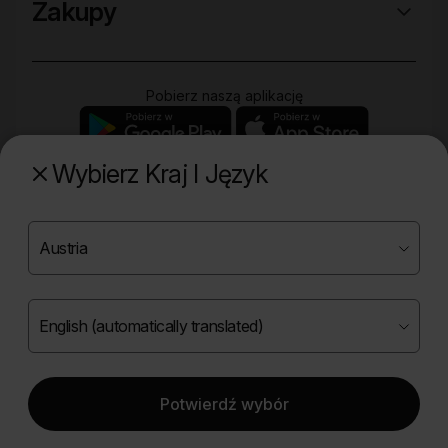
Zakupy
Pobierz naszą aplikację
Wybierz Kraj I Język
Poznaj naszą drugą markę
Copyright ©
2026
Onlybio.life. Wszystkie prawa
zastrzeżone.
Potwierdź wybór
|
English (automatically translated)