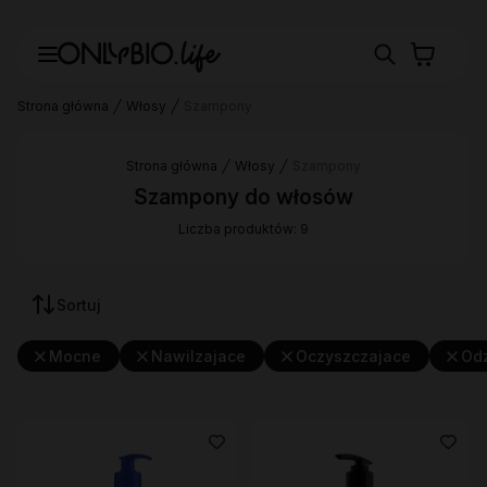
Strona główna
Włosy
Szampony
Strona główna
Włosy
Szampony
Szampony do włosów
Liczba produktów: 9
Sortuj
Mocne
Nawilzajace
Oczyszczajace
Od