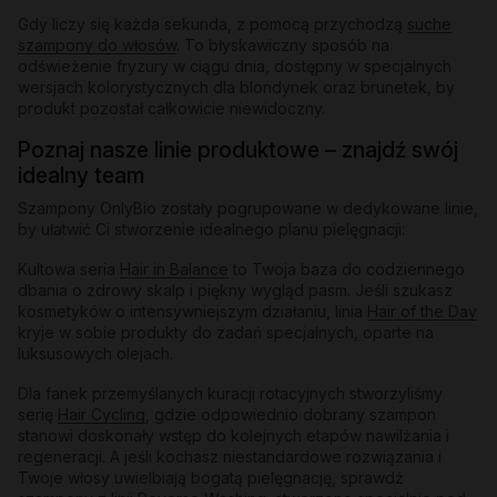
Gdy liczy się każda sekunda, z pomocą przychodzą
suche
szampony do włosów
. To błyskawiczny sposób na
odświeżenie fryzury w ciągu dnia, dostępny w specjalnych
wersjach kolorystycznych dla blondynek oraz brunetek, by
produkt pozostał całkowicie niewidoczny.
Poznaj nasze linie produktowe – znajdź swój
idealny team
Szampony OnlyBio zostały pogrupowane w dedykowane linie,
by ułatwić Ci stworzenie idealnego planu pielęgnacji:
Kultowa seria
Hair in Balance
to Twoja baza do codziennego
dbania o zdrowy skalp i piękny wygląd pasm. Jeśli szukasz
kosmetyków o intensywniejszym działaniu, linia
Hair of the Day
kryje w sobie produkty do zadań specjalnych, oparte na
luksusowych olejach.
Dla fanek przemyślanych kuracji rotacyjnych stworzyliśmy
serię
Hair Cycling
, gdzie odpowiednio dobrany szampon
stanowi doskonały wstęp do kolejnych etapów nawilżania i
regeneracji. A jeśli kochasz niestandardowe rozwiązania i
Twoje włosy uwielbiają bogatą pielęgnację, sprawdź