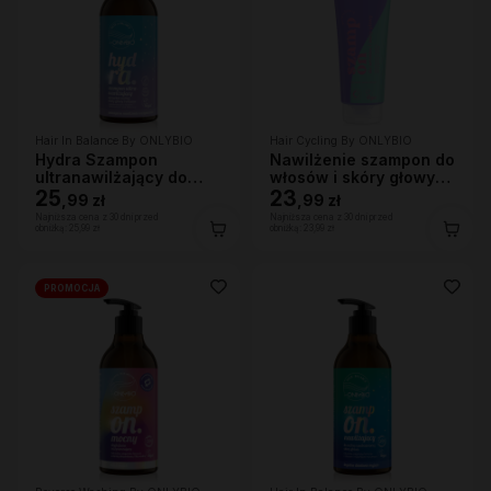
Hair In Balance By ONLYBIO
Hair Cycling By ONLYBIO
Hydra Szampon
Nawilżenie szampon do
ultranawilżający do
włosów i skóry głowy
bardzo suchej skóry
25
250ml
23
,
99 zł
,
99 zł
głowy i włosów, 400ml
Najniższa cena z 30 dni przed
Najniższa cena z 30 dni przed
obniżką:
25,99 zł
obniżką:
23,99 zł
PROMOCJA