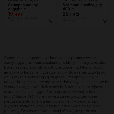
Reverse Washing By ONLYBIO
Hair In Balance By ONLYBIO
Szampon mocny
Szampon nawilżający
dogłębnie
400 ml
oczyszczający 400 ml
10
22
,
49 zł
,
49 zł
Najniższa cena z 30 dni przed
Najniższa cena z 30 dni przed
obniżką:
6,29 zł
obniżką:
22,49 zł
Świadoma pielęgnacja i walka o piękne pasma zawsze
zaczynają się od ułamka sekundy, w którym masujesz skalp.
Dobry szampon do włosów to coś więcej niż tylko produkt
myjący – to fundament zdrowej skóry głowy i pierwszy krok
do uzyskania perfekcyjnej objętości. Szampony OnlyBio
udowadniają, że skuteczne i dokładne oczyszczanie może iść
w parze z wyjątkową delikatnością. Stawiamy na przyjazne dla
skóry substancje myjące (takie jak pozyskiwany z kokosa
Lauryl Glucoside
), które usuwają zanieczyszczenia, nie
naruszając naturalnej bariery ochronnej Twojego skalpu.
Wybierz szampon, który najlepiej odpowiada na aktualne
potrzeby Twoich włosów i poczuj różnicę już podczas