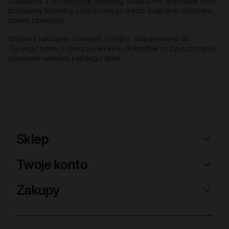
szampony z linii
Reverse Washing
, stworzone specjalnie pod
popularną technikę odwróconego mycia (najpierw odżywka,
potem szampon).
Wybierz naturalny szampon OnlyBio, dopasowany do
Twojego rytmu, i ciesz się lekkimi, dokładnie oczyszczonymi i
zdrowymi włosami każdego dnia!
Sklep
Twoje konto
Zakupy