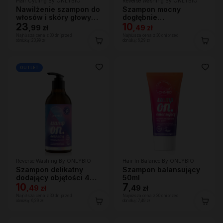
Hair Cycling By ONLYBIO
Reverse Washing By ONLYBIO
Nawilżenie szampon do
Szampon mocny
włosów i skóry głowy
dogłębnie
250ml
23
oczyszczający 400 ml
10
,
99 zł
,
49 zł
Najniższa cena z 30 dni przed
Najniższa cena z 30 dni przed
obniżką:
23,99 zł
obniżką:
6,29 zł
OUTLET
Reverse Washing By ONLYBIO
Hair In Balance By ONLYBIO
Szampon delikatny
Szampon balansujący
dodający objętości 400
50ml
ml
10
7
,
49 zł
,
49 zł
Najniższa cena z 30 dni przed
Najniższa cena z 30 dni przed
obniżką:
6,29 zł
obniżką:
7,49 zł