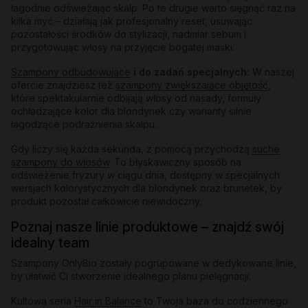
łagodnie odświeżając skalp. Po te drugie warto sięgnąć raz na
kilka myć – działają jak profesjonalny reset, usuwając
pozostałości środków do stylizacji, nadmiar sebum i
przygotowując włosy na przyjęcie bogatej maski.
Szampony odbudowujące
i do zadań specjalnych:
W naszej
ofercie znajdziesz też
szampony zwiększające objętość
,
które spektakularnie odbijają włosy od nasady, formuły
ochładzające kolor dla blondynek czy warianty silnie
łagodzące podrażnienia skalpu.
Gdy liczy się każda sekunda, z pomocą przychodzą
suche
szampony do włosów
. To błyskawiczny sposób na
odświeżenie fryzury w ciągu dnia, dostępny w specjalnych
wersjach kolorystycznych dla blondynek oraz brunetek, by
produkt pozostał całkowicie niewidoczny.
Poznaj nasze linie produktowe – znajdź swój
idealny team
Szampony OnlyBio zostały pogrupowane w dedykowane linie,
by ułatwić Ci stworzenie idealnego planu pielęgnacji:
Kultowa seria
Hair in Balance
to Twoja baza do codziennego