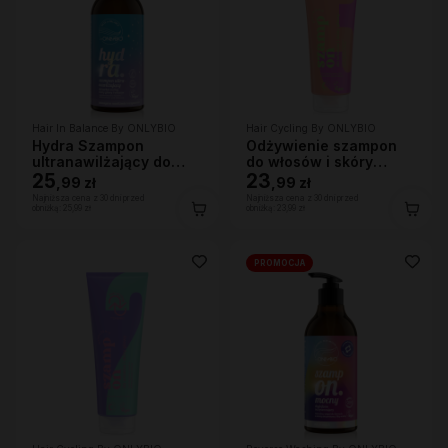
Hair In Balance By ONLYBIO
Hair Cycling By ONLYBIO
Hydra Szampon
Odżywienie szampon
ultranawilżający do
do włosów i skóry
bardzo suchej skóry
25
głowy 250ml
23
,
99 zł
,
99 zł
głowy i włosów, 400ml
Najniższa cena z 30 dni przed
Najniższa cena z 30 dni przed
obniżką:
25,99 zł
obniżką:
23,99 zł
PROMOCJA