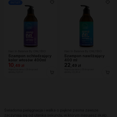
OUTLET
Hair In Balance By ONLYBIO
Hair In Balance By ONLYBIO
Szampon ochładzający
Szampon nawilżający
kolor włosów 400ml
400 ml
10
22
,
49 zł
,
49 zł
Najniższa cena z 30 dni przed
Najniższa cena z 30 dni przed
obniżką:
6,29 zł
obniżką:
22,49 zł
Świadoma pielęgnacja i walka o piękne pasma zawsze
zaczynają się od ułamka sekundy, w którym masujesz skalp.