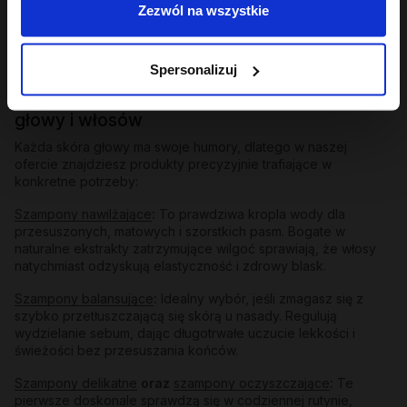
Zezwól na wszystkie
pasmach prostych, falowanych, lokach oraz przy każdej
gęstości fryzury. Dodatkowym atutem jest ich uzależniający,
owocowy zapach, który zamienia zwykłe mycie w
wyczekiwany rytuał.
Spersonalizuj
Dopasuj szampon do potrzeb swojej skóry
głowy i włosów
Każda skóra głowy ma swoje humory, dlatego w naszej
ofercie znajdziesz produkty precyzyjnie trafiające w
konkretne potrzeby:
Szampony nawilżające
:
To prawdziwa kropla wody dla
przesuszonych, matowych i szorstkich pasm. Bogate w
naturalne ekstrakty zatrzymujące wilgoć sprawiają, że włosy
natychmiast odzyskują elastyczność i zdrowy blask.
Szampony balansujące
:
Idealny wybór, jeśli zmagasz się z
szybko przetłuszczającą się skórą u nasady. Regulują
wydzielanie sebum, dając długotrwałe uczucie lekkości i
świeżości bez przesuszania końców.
Szampony delikatne
oraz
szampony oczyszczające
:
Te
pierwsze doskonale sprawdzą się w codziennej rutynie,