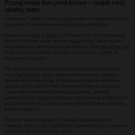
Poznaj nasze linie produktowe – znajdź swój
idealny team
Szampony OnlyBio zostały pogrupowane w dedykowane linie,
by ułatwić Ci stworzenie idealnego planu pielęgnacji:
Kultowa seria
Hair in Balance
to Twoja baza do codziennego
dbania o zdrowy skalp i piękny wygląd pasm. Jeśli szukasz
kosmetyków o intensywniejszym działaniu, linia
Hair of the Day
kryje w sobie produkty do zadań specjalnych, oparte na
luksusowych olejach.
Dla fanek przemyślanych kuracji rotacyjnych stworzyliśmy
serię
Hair Cycling
, gdzie odpowiednio dobrany szampon
stanowi doskonały wstęp do kolejnych etapów nawilżania i
regeneracji. A jeśli kochasz niestandardowe rozwiązania i
Twoje włosy uwielbiają bogatą pielęgnację, sprawdź
szampony z linii
Reverse Washing
, stworzone specjalnie pod
popularną technikę odwróconego mycia (najpierw odżywka,
potem szampon).
Wybierz naturalny szampon OnlyBio, dopasowany do
Twojego rytmu, i ciesz się lekkimi, dokładnie oczyszczonymi i
zdrowymi włosami każdego dnia!