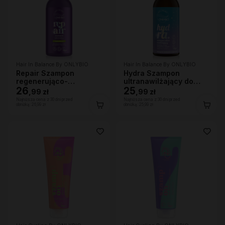
Hair In Balance By ONLYBIO
Hair In Balance By ONLYBIO
Repair Szampon
Hydra Szampon
regenerująco-
ultranawilżający do
wzmacniający 400ml
26
bardzo suchej skóry
25
,
99 zł
,
99 zł
głowy i włosów, 400ml
Najniższa cena z 30 dni przed
Najniższa cena z 30 dni przed
obniżką:
26,99 zł
obniżką:
25,99 zł