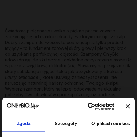
Świadoma pielęgnacja i walka o piękne pasma zawsze
zaczynają się od ułamka sekundy, w którym masujesz skalp.
Dobry szampon do włosów to coś więcej niż tylko produkt
myjący – to fundament zdrowej skóry głowy i pierwszy krok
do uzyskania perfekcyjnej objętości. Szampony OnlyBio
udowadniają, że skuteczne i dokładne oczyszczanie może iść
w parze z wyjątkową delikatnością. Stawiamy na przyjazne dla
skóry substancje myjące (takie jak pozyskiwany z kokosa
Lauryl Glucoside
), które usuwają zanieczyszczenia, nie
naruszając naturalnej bariery ochronnej Twojego skalpu.
Wybierz szampon, który najlepiej odpowiada na aktualne
potrzeby Twoich włosów i poczuj różnicę już podczas
pierwszego spieniania!
Szampon do włosów o wszechstronnym
działaniu
Zgoda
Szczegóły
O plikach cookies
Wszystkie szampony do włosów OnlyBio łączy
bezkompromisowe podejście: oprócz perfekcyjnego