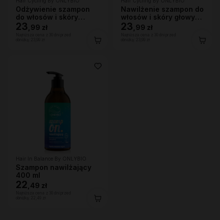
Hair Cycling By ONLYBIO
Hair Cycling By ONLYBIO
Odżywienie szampon
Nawilżenie szampon do
do włosów i skóry
włosów i skóry głowy
głowy 250ml
23
250ml
23
,
99 zł
,
99 zł
Najniższa cena z 30 dni przed
Najniższa cena z 30 dni przed
obniżką:
23,99 zł
obniżką:
23,99 zł
Hair In Balance By ONLYBIO
Szampon nawilżający
400 ml
22
,
49 zł
Najniższa cena z 30 dni przed
obniżką:
22,49 zł