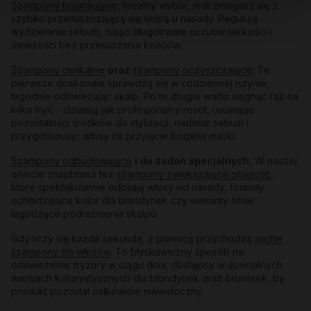
Szampony balansujące
:
Idealny wybór, jeśli zmagasz się z
szybko przetłuszczającą się skórą u nasady. Regulują
wydzielanie sebum, dając długotrwałe uczucie lekkości i
świeżości bez przesuszania końców.
Szampony delikatne
oraz
szampony oczyszczające
:
Te
pierwsze doskonale sprawdzą się w codziennej rutynie,
łagodnie odświeżając skalp. Po te drugie warto sięgnąć raz na
kilka myć – działają jak profesjonalny reset, usuwając
pozostałości środków do stylizacji, nadmiar sebum i
przygotowując włosy na przyjęcie bogatej maski.
Szampony odbudowujące
i do zadań specjalnych:
W naszej
ofercie znajdziesz też
szampony zwiększające objętość
,
które spektakularnie odbijają włosy od nasady, formuły
ochładzające kolor dla blondynek czy warianty silnie
łagodzące podrażnienia skalpu.
Gdy liczy się każda sekunda, z pomocą przychodzą
suche
szampony do włosów
. To błyskawiczny sposób na
odświeżenie fryzury w ciągu dnia, dostępny w specjalnych
wersjach kolorystycznych dla blondynek oraz brunetek, by
produkt pozostał całkowicie niewidoczny.