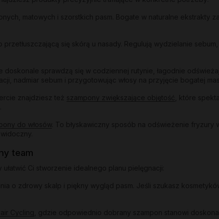
ych, matowych i szorstkich pasm. Bogate w naturalne ekstrakty za
o przetłuszczającą się skórą u nasady. Regulują wydzielanie sebum,
 doskonale sprawdzą się w codziennej rutynie, łagodnie odświeżając
acji, nadmiar sebum i przygotowując włosy na przyjęcie bogatej mas
ercie znajdziesz też
szampony zwiększające objętość
, które spekt
.
pony do włosów
. To błyskawiczny sposób na odświeżenie fryzury 
ewidoczny.
lny team
łatwić Ci stworzenie idealnego planu pielęgnacji:
a o zdrowy skalp i piękny wygląd pasm. Jeśli szukasz kosmetyków 
air Cycling
, gdzie odpowiednio dobrany szampon stanowi doskonały 