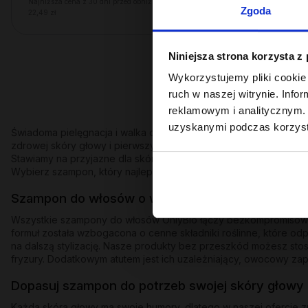
Najniższa cena z 30 dni przed obniżką:
Zgoda
22,49 zł
Niniejsza strona korzysta z
Wykorzystujemy pliki cookie 
ruch w naszej witrynie. Inf
reklamowym i analitycznym. 
uzyskanymi podczas korzysta
Świadoma pielęgnacja i walka o piękne pasma zawsze zaczynają 
zdrowej skóry głowy i pierwszy krok do uzyskania perfekcyjnej
Stawiamy na przyjazne dla skóry substancje myjące (takie jak 
Wybierz szampon, który najlepiej odpowiada na aktualne potrze
Szampon do włosów o wszechstronnym działani
Wszystkie szampony do włosów OnlyBio łączy bezkompromisowe p
formuł została wzbogacona o cenne składniki roślinne, które odp
na dalszą stylizację. Nasze produkty bez przeszkód możesz stos
fryzury. Dodatkowym atutem jest ich uzależniający, owocowy zap
Dopasuj szampon do potrzeb swojej skóry głowy 
Każda skóra głowy ma swoje humory, dlatego w naszej ofercie zn