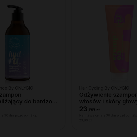
lance By ONLYBIO
Hair Cycling By ONLYBIO
Szampon
Odżywienie szampo
wilżający do bardzo
włosów i skóry gło
kóry głowy i
23
,
99 zł
, 400ml
 z 30 dni przed obniżką:
Najniższa cena z 30 dni przed obniżk
23,99 zł