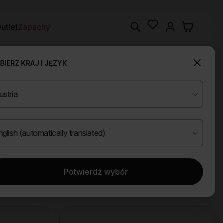
Wishlist
Search
utlet
Zapachy
IERZ KRAJ I JĘZYK
Potwierdź wybór