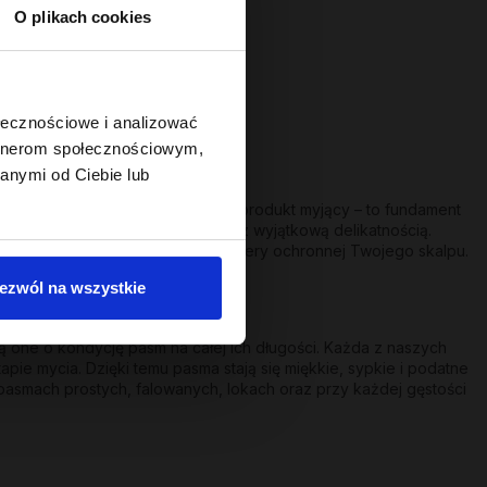
O plikach cookies
ołecznościowe i analizować
artnerom społecznościowym,
anymi od Ciebie lub
 włosów to coś więcej niż tylko produkt myjący – to fundament
 oczyszczanie może iść w parze z wyjątkową delikatnością.
nia, nie naruszając naturalnej bariery ochronnej Twojego skalpu.
nia!
ezwól na wszystkie
one o kondycję pasm na całej ich długości. Każda z naszych
pie mycia. Dzięki temu pasma stają się miękkie, sypkie i podatne
pasmach prostych, falowanych, lokach oraz przy każdej gęstości