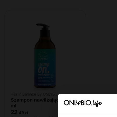
Hair In Balance By ONLYBIO
Szampon nawilżający 400
ml
22
,
49 zł