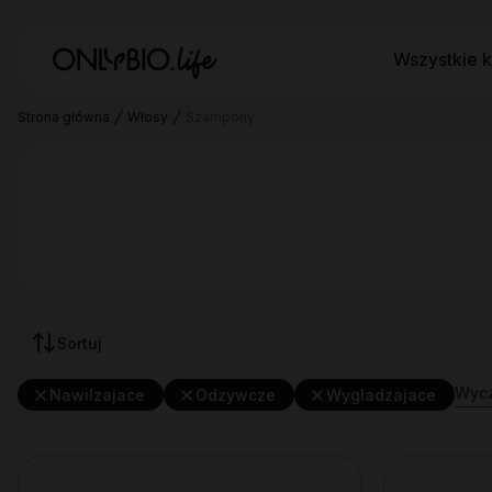
Wszystkie k
Strona główna
Włosy
Szampony
Sortuj
Wycz
Nawilzajace
Odzywcze
Wygladzajace