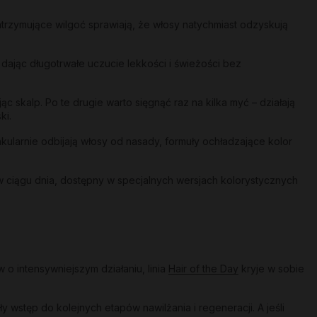
trzymujące wilgoć sprawiają, że włosy natychmiast odzyskują
 dając długotrwałe uczucie lekkości i świeżości bez
 skalp. Po te drugie warto sięgnąć raz na kilka myć – działają
ki.
akularnie odbijają włosy od nasady, formuły ochładzające kolor
w ciągu dnia, dostępny w specjalnych wersjach kolorystycznych
o intensywniejszym działaniu, linia
Hair of the Day
kryje w sobie
wstęp do kolejnych etapów nawilżania i regeneracji. A jeśli