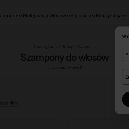
ategorie
Pielęgnacja włosów
Stylizacja
Koloryzacja
O
WYB
Strona główna
Włosy
Szampony
Szampony do włosów
Liczba produktów: 5
yść filtry