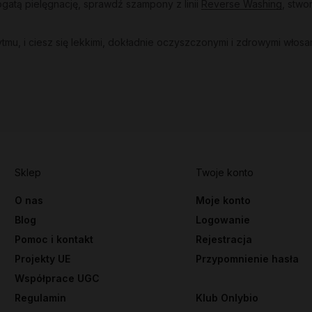
gatą pielęgnację, sprawdź szampony z linii
Reverse Washing
, stw
u, i ciesz się lekkimi, dokładnie oczyszczonymi i zdrowymi włosa
Sklep
Twoje konto
O nas
Moje konto
Blog
Logowanie
Pomoc i kontakt
Rejestracja
Projekty UE
Przypomnienie hasła
Współprace UGC
Regulamin
Klub Onlybio