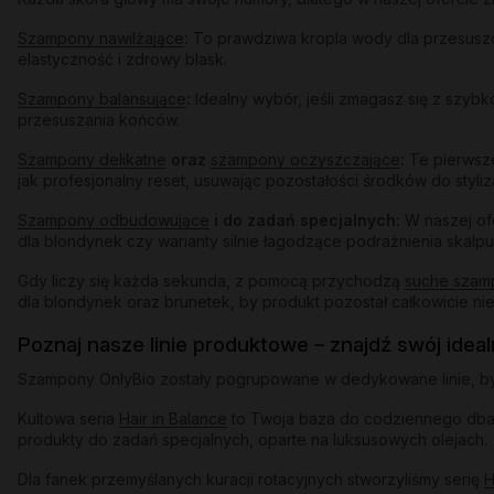
Szampony nawilżające
:
To prawdziwa kropla wody dla przesuszon
elastyczność i zdrowy blask.
Szampony balansujące
:
Idealny wybór, jeśli zmagasz się z szybk
przesuszania końców.
Szampony delikatne
oraz
szampony oczyszczające
:
Te pierwsze
jak profesjonalny reset, usuwając pozostałości środków do styliz
Szampony odbudowujące
i do zadań specjalnych:
W naszej of
dla blondynek czy warianty silnie łagodzące podrażnienia skalpu
Gdy liczy się każda sekunda, z pomocą przychodzą
suche szam
dla blondynek oraz brunetek, by produkt pozostał całkowicie ni
Poznaj nasze linie produktowe – znajdź swój idea
Szampony OnlyBio zostały pogrupowane w dedykowane linie, by u
Kultowa seria
Hair in Balance
to Twoja baza do codziennego dbani
produkty do zadań specjalnych, oparte na luksusowych olejach.
Dla fanek przemyślanych kuracji rotacyjnych stworzyliśmy serię
H