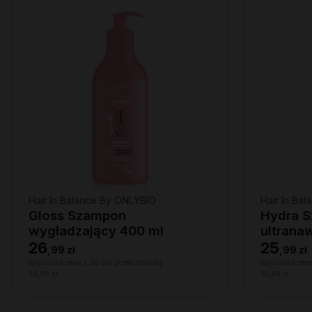
Hair In Balance By ONLYBIO
Hair In Ba
Gloss Szampon
Hydra 
wygładzający 400 ml
ultrana
suchej s
26
25
,
99 zł
,
99 zł
włosów
Najniższa cena z 30 dni przed obniżką:
Najniższa cena
26,99 zł
25,99 zł