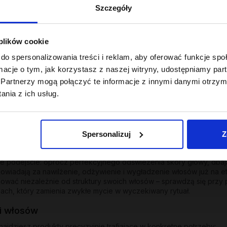
Szczegóły
 plików cookie
do spersonalizowania treści i reklam, aby oferować funkcje sp
ormacje o tym, jak korzystasz z naszej witryny, udostępniamy p
Partnerzy mogą połączyć te informacje z innymi danymi otrzym
nia z ich usług.
się od ułamka sekundy, w którym masujesz skalp. Dobry szampon do
 objętości. Szampony OnlyBio udowadniają, że skuteczne i dokładne
pozyskiwany z kokosa
Lauryl Glucoside
), które usuwają zanieczyszcze
by Twoich włosów i poczuj różnicę już podczas pierwszego spienia
Spersonalizuj
Z
u
odejście: oprócz perfekcyjnego odświeżenia skóry głowy, dbają 
owiadają za nawilżenie, odżywienie i wygładzenie włosów już na eta
ować niezależnie od struktury swoich włosów – sprawdzą się przy 
ach, który zamienia zwykłe mycie w wyczekiwany rytuał.
i włosów
ajdziesz produkty precyzyjnie trafiające w konkretne potrzeby: