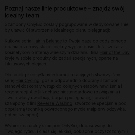
Poznaj nasze linie produktowe – znajdź swój
idealny team
Szampony OnlyBio zostały pogrupowane w dedykowane linie,
by ułatwić Ci stworzenie idealnego planu pielęgnacji:
Kultowa seria
Hair in Balance
to Twoja baza do codziennego
dbania o zdrowy skalp i piękny wygląd pasm. Jeśli szukasz
kosmetyków o intensywniejszym działaniu, linia
Hair of the Day
kryje w sobie produkty do zadań specjalnych, oparte na
luksusowych olejach.
Dla fanek przemyślanych kuracji rotacyjnych stworzyliśmy
serię
Hair Cycling
, gdzie odpowiednio dobrany szampon
stanowi doskonały wstęp do kolejnych etapów nawilżania i
regeneracji. A jeśli kochasz niestandardowe rozwiązania i
Twoje włosy uwielbiają bogatą pielęgnację, sprawdź
szampony z linii
Reverse Washing
, stworzone specjalnie pod
popularną technikę odwróconego mycia (najpierw odżywka,
potem szampon).
Wybierz naturalny szampon OnlyBio, dopasowany do
Twojego rytmu, i ciesz się lekkimi, dokładnie oczyszczonymi i