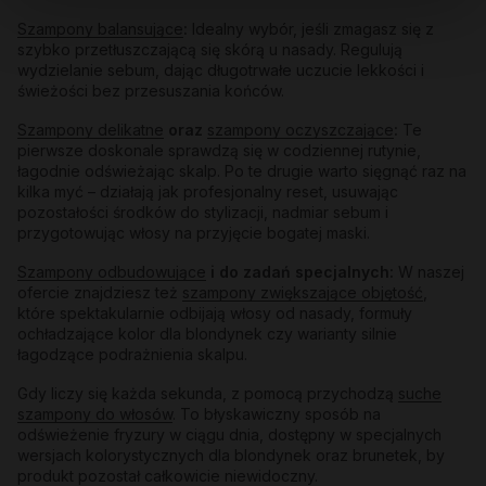
Szampony balansujące
:
Idealny wybór, jeśli zmagasz się z
szybko przetłuszczającą się skórą u nasady. Regulują
wydzielanie sebum, dając długotrwałe uczucie lekkości i
świeżości bez przesuszania końców.
Szampony delikatne
oraz
szampony oczyszczające
:
Te
pierwsze doskonale sprawdzą się w codziennej rutynie,
łagodnie odświeżając skalp. Po te drugie warto sięgnąć raz na
kilka myć – działają jak profesjonalny reset, usuwając
pozostałości środków do stylizacji, nadmiar sebum i
przygotowując włosy na przyjęcie bogatej maski.
Szampony odbudowujące
i do zadań specjalnych:
W naszej
ofercie znajdziesz też
szampony zwiększające objętość
,
które spektakularnie odbijają włosy od nasady, formuły
ochładzające kolor dla blondynek czy warianty silnie
łagodzące podrażnienia skalpu.
Gdy liczy się każda sekunda, z pomocą przychodzą
suche
szampony do włosów
. To błyskawiczny sposób na
odświeżenie fryzury w ciągu dnia, dostępny w specjalnych
wersjach kolorystycznych dla blondynek oraz brunetek, by
produkt pozostał całkowicie niewidoczny.