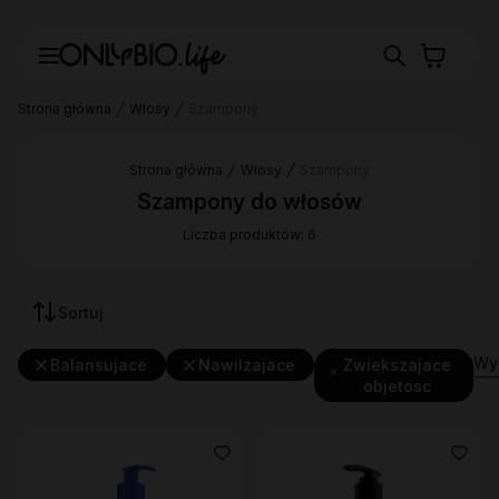
Strona główna
Włosy
Szampony
Strona główna
Włosy
Szampony
Szampony do włosów
Liczba produktów: 6
Sortuj
Wyc
Balansujace
Nawilzajace
Zwiekszajace
objetosc