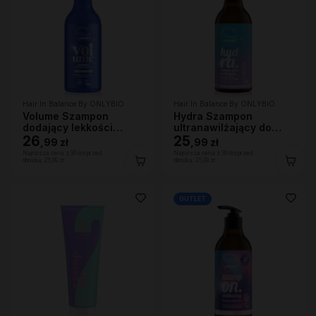
Hair In Balance By ONLYBIO
Hair In Balance By ONLYBIO
Volume Szampon
Hydra Szampon
dodający lekkości
ultranawilżający do
400ml
26
bardzo suchej skóry
25
,
99 zł
,
99 zł
głowy i włosów, 400ml
Najniższa cena z 30 dni przed
Najniższa cena z 30 dni przed
obniżką:
26,99 zł
obniżką:
25,99 zł
OUTLET