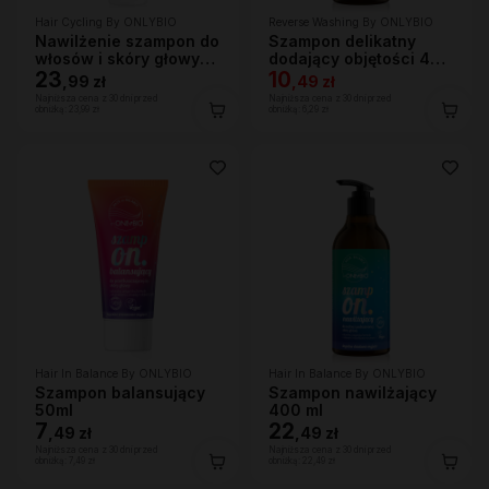
Hair Cycling By ONLYBIO
Reverse Washing By ONLYBIO
Nawilżenie szampon do
Szampon delikatny
włosów i skóry głowy
dodający objętości 400
250ml
23
ml
10
,
99 zł
,
49 zł
Najniższa cena z 30 dni przed
Najniższa cena z 30 dni przed
obniżką:
23,99 zł
obniżką:
6,29 zł
Hair In Balance By ONLYBIO
Hair In Balance By ONLYBIO
Szampon balansujący
Szampon nawilżający
50ml
400 ml
7
22
,
49 zł
,
49 zł
Najniższa cena z 30 dni przed
Najniższa cena z 30 dni przed
obniżką:
7,49 zł
obniżką:
22,49 zł