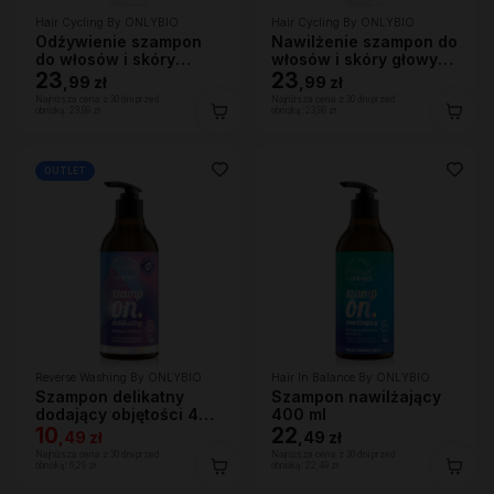
Hair Cycling By ONLYBIO
Hair Cycling By ONLYBIO
Odżywienie szampon
Nawilżenie szampon do
do włosów i skóry
włosów i skóry głowy
głowy 250ml
23
250ml
23
,
99 zł
,
99 zł
Najniższa cena z 30 dni przed
Najniższa cena z 30 dni przed
obniżką:
23,99 zł
obniżką:
23,99 zł
OUTLET
Reverse Washing By ONLYBIO
Hair In Balance By ONLYBIO
Szampon delikatny
Szampon nawilżający
dodający objętości 400
400 ml
ml
10
22
,
49 zł
,
49 zł
Najniższa cena z 30 dni przed
Najniższa cena z 30 dni przed
obniżką:
6,29 zł
obniżką:
22,49 zł