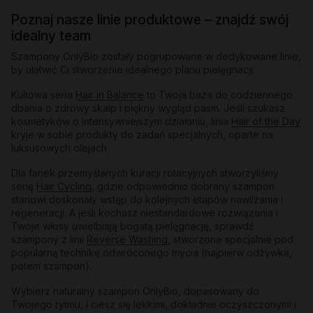
Poznaj nasze linie produktowe – znajdź swój
idealny team
Szampony OnlyBio zostały pogrupowane w dedykowane linie,
by ułatwić Ci stworzenie idealnego planu pielęgnacji:
Kultowa seria
Hair in Balance
to Twoja baza do codziennego
dbania o zdrowy skalp i piękny wygląd pasm. Jeśli szukasz
kosmetyków o intensywniejszym działaniu, linia
Hair of the Day
kryje w sobie produkty do zadań specjalnych, oparte na
luksusowych olejach.
Dla fanek przemyślanych kuracji rotacyjnych stworzyliśmy
serię
Hair Cycling
, gdzie odpowiednio dobrany szampon
stanowi doskonały wstęp do kolejnych etapów nawilżania i
regeneracji. A jeśli kochasz niestandardowe rozwiązania i
Twoje włosy uwielbiają bogatą pielęgnację, sprawdź
szampony z linii
Reverse Washing
, stworzone specjalnie pod
popularną technikę odwróconego mycia (najpierw odżywka,
potem szampon).
Wybierz naturalny szampon OnlyBio, dopasowany do
Twojego rytmu, i ciesz się lekkimi, dokładnie oczyszczonymi i