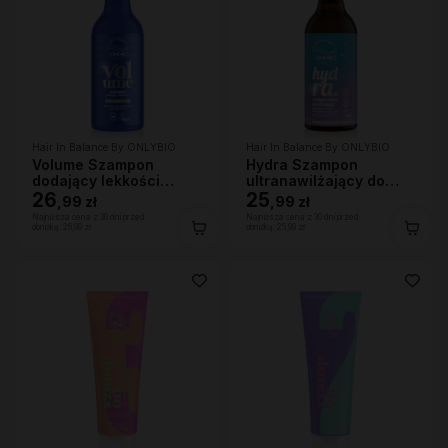
Hair In Balance By ONLYBIO
Hair In Balance By ONLYBIO
Volume Szampon
Hydra Szampon
dodający lekkości
ultranawilżający do
400ml
26
bardzo suchej skóry
25
,
99 zł
,
99 zł
głowy i włosów, 400ml
Najniższa cena z 30 dni przed
Najniższa cena z 30 dni przed
obniżką:
26,99 zł
obniżką:
25,99 zł