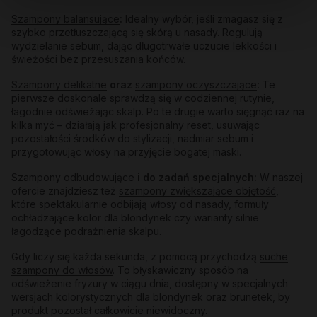
Szampony balansujące
:
Idealny wybór, jeśli zmagasz się z
szybko przetłuszczającą się skórą u nasady. Regulują
wydzielanie sebum, dając długotrwałe uczucie lekkości i
świeżości bez przesuszania końców.
Szampony delikatne
oraz
szampony oczyszczające
:
Te
pierwsze doskonale sprawdzą się w codziennej rutynie,
łagodnie odświeżając skalp. Po te drugie warto sięgnąć raz na
kilka myć – działają jak profesjonalny reset, usuwając
pozostałości środków do stylizacji, nadmiar sebum i
przygotowując włosy na przyjęcie bogatej maski.
Szampony odbudowujące
i do zadań specjalnych:
W naszej
ofercie znajdziesz też
szampony zwiększające objętość
,
które spektakularnie odbijają włosy od nasady, formuły
ochładzające kolor dla blondynek czy warianty silnie
łagodzące podrażnienia skalpu.
Gdy liczy się każda sekunda, z pomocą przychodzą
suche
szampony do włosów
. To błyskawiczny sposób na
odświeżenie fryzury w ciągu dnia, dostępny w specjalnych
wersjach kolorystycznych dla blondynek oraz brunetek, by
produkt pozostał całkowicie niewidoczny.