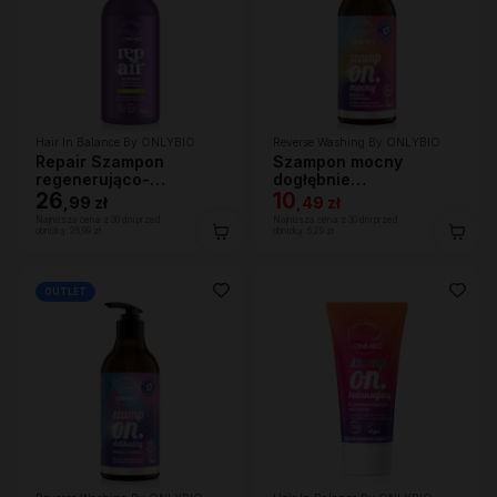
Hair In Balance By ONLYBIO
Reverse Washing By ONLYBIO
Repair Szampon
Szampon mocny
regenerująco-
dogłębnie
wzmacniający 400ml
26
oczyszczający 400 ml
10
,
99 zł
,
49 zł
Najniższa cena z 30 dni przed
Najniższa cena z 30 dni przed
obniżką:
26,99 zł
obniżką:
6,29 zł
OUTLET