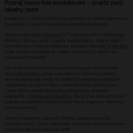
Poznaj nasze linie produktowe – znajdź swój
idealny team
Szampony OnlyBio zostały pogrupowane w dedykowane linie,
by ułatwić Ci stworzenie idealnego planu pielęgnacji:
Kultowa seria
Hair in Balance
to Twoja baza do codziennego
dbania o zdrowy skalp i piękny wygląd pasm. Jeśli szukasz
kosmetyków o intensywniejszym działaniu, linia
Hair of the Day
kryje w sobie produkty do zadań specjalnych, oparte na
luksusowych olejach.
Dla fanek przemyślanych kuracji rotacyjnych stworzyliśmy
serię
Hair Cycling
, gdzie odpowiednio dobrany szampon
stanowi doskonały wstęp do kolejnych etapów nawilżania i
regeneracji. A jeśli kochasz niestandardowe rozwiązania i
Twoje włosy uwielbiają bogatą pielęgnację, sprawdź
szampony z linii
Reverse Washing
, stworzone specjalnie pod
popularną technikę odwróconego mycia (najpierw odżywka,
potem szampon).
Wybierz naturalny szampon OnlyBio, dopasowany do
Twojego rytmu, i ciesz się lekkimi, dokładnie oczyszczonymi i
zdrowymi włosami każdego dnia!