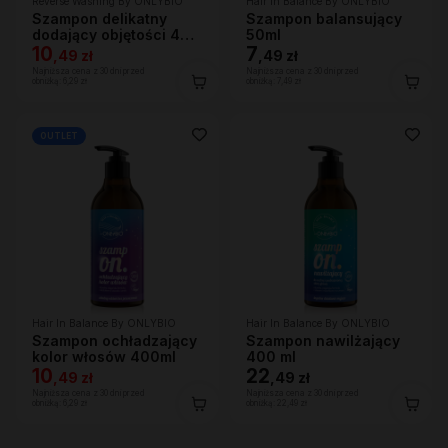
Reverse Washing By ONLYBIO
Hair In Balance By ONLYBIO
Szampon delikatny
Szampon balansujący
dodający objętości 400
50ml
ml
10
7
,
49 zł
,
49 zł
Najniższa cena z 30 dni przed
Najniższa cena z 30 dni przed
obniżką:
6,29 zł
obniżką:
7,49 zł
OUTLET
Hair In Balance By ONLYBIO
Hair In Balance By ONLYBIO
Szampon ochładzający
Szampon nawilżający
kolor włosów 400ml
400 ml
10
22
,
49 zł
,
49 zł
Najniższa cena z 30 dni przed
Najniższa cena z 30 dni przed
obniżką:
6,29 zł
obniżką:
22,49 zł