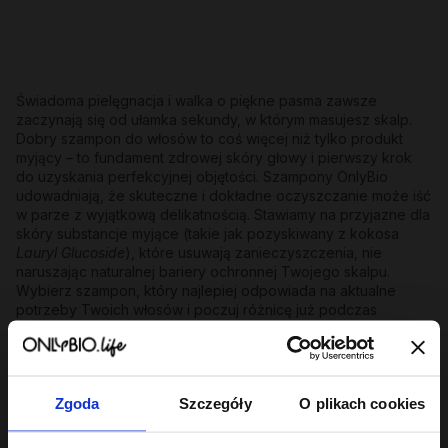
Świadoma pielęgnacja i walka o piękne pasma zawsze
zaczynają się od ułamka sekundy, w którym masujesz skalp.
Dobry szampon do włosów to coś więcej niż tylko produkt
myjący – to fundament zdrowej skóry głowy i pierwszy krok
do uzyskania perfekcyjnej objętości. Szampony OnlyBio
udowadniają, że skuteczne i dokładne oczyszczanie może iść
w parze z wyjątkową delikatnością. Stawiamy na przyjazne dla
skóry substancje myjące (takie jak pozyskiwany z kokosa
Lauryl Glucoside
), które usuwają zanieczyszczenia, nie
naruszając naturalnej bariery ochronnej Twojego skalpu.
Wybierz szampon, który najlepiej odpowiada na aktualne
potrzeby Twoich włosów i poczuj różnicę już podczas
pierwszego spieniania!
Szampon do włosów o wszechstronnym
działaniu
Zgoda
Szczegóły
O plikach cookies
Wszystkie szampony do włosów OnlyBio łączy
bezkompromisowe podejście: oprócz perfekcyjnego