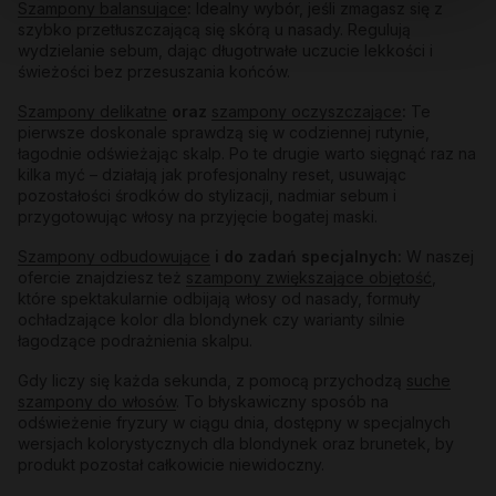
Szampony balansujące
:
Idealny wybór, jeśli zmagasz się z
szybko przetłuszczającą się skórą u nasady. Regulują
wydzielanie sebum, dając długotrwałe uczucie lekkości i
świeżości bez przesuszania końców.
Szampony delikatne
oraz
szampony oczyszczające
:
Te
pierwsze doskonale sprawdzą się w codziennej rutynie,
łagodnie odświeżając skalp. Po te drugie warto sięgnąć raz na
kilka myć – działają jak profesjonalny reset, usuwając
pozostałości środków do stylizacji, nadmiar sebum i
przygotowując włosy na przyjęcie bogatej maski.
Szampony odbudowujące
i do zadań specjalnych:
W naszej
ofercie znajdziesz też
szampony zwiększające objętość
,
które spektakularnie odbijają włosy od nasady, formuły
ochładzające kolor dla blondynek czy warianty silnie
łagodzące podrażnienia skalpu.
Gdy liczy się każda sekunda, z pomocą przychodzą
suche
szampony do włosów
. To błyskawiczny sposób na
odświeżenie fryzury w ciągu dnia, dostępny w specjalnych
wersjach kolorystycznych dla blondynek oraz brunetek, by
produkt pozostał całkowicie niewidoczny.