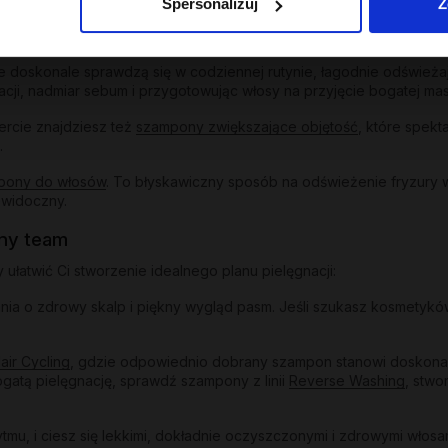
Spersonalizuj
Z
o przetłuszczającą się skórą u nasady. Regulują wydzielanie sebum,
 doskonale sprawdzą się w codziennej rutynie, łagodnie odświeżając
acji, nadmiar sebum i przygotowując włosy na przyjęcie bogatej mas
ercie znajdziesz też
szampony zwiększające objętość
, które spekt
.
pony do włosów
. To błyskawiczny sposób na odświeżenie fryzury 
ewidoczny.
lny team
łatwić Ci stworzenie idealnego planu pielęgnacji:
a o zdrowy skalp i piękny wygląd pasm. Jeśli szukasz kosmetyków 
air Cycling
, gdzie odpowiednio dobrany szampon stanowi doskonały 
gatą pielęgnację, sprawdź szampony z linii
Reverse Washing
, stw
u, i ciesz się lekkimi, dokładnie oczyszczonymi i zdrowymi włosa