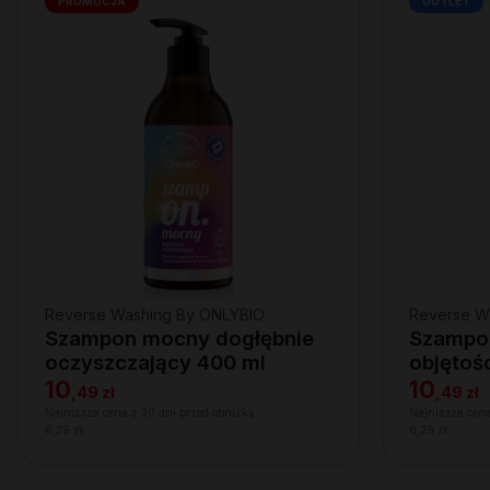
PROMOCJA
OUTLET
Reverse Washing By ONLYBIO
Reverse W
Szampon mocny dogłębnie
Szampon
oczyszczający 400 ml
objętoś
10
10
,
49 zł
,
49 zł
Najniższa cena z 30 dni przed obniżką:
Najniższa cena
6,29 zł
6,29 zł