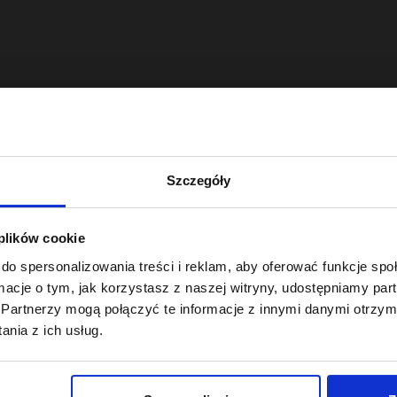
się od ułamka sekundy, w którym masujesz skalp. Dobry szampon do
 objętości. Szampony OnlyBio udowadniają, że skuteczne i dokładne
pozyskiwany z kokosa
Lauryl Glucoside
), które usuwają zanieczyszcze
by Twoich włosów i poczuj różnicę już podczas pierwszego spienia
Szczegóły
u
odejście: oprócz perfekcyjnego odświeżenia skóry głowy, dbają 
owiadają za nawilżenie, odżywienie i wygładzenie włosów już na eta
 plików cookie
ować niezależnie od struktury swoich włosów – sprawdzą się przy 
do spersonalizowania treści i reklam, aby oferować funkcje sp
ach, który zamienia zwykłe mycie w wyczekiwany rytuał.
ormacje o tym, jak korzystasz z naszej witryny, udostępniamy p
i włosów
Partnerzy mogą połączyć te informacje z innymi danymi otrzym
nia z ich usług.
ajdziesz produkty precyzyjnie trafiające w konkretne potrzeby:
ych, matowych i szorstkich pasm. Bogate w naturalne ekstrakty za