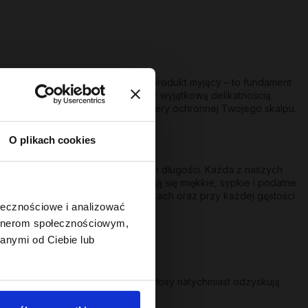
 włosów to coś więcej niż tylko produkt myjący – to fundament
 oczyszczanie może iść w parze z wyjątkową delikatnością.
nia, nie naruszając naturalnej bariery ochronnej Twojego skalpu.
nia!
O plikach cookies
one o kondycję pasm na całej ich długości. Każda z naszych
pie mycia. Dzięki temu pasma stają się miękkie, sypkie i podatne
pasmach prostych, falowanych, lokach oraz przy każdej gęstości
ołecznościowe i analizować
artnerom społecznościowym,
anymi od Ciebie lub
trzymujące wilgoć sprawiają, że włosy natychmiast odzyskują