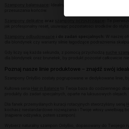
Szampony balansujące
:
Idealny wybór, jeśli zmagasz się z szybk
przesuszania końców.
Szampony delikatne
oraz
szampony oczyszczające
:
Te pierwsze
jak profesjonalny reset, usuwając pozostałości środków do styliz
Szampony odbudowujące
i do zadań specjalnych:
W naszej of
dla blondynek czy warianty silnie łagodzące podrażnienia skalpu
Gdy liczy się każda sekunda, z pomocą przychodzą
suche szam
dla blondynek oraz brunetek, by produkt pozostał całkowicie ni
Poznaj nasze linie produktowe – znajdź swój idea
Szampony OnlyBio zostały pogrupowane w dedykowane linie, by u
Kultowa seria
Hair in Balance
to Twoja baza do codziennego dbani
produkty do zadań specjalnych, oparte na luksusowych olejach.
Dla fanek przemyślanych kuracji rotacyjnych stworzyliśmy serię
H
kochasz niestandardowe rozwiązania i Twoje włosy uwielbiają bo
(najpierw odżywka, potem szampon).
Wybierz naturalny szampon OnlyBio, dopasowany do Twojego rytm