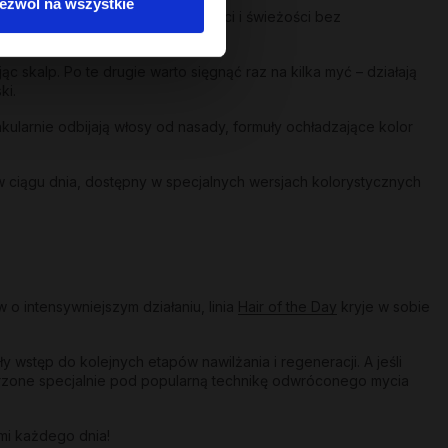
ezwól na wszystkie
 dając długotrwałe uczucie lekkości i świeżości bez
 skalp. Po te drugie warto sięgnąć raz na kilka myć – działają
ki.
akularnie odbijają włosy od nasady, formuły ochładzające kolor
w ciągu dnia, dostępny w specjalnych wersjach kolorystycznych
o intensywniejszym działaniu, linia
Hair of the Day
kryje w sobie
wstęp do kolejnych etapów nawilżania i regeneracji. A jeśli
orzone specjalnie pod popularną technikę odwróconego mycia
mi każdego dnia!