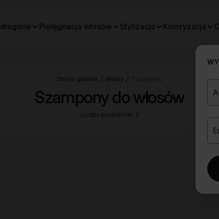
ategorie
Pielęgnacja włosów
Stylizacja
Koloryzacja
O
WYB
Strona główna
Włosy
Szampony
Szampony do włosów
Liczba produktów: 2