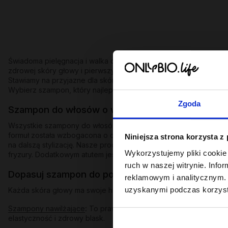
Świadoma pielęgnacja i walka o piękne pasma zawsze zaczynają 
zdrowej skóry głowy i pierwszy krok do uzyskania perfekcyjnej
Stawiamy na przyjazne dla skóry substancje myjące (takie jak 
Wybierz szampon, który najlepiej odpowiada na aktualne potrze
Zgoda
Szampon do włosów o wszechstronnym działani
Wszystkie szampony do włosów OnlyBio łączy bezkompromisowe p
formuł została wzbogacona o cenne składniki roślinne, które odp
Niniejsza strona korzysta z
na dalszą stylizację. Nasze produkty bez przeszkód możesz stos
Wykorzystujemy pliki cookie 
fryzury. Dodatkowym atutem jest ich uzależniający, owocowy zap
ruch w naszej witrynie. Inf
Dopasuj szampon do potrzeb swojej skóry głowy 
reklamowym i analitycznym. 
uzyskanymi podczas korzysta
Każda skóra głowy ma swoje humory, dlatego w naszej ofercie zn
Szampony nawilżające
:
To prawdziwa kropla wody dla przesuszon
elastyczność i zdrowy blask.