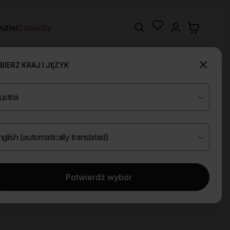
Wishlist
Search
utlet
Zapachy
IERZ KRAJ I JĘZYK
Potwierdź wybór