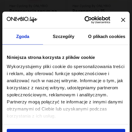
Hair Cycling By ONLYBIO
Hair Cycling By ONLYBIO
Regeneracja serum na
Regeneracja 15
końcówki 70ml
minutowa kuracja
23
maska S.O.S! do
26
,
99 zł
,
99 zł
włosów 280ml
Najniższa cena z 30 dni przed
Najniższa cena z 30 dni przed
obniżką:
23,99 zł
obniżką:
26,99 zł
Zgoda
Szczegóły
O plikach cookies
Niniejsza strona korzysta z plików cookie
Wykorzystujemy pliki cookie do spersonalizowania treści
i reklam, aby oferować funkcje społecznościowe i
analizować ruch w naszej witrynie. Informacje o tym, jak
korzystasz z naszej witryny, udostępniamy partnerom
społecznościowym, reklamowym i analitycznym.
Hair Cycling By ONLYBIO
Hair In Balance By ONLYBIO
Partnerzy mogą połączyć te informacje z innymi danymi
Regeneracja szampon
Szampon balansujący
otrzymanymi od Ciebie lub uzyskanymi podczas
do włosów i skóry
50ml
głowy 250ml
23
7
korzystania z ich usług.
,
99 zł
,
49 zł
Najniższa cena z 30 dni przed
Najniższa cena z 30 dni przed
obniżką:
23,99 zł
obniżką:
7,49 zł