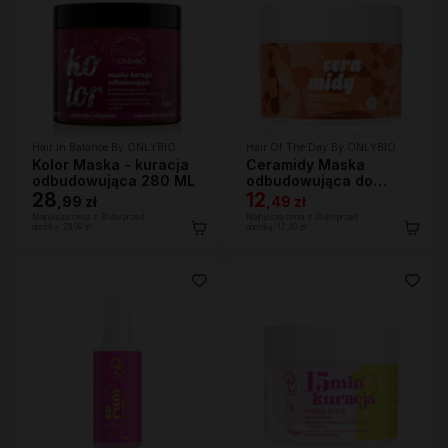
Hair In Balance By ONLYBIO
Hair Of The Day By ONLYBIO
Kolor Maska - kuracja
Ceramidy Maska
odbudowująca 280 ML
odbudowująca do
28
włosów 280 ml
12
,
99 zł
,
49 zł
Najniższa cena z 30 dni przed
Najniższa cena z 30 dni przed
obniżką:
28,99 zł
obniżką:
12,49 zł