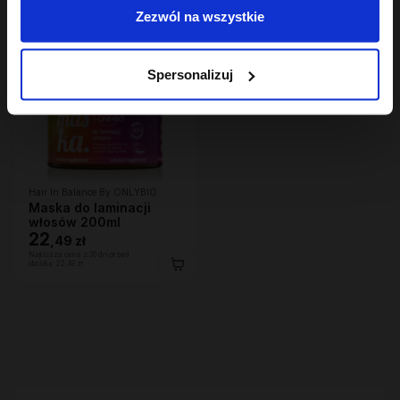
Zezwól na wszystkie
Spersonalizuj
Hair In Balance By ONLYBIO
Maska do laminacji
włosów 200ml
22
,
49 zł
Najniższa cena z 30 dni przed
obniżką:
22,49 zł