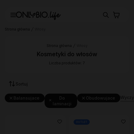
Strona główna
Włosy
Strona główna
Włosy
Kosmetyki do włosów
Liczba produktów: 7
Sortuj
Wyczyś
Balansujace
Do
Obudowujace
laminacji
OUTLET