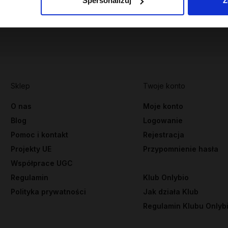
Spersonalizuj
Z
Sklep
Twoje konto
O nas
Moje konto
Blog
Logowanie
Pomoc i kontakt
Rejestracja
Projekty UE
Przypomnienie hasła
Współprace UGC
Regulamin
Klub Onlybio
Polityka prywatności
Jak działa Klub
Regulamin Klubu Onlyb