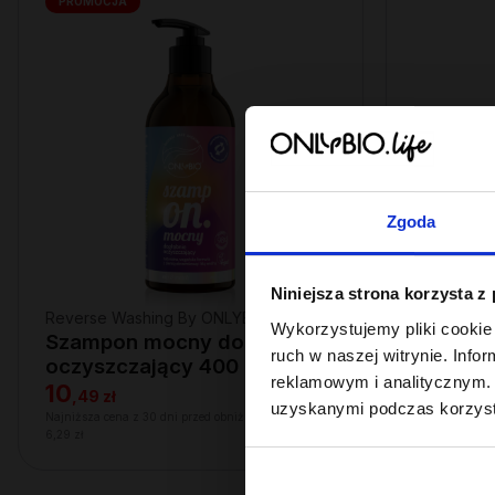
PROMOCJA
Zgoda
Niniejsza strona korzysta z
Reverse Washing By ONLYBIO
Hair In Ba
Wykorzystujemy pliki cookie 
Szampon mocny dogłębnie
Żel mocn
ruch w naszej witrynie. Inf
oczyszczający 400 ml
włosów
reklamowym i analitycznym. 
10
18
,
49 zł
,
99 zł
uzyskanymi podczas korzysta
Najniższa cena z 30 dni przed obniżką:
Najniższa cena
6,29 zł
18,99 zł