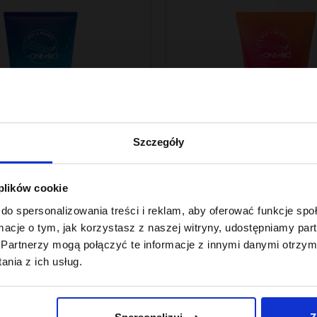
Szczegóły
 plików cookie
lance By ONLYBIO
Hair In Balance By ONLYBIO
do spersonalizowania treści i reklam, aby oferować funkcje sp
y do stylizacji
Szampon balansując
ormacje o tym, jak korzystasz z naszej witryny, udostępniamy p
 kręconych 200ml
7
,
49 zł
Partnerzy mogą połączyć te informacje z innymi danymi otrzym
Najniższa cena z 30 dni przed obniżk
nia z ich usług.
7,49 zł
 z 30 dni przed obniżką: