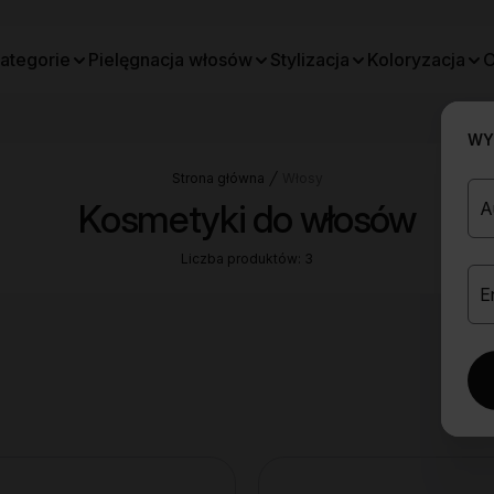
ategorie
Pielęgnacja włosów
Stylizacja
Koloryzacja
O
WYB
Strona główna
Włosy
Kosmetyki do włosów
Liczba produktów: 3