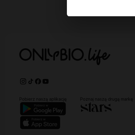
Pobierz naszą aplikację
Poznaj naszą drugą markę