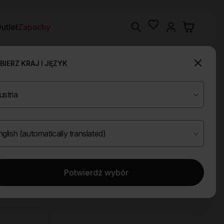
Wishlist
Search
utlet
Zapachy
IERZ KRAJ I JĘZYK
Potwierdź wybór