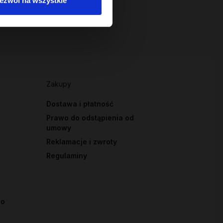
ezwól na wszystkie
Zakupy
Dostawa i płatność
Prawo do odstąpienia od
umowy
Reklamacje i zwroty
Regulaminy
io