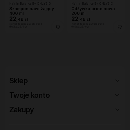
Hair In Balance By ONLYBIO
Hair In Balance By ONLYBIO
Szampon nawilżający
Odżywka proteinowa
400 ml
200 ml
22
22
,
49 zł
,
49 zł
Najniższa cena z 30 dni przed
Najniższa cena z 30 dni przed
obniżką:
22,49 zł
obniżką:
22,49 zł
Sklep
Twoje konto
Zakupy