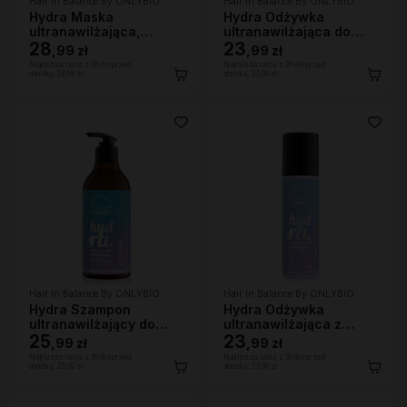
Hair In Balance By ONLYBIO
Hair In Balance By ONLYBIO
Hydra Maska
Hydra Odżywka
ultranawilżająca,
ultranawilżająca do
400ml
28
bardzo suchych
23
,
99 zł
,
99 zł
włosów, 200 ml
Najniższa cena z 30 dni przed
Najniższa cena z 30 dni przed
obniżką:
28,99 zł
obniżką:
23,99 zł
Hair In Balance By ONLYBIO
Hair In Balance By ONLYBIO
Hydra Szampon
Hydra Odżywka
ultranawilżający do
ultranawilżająca z
bardzo suchej skóry
25
efektem wygładzenia
23
,
99 zł
,
99 zł
głowy i włosów, 400ml
200ml
Najniższa cena z 30 dni przed
Najniższa cena z 30 dni przed
obniżką:
25,99 zł
obniżką:
23,99 zł