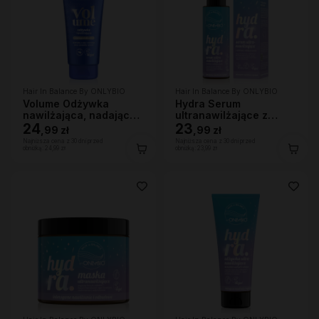
Hair In Balance By ONLYBIO
Hair In Balance By ONLYBIO
Volume Odżywka
Hydra Serum
nawilżająca, nadająca
ultranawilżające z
lekkości 200ml
24
efektem nabłyszczenia,
23
,
99 zł
,
99 zł
100ml
Najniższa cena z 30 dni przed
Najniższa cena z 30 dni przed
obniżką:
24,99 zł
obniżką:
23,99 zł