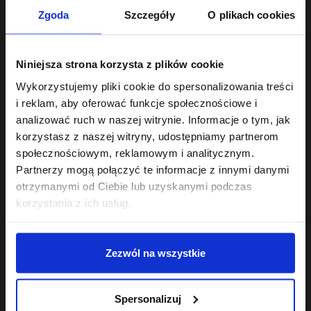
Zgoda
Szczegóły
O plikach cookies
Hair Cycling By ONLYBIO
Hair Cycling By ONLYBIO
Nawilżenie odżywka
Nawilżenie 15minutowa
Niniejsza strona korzysta z plików cookie
dwufazowa
kuracja
wygładzająco-
22
ultranawilżająca maska
23
Wykorzystujemy pliki cookie do spersonalizowania treści
,
49 zł
,
99 zł
nawilżająca 200ml
do włosów 280ml
Najniższa cena z 30 dni przed
Najniższa cena z 30 dni przed
i reklam, aby oferować funkcje społecznościowe i
obniżką:
22,49 zł
obniżką:
23,99 zł
analizować ruch w naszej witrynie. Informacje o tym, jak
korzystasz z naszej witryny, udostępniamy partnerom
społecznościowym, reklamowym i analitycznym.
Partnerzy mogą połączyć te informacje z innymi danymi
otrzymanymi od Ciebie lub uzyskanymi podczas
korzystania z ich usług.
Zezwól na wszystkie
Hair Cycling By ONLYBIO
Hair Cycling By ONLYBIO
Nawilżenie 2 minutowa
Nawilżenie szampon do
maska ekspresowa do
włosów i skóry głowy
Spersonalizuj
włosów 200ml
23
250ml
23
,
99 zł
,
99 zł