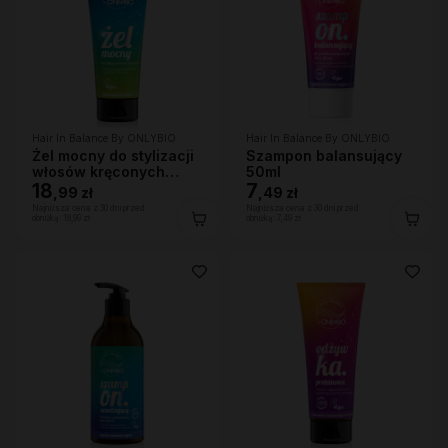
Hair In Balance By ONLYBIO
Hair In Balance By ONLYBIO
Żel mocny do stylizacji
Szampon balansujący
włosów kręconych
50ml
200ml
18
7
,
99 zł
,
49 zł
Najniższa cena z 30 dni przed
Najniższa cena z 30 dni przed
obniżką:
18,99 zł
obniżką:
7,49 zł