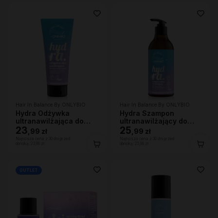
Hair In Balance By ONLYBIO
Hair In Balance By ONLYBIO
Hydra Odżywka
Hydra Szampon
ultranawilżająca do
ultranawilżający do
bardzo suchych
23
bardzo suchej skóry
25
,
99 zł
,
99 zł
włosów, 200 ml
głowy i włosów, 400ml
Najniższa cena z 30 dni przed
Najniższa cena z 30 dni przed
obniżką:
23,99 zł
obniżką:
25,99 zł
OUTLET