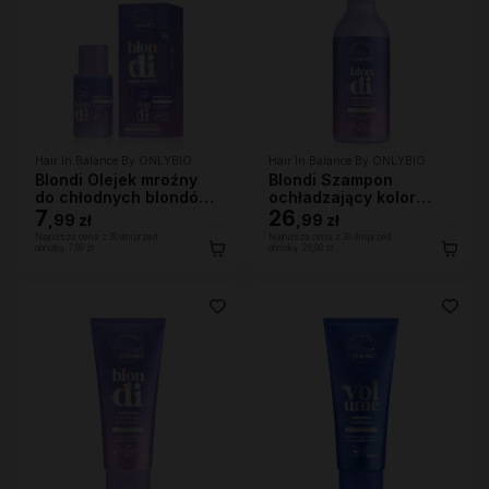
Hair In Balance By ONLYBIO
Hair In Balance By ONLYBIO
Blondi Olejek mroźny
Blondi Szampon
do chłodnych blondów
ochładzający kolor
20ml
7
włosów 400ml
26
,
99 zł
,
99 zł
Najniższa cena z 30 dni przed
Najniższa cena z 30 dni przed
obniżką:
7,99 zł
obniżką:
26,99 zł