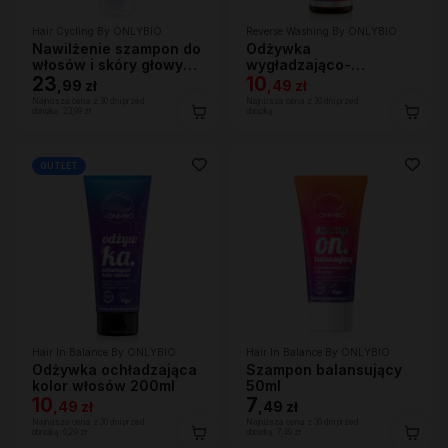
Hair Cycling By ONLYBIO
Reverse Washing By ONLYBIO
Nawilżenie szampon do
Odżywka
włosów i skóry głowy
wygładzająco-
250ml
23
nawilżająca w mgiełce
10
,
99 zł
,
49 zł
150 ml
Najniższa cena z 30 dni przed
Najniższa cena z 30 dni przed
obniżką:
23,99 zł
obniżką:
OUTLET
Hair In Balance By ONLYBIO
Hair In Balance By ONLYBIO
Odżywka ochładzająca
Szampon balansujący
kolor włosów 200ml
50ml
10
7
,
49 zł
,
49 zł
Najniższa cena z 30 dni przed
Najniższa cena z 30 dni przed
obniżką:
6,29 zł
obniżką:
7,49 zł