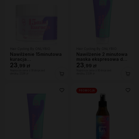
Hair Cycling By ONLYBIO
Hair Cycling By ONLYBIO
Nawilżenie 15minutowa
Nawilżenie 2 minutowa
kuracja
maska ekspresowa do
ultranawilżająca maska
23
włosów 200ml
23
,
99 zł
,
99 zł
do włosów 280ml
Najniższa cena z 30 dni przed
Najniższa cena z 30 dni przed
obniżką:
23,99 zł
obniżką:
23,99 zł
PROMOCJA