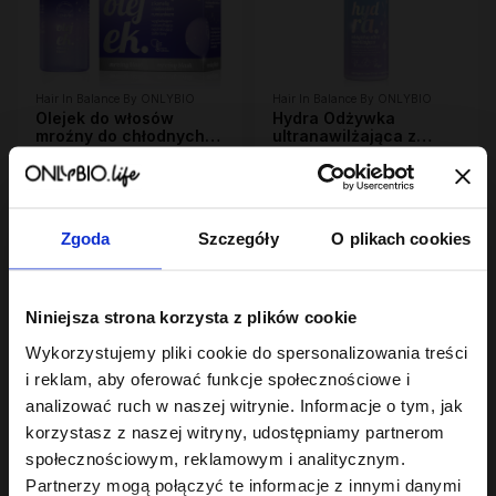
Hair In Balance By ONLYBIO
Hair In Balance By ONLYBIO
Olejek do włosów
Hydra Odżywka
mroźny do chłodnych
ultranawilżająca z
blondów 20 ml
3
efektem wygładzenia
23
,
99 zł
,
99 zł
200ml
Najniższa cena z 30 dni przed
Najniższa cena z 30 dni przed
obniżką:
3,99 zł
obniżką:
23,99 zł
Zgoda
Szczegóły
O plikach cookies
OUTLET
Niniejsza strona korzysta z plików cookie
Wykorzystujemy pliki cookie do spersonalizowania treści
i reklam, aby oferować funkcje społecznościowe i
analizować ruch w naszej witrynie. Informacje o tym, jak
korzystasz z naszej witryny, udostępniamy partnerom
Hair In Balance By ONLYBIO
Hair In Balance By ONLYBIO
społecznościowym, reklamowym i analitycznym.
Toner waniliowy 100ml
Odżywka ekspresowa
Partnerzy mogą połączyć te informacje z innymi danymi
27
wygładzająca z