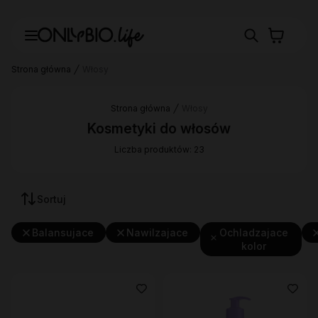
Strona główna
Włosy
Strona główna
Włosy
Kosmetyki do włosów
Liczba produktów: 23
Sortuj
Balansujace
Nawilzajace
Ochladzajace
kolor