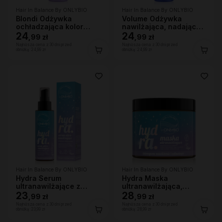
Hair In Balance By ONLYBIO
Hair In Balance By ONLYBIO
Blondi Odżywka
Volume Odżywka
ochładzająca kolor
nawilżająca, nadająca
włosów 200ml
24
lekkości 200ml
24
,
99 zł
,
99 zł
Najniższa cena z 30 dni przed
Najniższa cena z 30 dni przed
obniżką:
24,99 zł
obniżką:
24,99 zł
Hair In Balance By ONLYBIO
Hair In Balance By ONLYBIO
Hydra Serum
Hydra Maska
ultranawilżające z
ultranawilżająca,
efektem nabłyszczenia,
23
400ml
28
,
99 zł
,
99 zł
100ml
Najniższa cena z 30 dni przed
Najniższa cena z 30 dni przed
obniżką:
23,99 zł
obniżką:
28,99 zł