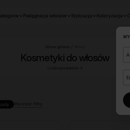
ategorie
Pielęgnacja włosów
Stylizacja
Koloryzacja
O
WYB
Strona główna
Włosy
Kosmetyki do włosów
Liczba produktów: 3
Wyczyść filtry
asady