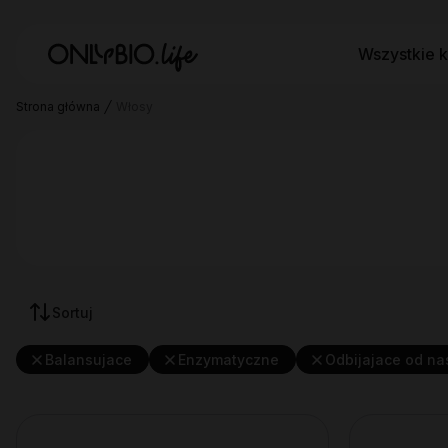
Wszystkie k
Strona główna
Włosy
Sortuj
Balansujace
Enzymatyczne
Odbijajace od n