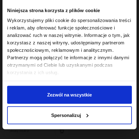
Hair In Balance By ONLYBIO
Hair In Balance By ONLYBIO
Niniejsza strona korzysta z plików cookie
Aktywator skrętu w
Szampon balansujący
kremie 200ml
50ml
Wykorzystujemy pliki cookie do spersonalizowania treści
24
7
,
49 zł
,
49 zł
i reklam, aby oferować funkcje społecznościowe i
Najniższa cena z 30 dni przed
Najniższa cena z 30 dni przed
obniżką:
24,49 zł
obniżką:
7,49 zł
analizować ruch w naszej witrynie. Informacje o tym, jak
korzystasz z naszej witryny, udostępniamy partnerom
społecznościowym, reklamowym i analitycznym.
Partnerzy mogą połączyć te informacje z innymi danymi
otrzymanymi od Ciebie lub uzyskanymi podczas
korzystania z ich usług.
Zezwól na wszystkie
Hair In Balance By ONLYBIO
Reaktywator skrętu w
Spersonalizuj
mgiełce 300ml
24
,
49 zł
Najniższa cena z 30 dni przed
obniżką:
24,49 zł