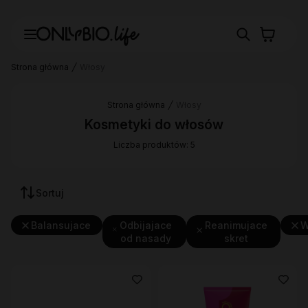
Strona główna
Włosy
Strona główna
Włosy
Kosmetyki do włosów
Liczba produktów: 5
Sortuj
Balansujace
Odbijajace
Reanimujace
W
od nasady
skret