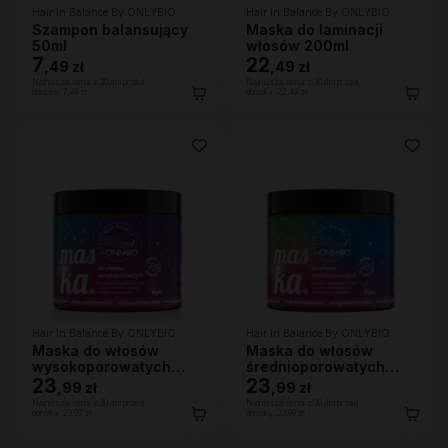
Hair In Balance By ONLYBIO
Hair In Balance By ONLYBIO
Szampon balansujący
Maska do laminacji
50ml
włosów 200ml
7
22
,
49 zł
,
49 zł
Najniższa cena z 30 dni przed
Najniższa cena z 30 dni przed
obniżką:
7,49 zł
obniżką:
22,49 zł
Hair In Balance By ONLYBIO
Hair In Balance By ONLYBIO
Maska do włosów
Maska do włosów
wysokoporowatych
średnioporowatych
400 ml
23
400 ml
23
,
99 zł
,
99 zł
Najniższa cena z 30 dni przed
Najniższa cena z 30 dni przed
obniżką:
23,99 zł
obniżką:
23,99 zł