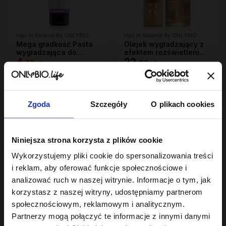
Hair In Balance By ONLYBIO
Hair In Balance By ONLYBIO
Mega gładkość Pasta
Olejek wygładzający z
wygładzająca do
efektem rozświetlenia
gładkich fryzur 75ml
4
70ml
22
,
79 zł
,
99 zł
Najniższa cena z 30 dni przed
Najniższa cena z 30 dni przed
obniżką:
4,79 zł
obniżką:
22,99 zł
Zgoda
Szczegóły
O plikach cookies
OUTLET
Niniejsza strona korzysta z plików cookie
Wykorzystujemy pliki cookie do spersonalizowania treści
i reklam, aby oferować funkcje społecznościowe i
analizować ruch w naszej witrynie. Informacje o tym, jak
korzystasz z naszej witryny, udostępniamy partnerom
Hair In Balance By ONLYBIO
Hair Cycling By ONLYBIO
społecznościowym, reklamowym i analitycznym.
Odżywka wygładzająca
Odżywienie odżywka
200ml
dwufazowa
Partnerzy mogą połączyć te informacje z innymi danymi
10
wygładzająco-
22
,
49 zł
,
49 zł