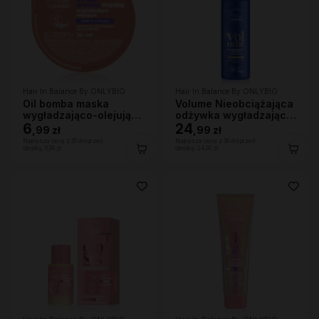
Hair In Balance By ONLYBIO
Hair In Balance By ONLYBIO
Oil bomba maska
Volume Nieobciążająca
wygładzająco-olejująca
odżywka wygładzająca
30ml
6
200 ml
24
,
99 zł
,
99 zł
Najniższa cena z 30 dni przed
Najniższa cena z 30 dni przed
obniżką:
6,99 zł
obniżką:
24,99 zł