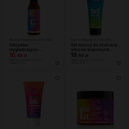
Reverse Washing By ONLYBIO
Hair In Balance By ONLYBIO
Odżywka
Żel mocny do stylizacji
wygładzająco-
włosów kręconych
nawilżająca w mgiełce
10
200ml
18
,
49 zł
,
99 zł
150 ml
Najniższa cena z 30 dni przed
Najniższa cena z 30 dni przed
obniżką:
10,49 zł
obniżką:
18,99 zł