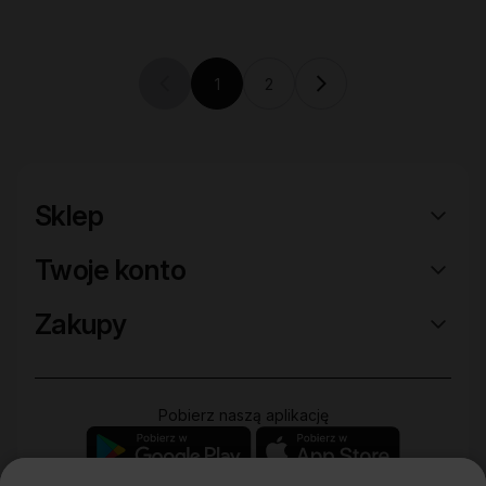
1
2
Previous page (disabled)
Current page
Sklep
Twoje konto
Zakupy
Pobierz naszą aplikację