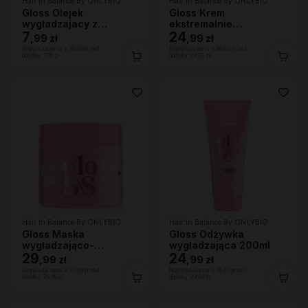
Hair In Balance By ONLYBIO
Hair In Balance By ONLYBIO
Gloss Olejek
Gloss Krem
wygładzajacy z
ekstremalnie
efektem rozświetlenia
7
wygładzający 150 ml
24
,
99 zł
,
99 zł
20ml
Najniższa cena z 30 dni przed
Najniższa cena z 30 dni przed
obniżką:
7,99 zł
obniżką:
24,99 zł
Hair In Balance By ONLYBIO
Hair In Balance By ONLYBIO
Gloss Maska
Gloss Odżywka
wygładzająco-
wygładzająca 200ml
wzmacniająca 280ml
29
24
,
99 zł
,
99 zł
Najniższa cena z 30 dni przed
Najniższa cena z 30 dni przed
obniżką:
29,99 zł
obniżką:
24,99 zł