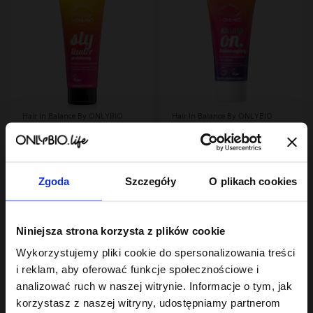
Hair In Balance By ONLYBIO
Hair In Balance By ONLYBIO
Stylizator proteinowy
Szampon balansujący
do stylizacji włosów
50ml
kręconych 200ml
7
7
,
29 zł
,
49 zł
Najniższa cena z 30 dni przed
Najniższa cena z 30 dni przed
obniżką:
24,49 zł
obniżką:
7,49 zł
Zgoda
Szczegóły
O plikach cookies
Niniejsza strona korzysta z plików cookie
Wykorzystujemy pliki cookie do spersonalizowania treści
i reklam, aby oferować funkcje społecznościowe i
analizować ruch w naszej witrynie. Informacje o tym, jak
korzystasz z naszej witryny, udostępniamy partnerom