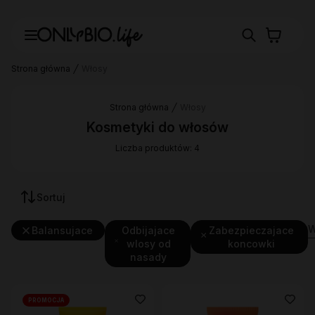
Strona główna
Włosy
Strona główna
Włosy
Kosmetyki do włosów
Liczba produktów: 4
Sortuj
W
Balansujace
Odbijajace
Zabezpieczajace
wlosy od
koncowki
nasady
PROMOCJA