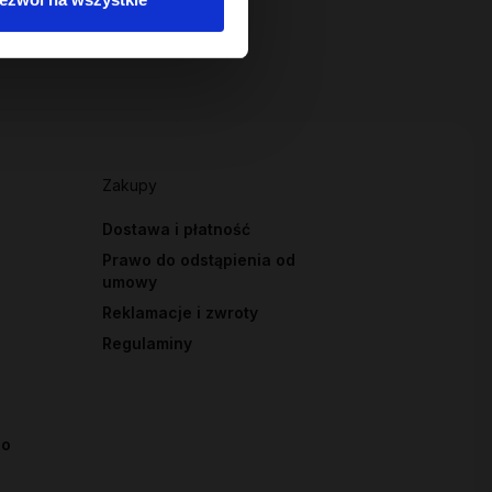
Zakupy
Dostawa i płatność
Prawo do odstąpienia od
umowy
Reklamacje i zwroty
Regulaminy
io