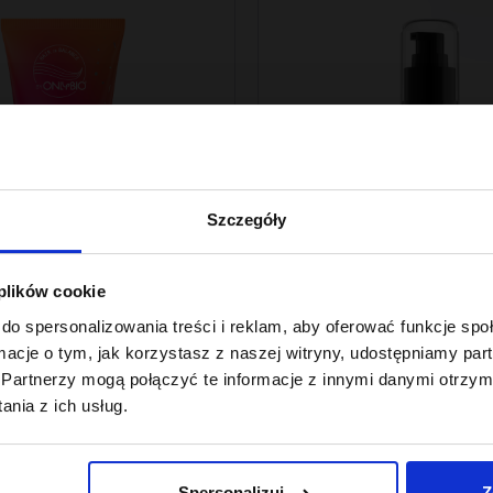
Szczegóły
 plików cookie
lance By ONLYBIO
Hair In Balance By ONLYBIO
do spersonalizowania treści i reklam, aby oferować funkcje sp
 balansujący 50ml
olejek zabezpieczaj
ormacje o tym, jak korzystasz z naszej witryny, udostępniamy p
końcówki 80ml
Partnerzy mogą połączyć te informacje z innymi danymi otrzym
22
 z 30 dni przed obniżką:
,
49 zł
nia z ich usług.
Najniższa cena z 30 dni przed obniżk
22,49 zł
Spersonalizuj
Z