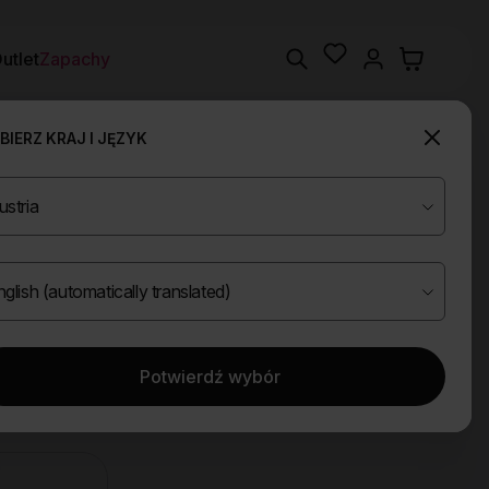
Wishlist
Search
utlet
Zapachy
IERZ KRAJ I JĘZYK
Potwierdź wybór