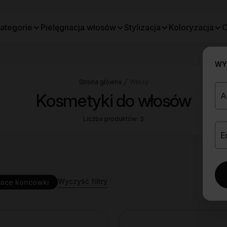
ategorie
Pielęgnacja włosów
Stylizacja
Koloryzacja
O
WYB
Strona główna
Włosy
Kosmetyki do włosów
Liczba produktów: 3
Wyczyść filtry
jace koncowki