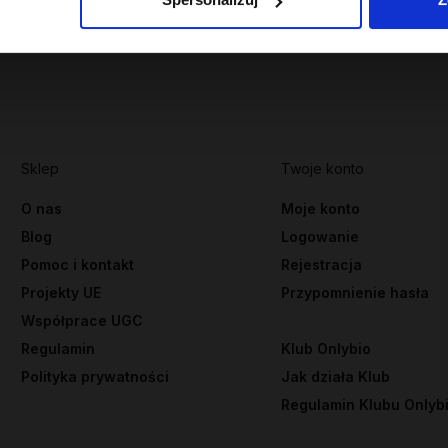
Sklep
Twoje konto
O nas
Moje konto
Blog
Logowanie
Pomoc i kontakt
Rejestracja
Projekty UE
Przypomnienie hasła
Współprace UGC
Regulamin
Klub Onlybio
Polityka prywatności
Jak działa Klub
Regulamin Klubu Onlyb