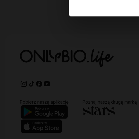
Pobierz naszą aplikację
Poznaj naszą drugą markę