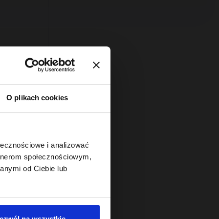
O plikach cookies
ołecznościowe i analizować
ący
artnerom społecznościowym,
anymi od Ciebie lub
ą:
ezwól na wszystkie