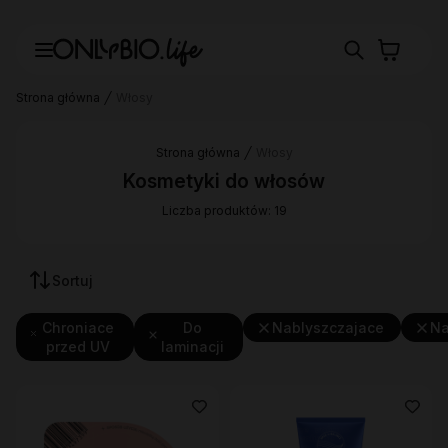
Strona główna
Włosy
Strona główna
Włosy
Kosmetyki do włosów
Liczba produktów: 19
Sortuj
Chroniace
Do
Nablyszczajace
Na
przed UV
laminacji