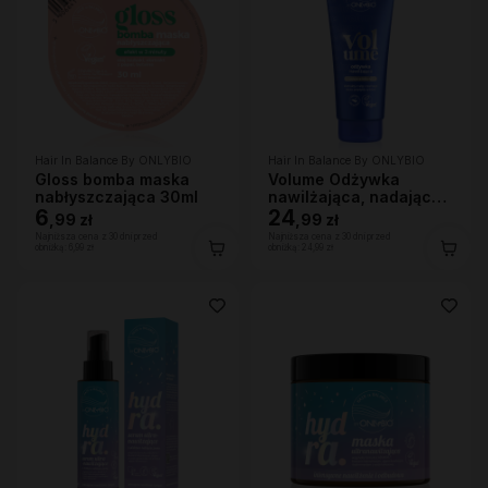
Hair In Balance By ONLYBIO
Hair In Balance By ONLYBIO
Gloss bomba maska
Volume Odżywka
nabłyszczająca 30ml
nawilżająca, nadająca
6
lekkości 200ml
24
,
99 zł
,
99 zł
Najniższa cena z 30 dni przed
Najniższa cena z 30 dni przed
obniżką:
6,99 zł
obniżką:
24,99 zł