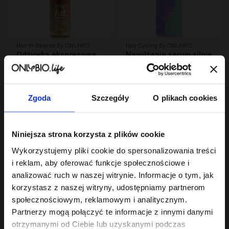
Hair In Balance By ONLYBIO
Hair Cycling By ONLYBIO
Odżywka ekspresowa
Nawilżenie serum silnie
wygładzająca z
nawilżające 150ml
efektem rozświetlenia
6
22
,
29 zł
,
49 zł
200ml
Najniższa cena z 30 dni przed
Najniższa cena z 30 dni przed
obniżką:
obniżką:
22,49 zł
Zgoda
Szczegóły
O plikach cookies
Niniejsza strona korzysta z plików cookie
Wykorzystujemy pliki cookie do spersonalizowania treści
i reklam, aby oferować funkcje społecznościowe i
analizować ruch w naszej witrynie. Informacje o tym, jak
korzystasz z naszej witryny, udostępniamy partnerom
społecznościowym, reklamowym i analitycznym.
Hair Cycling By ONLYBIO
Hair Cycling By ONLYBIO
Partnerzy mogą połączyć te informacje z innymi danymi
Nawilżenie odżywka
Nawilżenie 15minutowa
otrzymanymi od Ciebie lub uzyskanymi podczas
dwufazowa
kuracja