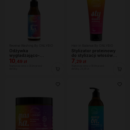
Reverse Washing By ONLYBIO
Hair In Balance By ONLYBIO
Odżywka
Stylizator proteinowy
wygładzająco-
do stylizacji włosów
nawilżająca w mgiełce
10
kręconych 200ml
7
,
49 zł
,
29 zł
150 ml
Najniższa cena z 30 dni przed
Najniższa cena z 30 dni przed
obniżką:
obniżką:
24,49 zł