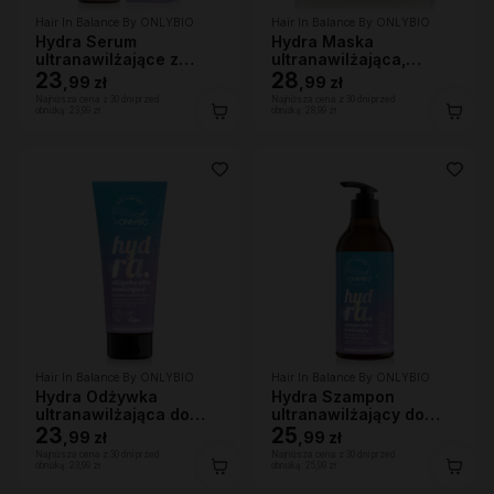
Hair In Balance By ONLYBIO
Hair In Balance By ONLYBIO
Hydra Serum
Hydra Maska
ultranawilżające z
ultranawilżająca,
efektem nabłyszczenia,
23
400ml
28
,
99 zł
,
99 zł
100ml
Najniższa cena z 30 dni przed
Najniższa cena z 30 dni przed
obniżką:
23,99 zł
obniżką:
28,99 zł
Hair In Balance By ONLYBIO
Hair In Balance By ONLYBIO
Hydra Odżywka
Hydra Szampon
ultranawilżająca do
ultranawilżający do
bardzo suchych
23
bardzo suchej skóry
25
,
99 zł
,
99 zł
włosów, 200 ml
głowy i włosów, 400ml
Najniższa cena z 30 dni przed
Najniższa cena z 30 dni przed
obniżką:
23,99 zł
obniżką:
25,99 zł