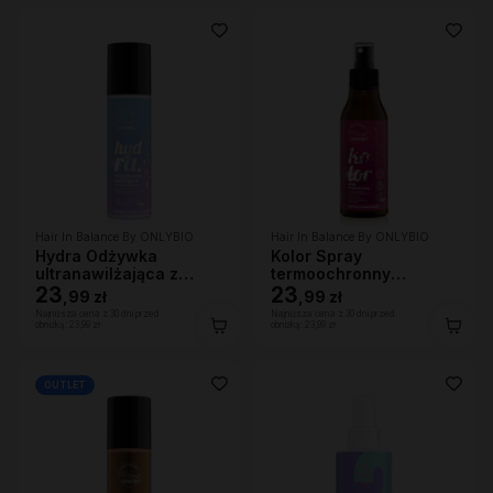
Hair In Balance By ONLYBIO
Hair In Balance By ONLYBIO
Hydra Odżywka
Kolor Spray
ultranawilżająca z
termoochronny
efektem wygładzenia
23
ochrona przed UV 150
23
,
99 zł
,
99 zł
200ml
ml
Najniższa cena z 30 dni przed
Najniższa cena z 30 dni przed
obniżką:
23,99 zł
obniżką:
23,99 zł
OUTLET