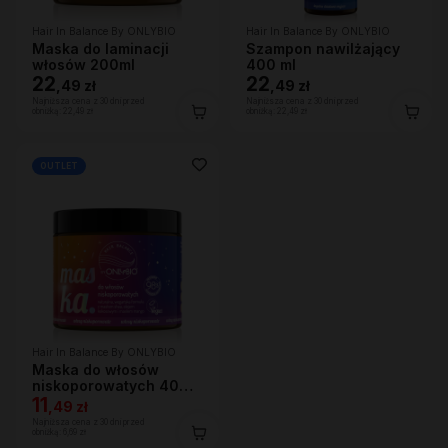
Hair In Balance By ONLYBIO
Hair In Balance By ONLYBIO
Maska do laminacji
Szampon nawilżający
włosów 200ml
400 ml
22
22
,
49 zł
,
49 zł
Najniższa cena z 30 dni przed
Najniższa cena z 30 dni przed
obniżką:
22,49 zł
obniżką:
22,49 zł
OUTLET
Hair In Balance By ONLYBIO
Maska do włosów
niskoporowatych 400
ml
11
,
49 zł
Najniższa cena z 30 dni przed
obniżką:
6,69 zł