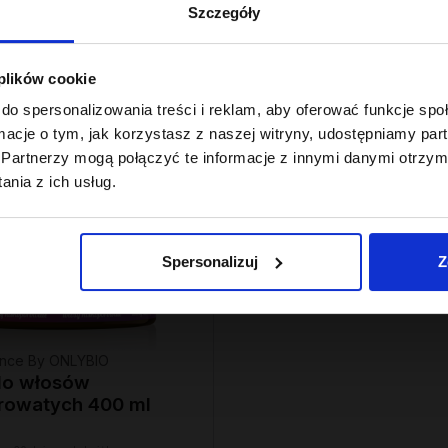
Szczegóły
 plików cookie
do spersonalizowania treści i reklam, aby oferować funkcje sp
ormacje o tym, jak korzystasz z naszej witryny, udostępniamy p
Partnerzy mogą połączyć te informacje z innymi danymi otrzym
nia z ich usług.
Spersonalizuj
Z
lance By ONLYBIO
do włosów
rowatych 400 ml