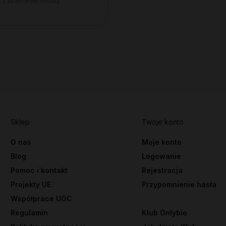
 z 30 dni przed obniżką:
Sklep
Twoje konto
O nas
Moje konto
Blog
Logowanie
Pomoc i kontakt
Rejestracja
Projekty UE
Przypomnienie hasła
Współprace UGC
Regulamin
Klub Onlybio