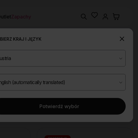
Wishlist
Search
utlet
Zapachy
IERZ KRAJ I JĘZYK
Potwierdź wybór