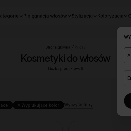
ategorie
Pielęgnacja włosów
Stylizacja
Koloryzacja
O
WYB
Strona główna
Włosy
Kosmetyki do włosów
Liczba produktów: 6
Wyczyść filtry
jace
Wypłukujące kolor