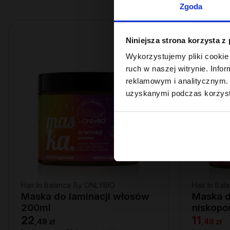
Zgoda
OUTLET
Niniejsza strona korzysta z
Wykorzystujemy pliki cookie 
ruch w naszej witrynie. Inf
reklamowym i analitycznym. 
uzyskanymi podczas korzysta
Hair In Balance By ONLYBIO
Hair In Ba
Maska do laminacji włosów
Maska 
200ml
niskopo
22
11
,
49 zł
,
49 zł