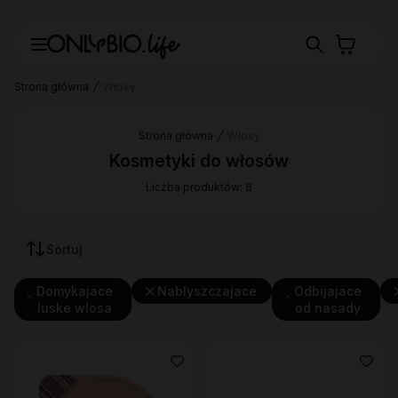
Strona główna
Włosy
Strona główna
Włosy
Kosmetyki do włosów
Liczba produktów: 8
Sortuj
Domykajace
Nablyszczajace
Odbijajace
luske wlosa
od nasady