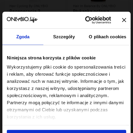
Hair Cycling By ONLYBIO
Hair In Balance By ONLYBIO
Regeneracja 2
Płukanka octowa
minutowa maska
nadająca blask i
ekspresowa do włosów
23
domykająca łuskę
23
,
99 zł
,
99 zł
200ml
włosa 300ml
Najniższa cena z 30 dni przed
Najniższa cena z 30 dni przed
obniżką:
23,99 zł
obniżką:
23,99 zł
Zgoda
Szczegóły
O plikach cookies
PROMOCJA
Niniejsza strona korzysta z plików cookie
Wykorzystujemy pliki cookie do spersonalizowania treści
i reklam, aby oferować funkcje społecznościowe i
analizować ruch w naszej witrynie. Informacje o tym, jak
korzystasz z naszej witryny, udostępniamy partnerom
społecznościowym, reklamowym i analitycznym.
Hair In Balance By ONLYBIO
Hair In Balance By ONLYBIO
Partnerzy mogą połączyć te informacje z innymi danymi
Stylizator proteinowy
Odżywka domykajaca
otrzymanymi od Ciebie lub uzyskanymi podczas
do stylizacji włosów
łuskę włosa 200ml
kręconych 200ml
7
22
korzystania z ich usług.
,
29 zł
,
49 zł
Najniższa cena z 30 dni przed
Najniższa cena z 30 dni przed
obniżką:
24,49 zł
obniżką:
22,49 zł