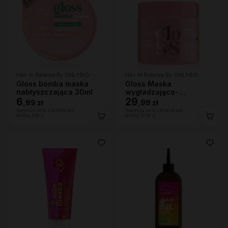
Hair In Balance By ONLYBIO
Hair In Balance By ONLYBIO
Gloss bomba maska
Gloss Maska
nabłyszczająca 30ml
wygładzająco-
6
wzmacniająca 280ml
29
,
99 zł
,
99 zł
Najniższa cena z 30 dni przed
Najniższa cena z 30 dni przed
obniżką:
6,99 zł
obniżką:
29,99 zł