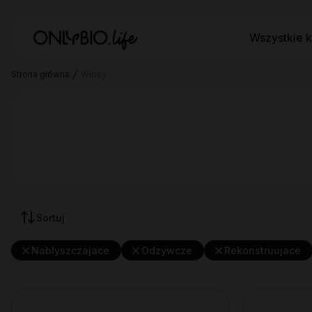
Wszystkie k
Strona główna
Włosy
Sortuj
Nablyszczajace
Odzywcze
Rekonstruujace