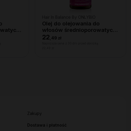
Hair In Balance By ONLYBIO
o
Olej do olejowania do
owatych
włosów średnioporowatych
150 ml
22
,
49 zł
ą:
Najniższa cena z 30 dni przed obniżką:
22,49 zł
Zakupy
Dostawa i płatność