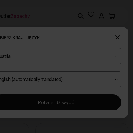
Wishlist
Search
utlet
Zapachy
IERZ KRAJ I JĘZYK
Potwierdź wybór