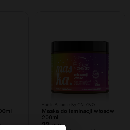
Hair In Balance By ONLYBIO
00ml
Maska do laminacji włosów
200ml
22
ą:
,
49 zł