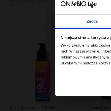
Najniższa cena z 30 dni przed obniżką:
Najniższa cena
23,99 zł
24,49 zł
Zgoda
Niniejsza strona korzysta z
Wykorzystujemy pliki cookie 
ruch w naszej witrynie. Inf
reklamowym i analitycznym. 
uzyskanymi podczas korzysta
Hair In Balance By ONLYBIO
Hair In Ba