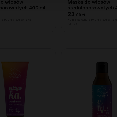
do włosów
Maska do włosów
porowatych 400 ml
średnioporowatych 
23
,
99 zł
 z 30 dni przed obniżką:
Najniższa cena z 30 dni przed obniżk
23,99 zł