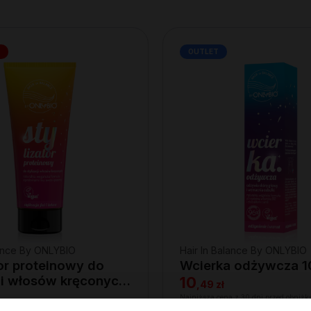
OUTLET
lance By ONLYBIO
Hair In Balance By ONLYBIO
tor proteinowy do
Wcierka odżywcza 1
cji włosów kręconych
10
,
49 zł
Najniższa cena z 30 dni przed obniżk
6,29 zł