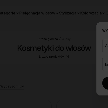
ategorie
Pielęgnacja włosów
Stylizacja
Koloryzacja
O
WYB
Strona główna
Włosy
Kosmetyki do włosów
Liczba produktów: 16
Wyczyść filtry