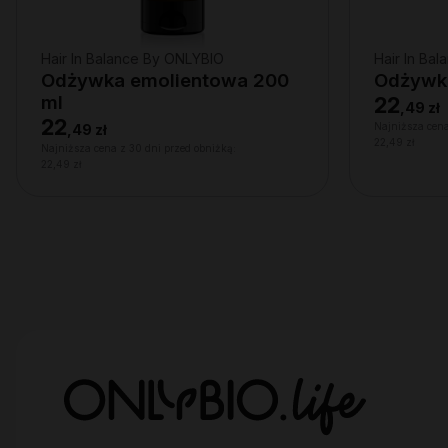
Hair In Balance By ONLYBIO
Hair In Ba
Odżywka emolientowa 200
Odżywka
ml
22
,
49 zł
22
Najniższa cena
,
49 zł
22,49 zł
Najniższa cena z 30 dni przed obniżką:
22,49 zł