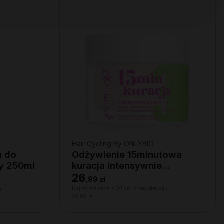
Hair Cycling By ONLYBIO
n do
Odżywienie 15minutowa
wy 250ml
kuracja intensywnie
odżywcza maska do włosów
26
,
99 zł
280ml
ą:
Najniższa cena z 30 dni przed obniżką:
26,99 zł