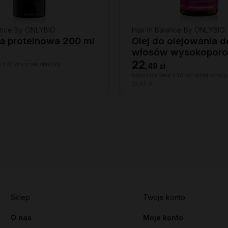
lance By ONLYBIO
Hair In Balance By ONLYBIO
 proteinowa 200 ml
Olej do olejowania d
włosów wysokopor
150 ml
22
 z 30 dni przed obniżką:
,
49 zł
Najniższa cena z 30 dni przed obniżk
22,49 zł
Sklep
Twoje konto
O nas
Moje konto