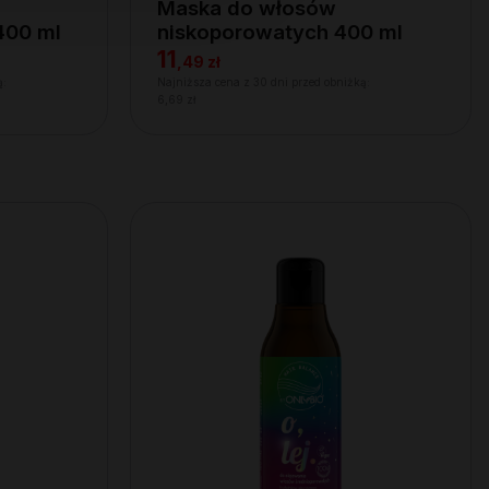
Maska do włosów
400 ml
niskoporowatych 400 ml
11
,
49 zł
ą:
Najniższa cena z 30 dni przed obniżką:
6,69 zł