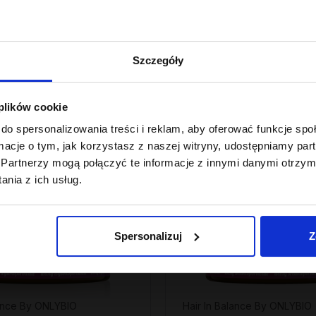
 z 30 dni przed obniżką:
Szczegóły
 plików cookie
do spersonalizowania treści i reklam, aby oferować funkcje sp
ormacje o tym, jak korzystasz z naszej witryny, udostępniamy p
Partnerzy mogą połączyć te informacje z innymi danymi otrzym
nia z ich usług.
Spersonalizuj
Z
lance By ONLYBIO
Hair In Balance By ONLYBIO