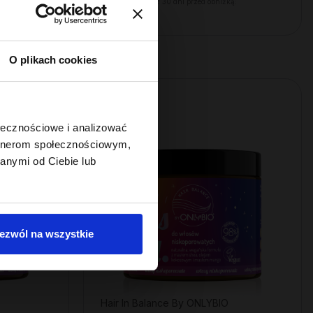
Najniższa cena z 30 dni przed obniżką:
22,49 zł
O plikach cookies
OUTLET
ołecznościowe i analizować
artnerom społecznościowym,
anymi od Ciebie lub
ezwól na wszystkie
Hair In Balance By ONLYBIO