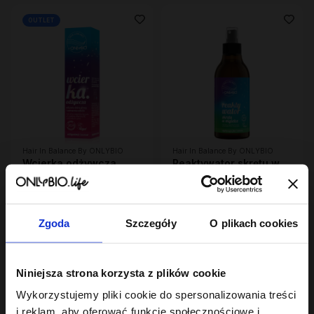
OUTLET
Hair In Balance By ONLYBIO
Hair In Balance By ONLYBIO
Wcierka odżywcza
Reaktywator skrętu w
100ml
mgiełce 300ml
10
24
,
49 zł
,
49 zł
Najniższa cena z 30 dni przed
Najniższa cena z 30 dni przed
obniżką:
6,29 zł
obniżką:
24,49 zł
Zgoda
Szczegóły
O plikach cookies
Niniejsza strona korzysta z plików cookie
Wykorzystujemy pliki cookie do spersonalizowania treści
i reklam, aby oferować funkcje społecznościowe i