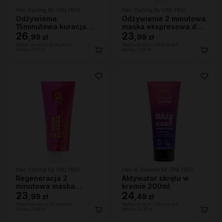
Hair Cycling By ONLYBIO
Hair Cycling By ONLYBIO
Odżywienie
Odżywienie 2 minutowa
15minutowa kuracja
maska ekspresowa do
intensywnie odżywcza
26
włosów 200ml
23
,
99 zł
,
99 zł
maska do włosów
Najniższa cena z 30 dni przed
Najniższa cena z 30 dni przed
280ml
obniżką:
26,99 zł
obniżką:
23,99 zł
Hair Cycling By ONLYBIO
Hair In Balance By ONLYBIO
Regeneracja 2
Aktywator skrętu w
minutowa maska
kremie 200ml
ekspresowa do włosów
23
24
,
99 zł
,
49 zł
200ml
Najniższa cena z 30 dni przed
Najniższa cena z 30 dni przed
obniżką:
23,99 zł
obniżką:
24,49 zł