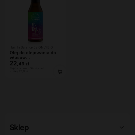
Hair In Balance By ONLYBIO
Olej do olejowania do
włosów
średnioporowatych 150
22
,
49 zł
ml
Najniższa cena z 30 dni przed
obniżką:
22,49 zł
Sklep