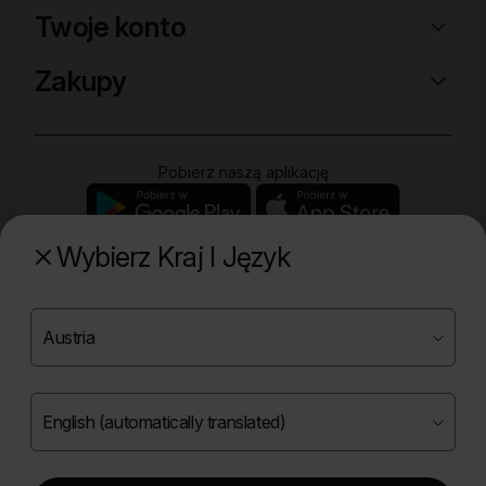
Twoje konto
Zakupy
Pobierz naszą aplikację
Wybierz Kraj I Język
Poznaj naszą drugą markę
Copyright ©
2026
Onlybio.life. Wszystkie prawa