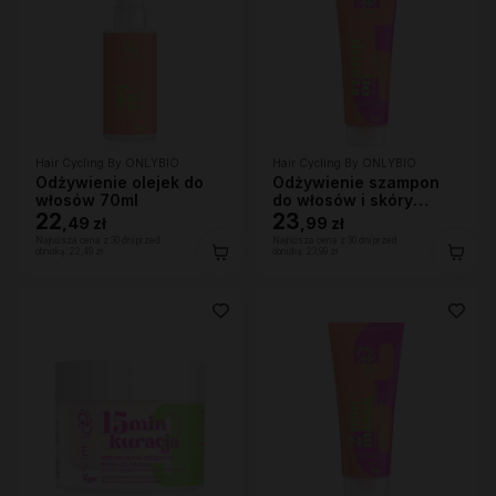
Hair Cycling By ONLYBIO
Hair Cycling By ONLYBIO
Odżywienie olejek do
Odżywienie szampon
włosów 70ml
do włosów i skóry
22
głowy 250ml
23
,
49 zł
,
99 zł
Najniższa cena z 30 dni przed
Najniższa cena z 30 dni przed
obniżką:
22,49 zł
obniżką:
23,99 zł