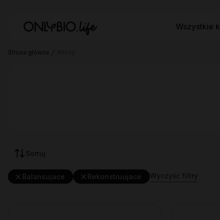
Wszystkie k
Strona główna
Włosy
Sortuj
Wyczyść filtry
Balansujace
Rekonstruujace