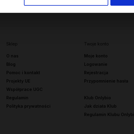
Sklep
Twoje konto
O nas
Moje konto
Blog
Logowanie
Pomoc i kontakt
Rejestracja
Projekty UE
Przypomnienie hasła
Współprace UGC
Regulamin
Klub Onlybio
Polityka prywatności
Jak działa Klub
Regulamin Klubu Onlyb