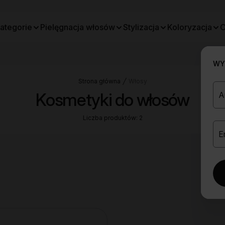
ategorie
Pielęgnacja włosów
Stylizacja
Koloryzacja
O
WYB
Strona główna
Włosy
Kosmetyki do włosów
Liczba produktów: 2