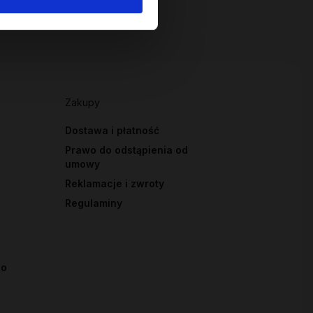
Zakupy
Dostawa i płatność
Prawo do odstąpienia od
umowy
Reklamacje i zwroty
Regulaminy
io