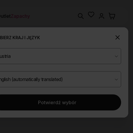
Wishlist
Search
utlet
Zapachy
IERZ KRAJ I JĘZYK
Potwierdź wybór