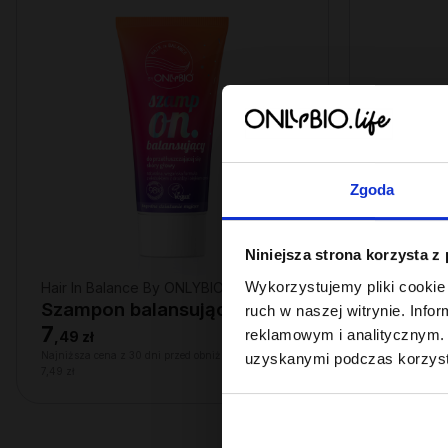
Zgoda
Niniejsza strona korzysta z
Wykorzystujemy pliki cookie 
Hair In Balance By ONLYBIO
Hair In Ba
Szampon balansujący 50ml
Odżywka
ruch w naszej witrynie. Inf
7
22
reklamowym i analitycznym. 
,
49 zł
,
49 zł
Najniższa cena z 30 dni przed obniżką:
Najniższa cena
uzyskanymi podczas korzysta
7,49 zł
22,49 zł