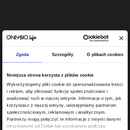
Bestsellery
Zgoda
Szczegóły
O plikach cookies
OUTLET
Niniejsza strona korzysta z plików cookie
Wykorzystujemy pliki cookie do spersonalizowania treści
i reklam, aby oferować funkcje społecznościowe i
analizować ruch w naszej witrynie. Informacje o tym, jak
Hair In Balance Kids By
Hair In Balance By
Hair In 
ONLYBIO
ONLYBIO
ONLYBI
korzystasz z naszej witryny, udostępniamy partnerom
Odżywka dla dzieci
Odżywka
Gloss
społecznościowym, reklamowym i analitycznym.
200ml
humektantowa 200
ekstr
6
ml
22
wygła
24
Partnerzy mogą połączyć te informacje z innymi danymi
,
99 zł
,
49 zł
,
9
ml
Najniższa cena z 30 dni
Najniższa cena z 30 dni
Najniższa c
otrzymanymi od Ciebie lub uzyskanymi podczas
przed obniżką:
6,99 zł
przed obniżką:
22,49 zł
przed obniż