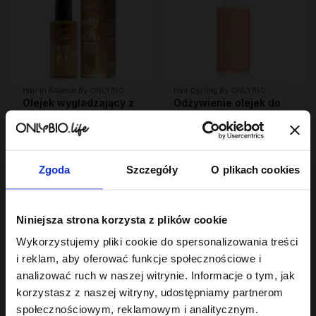
Hair In Balance By ONLYBIO
Hair Cycling By ONLYBIO
Olejek wygładzający z
Odżywienie olejek do
efektem rozświetlenia
włosów 70ml
70ml
22
22
,
99 zł
,
49 zł
Najniższa cena z 30 dni przed
Najniższa cena z 30 dni przed
obniżką:
22,99 zł
obniżką:
22,49 zł
Zgoda
Szczegóły
O plikach cookies
Niniejsza strona korzysta z plików cookie
Wykorzystujemy pliki cookie do spersonalizowania treści
i reklam, aby oferować funkcje społecznościowe i
analizować ruch w naszej witrynie. Informacje o tym, jak
korzystasz z naszej witryny, udostępniamy partnerom
społecznościowym, reklamowym i analitycznym.