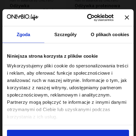
Hair In Balance By ONLYBIO
Hair In Balance By ONLYBIO
Odżywka
Odżywka proteinowa
humektantowa 50ml
50ml
7
7
,
49 zł
,
49 zł
Najniższa cena z 30 dni przed
Najniższa cena z 30 dni przed
obniżką:
7,49 zł
obniżką:
7,49 zł
Zgoda
Szczegóły
O plikach cookies
Niniejsza strona korzysta z plików cookie
Wykorzystujemy pliki cookie do spersonalizowania treści
i reklam, aby oferować funkcje społecznościowe i
analizować ruch w naszej witrynie. Informacje o tym, jak
korzystasz z naszej witryny, udostępniamy partnerom
społecznościowym, reklamowym i analitycznym.
Hair In Balance By ONLYBIO
Hair In Balance By ONLYBIO
Partnerzy mogą połączyć te informacje z innymi danymi
Odżywka emolientowa
Szampon balansujący
50ml
50ml
otrzymanymi od Ciebie lub uzyskanymi podczas
7
7
,
49 zł
,
49 zł
korzystania z ich usług.
Najniższa cena z 30 dni przed
Najniższa cena z 30 dni przed
obniżką:
7,49 zł
obniżką:
7,49 zł