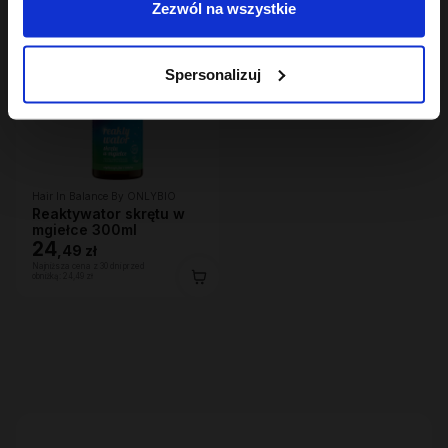
Zezwól na wszystkie
Spersonalizuj
Hair In Balance By ONLYBIO
Reaktywator skrętu w
mgiełce 300ml
24
,
49 zł
Najniższa cena z 30 dni przed
obniżką:
24,49 zł