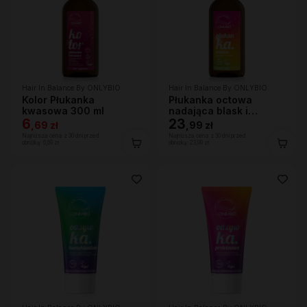
Hair In Balance By ONLYBIO
Hair In Balance By ONLYBIO
Kolor Płukanka
Płukanka octowa
kwasowa 300 ml
nadająca blask i
6
domykająca łuskę
23
,
69 zł
,
99 zł
włosa 300ml
Najniższa cena z 30 dni przed
Najniższa cena z 30 dni przed
obniżką:
6,69 zł
obniżką:
23,99 zł