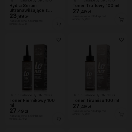
Hair In Balance By ONLYBIO
Hair In Balance By ONLYBIO
Hydra Serum
Toner Truflowy 100 ml
ultranawilżające z
27
,
49 zł
efektem nabłyszczenia,
23
,
99 zł
Najniższa cena z 30 dni przed
100ml
obniżką:
27,49 zł
Najniższa cena z 30 dni przed
obniżką:
23,99 zł
Hair In Balance By ONLYBIO
Hair In Balance By ONLYBIO
Toner Piernikowy 100
Toner Tiramisu 100 ml
ml
27
,
49 zł
27
,
49 zł
Najniższa cena z 30 dni przed
obniżką:
27,49 zł
Najniższa cena z 30 dni przed
obniżką:
27,49 zł