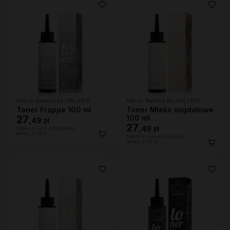
Hair In Balance By ONLYBIO
Hair In Balance By ONLYBIO
Toner Frappe 100 ml
Toner Mleko migdałowe
27
100 ml
,
49 zł
27
,
49 zł
Najniższa cena z 30 dni przed
obniżką:
27,49 zł
Najniższa cena z 30 dni przed
obniżką:
27,49 zł