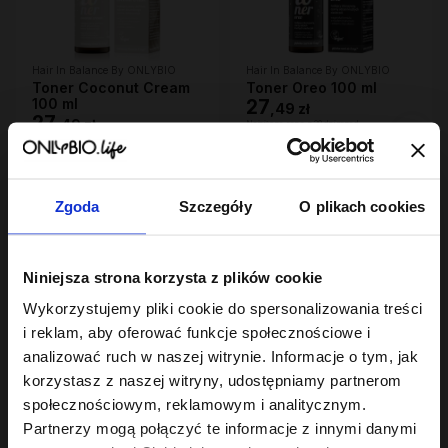
Hair In Balance By ONLYBIO
Hair In Balance By ONLYBIO
Toner Coconut Cream
Toner Oreo 100 ml
100 ml
27
,
49 zł
27
,
49 zł
Najniższa cena z 30 dni przed
obniżką:
27,49 zł
Najniższa cena z 30 dni przed
obniżką:
27,49 zł
Zgoda
Szczegóły
O plikach cookies
Niniejsza strona korzysta z plików cookie
Wykorzystujemy pliki cookie do spersonalizowania treści
i reklam, aby oferować funkcje społecznościowe i
analizować ruch w naszej witrynie. Informacje o tym, jak
korzystasz z naszej witryny, udostępniamy partnerom
Hair In Balance By ONLYBIO
Hair In Balance By ONLYBIO
społecznościowym, reklamowym i analitycznym.
Toner Gorzka
Toner Bubble Milk Tea
Czekolada 100 ml
100 ml
Partnerzy mogą połączyć te informacje z innymi danymi
27
27
,
49 zł
,
49 zł