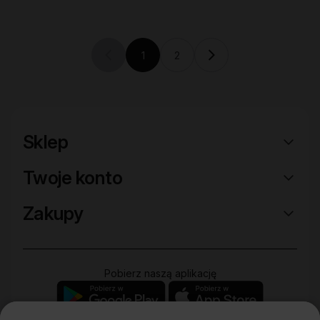
1
2
Previous page (disabled)
Current page
Sklep
Twoje konto
Zakupy
Pobierz naszą aplikację