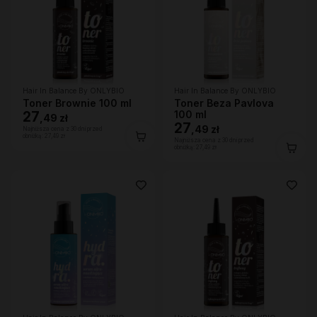
Hair In Balance By ONLYBIO
Hair In Balance By ONLYBIO
Toner Brownie 100 ml
Toner Beza Pavlova
27
100 ml
,
49 zł
27
,
49 zł
Najniższa cena z 30 dni przed
obniżką:
27,49 zł
Najniższa cena z 30 dni przed
obniżką:
27,49 zł