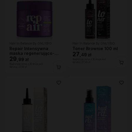
Hair In Balance By ONLYBIO
Hair In Balance By ONLYBIO
Repair Intensywna
Toner Brownie 100 ml
maska regenerująco-
27
,
49 zł
wzmacniająca 280ml
29
,
99 zł
Najniższa cena z 30 dni przed
obniżką:
27,49 zł
Najniższa cena z 30 dni przed
obniżką:
29,99 zł