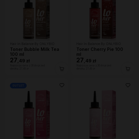
Hair In Balance By ONLYBIO
Hair In Balance By ONLYBIO
Toner Bubble Milk Tea
Toner Cherry Pie 100
100 ml
ml
27
27
,
49 zł
,
49 zł
Najniższa cena z 30 dni przed
Najniższa cena z 30 dni przed
obniżką:
27,49 zł
obniżką:
27,49 zł
OUTLET