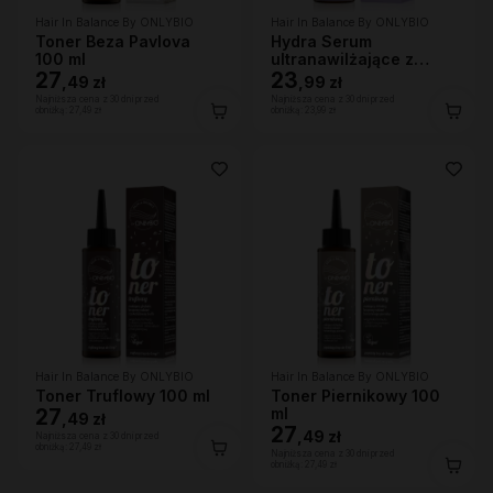
Hair In Balance By ONLYBIO
Hair In Balance By ONLYBIO
Toner Beza Pavlova
Hydra Serum
100 ml
ultranawilżające z
27
efektem nabłyszczenia,
23
,
49 zł
,
99 zł
100ml
Najniższa cena z 30 dni przed
Najniższa cena z 30 dni przed
obniżką:
27,49 zł
obniżką:
23,99 zł
Hair In Balance By ONLYBIO
Hair In Balance By ONLYBIO
Toner Truflowy 100 ml
Toner Piernikowy 100
27
ml
,
49 zł
27
,
49 zł
Najniższa cena z 30 dni przed
obniżką:
27,49 zł
Najniższa cena z 30 dni przed
obniżką:
27,49 zł