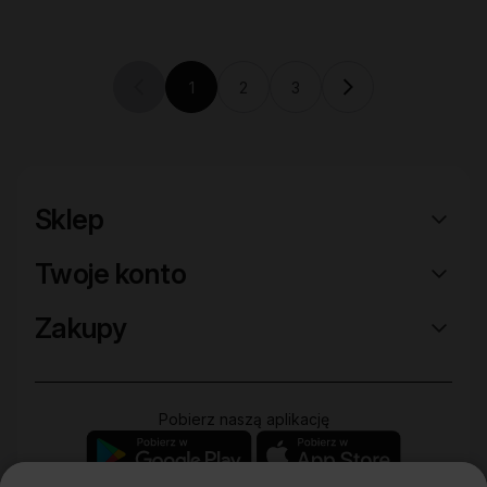
1
2
3
Previous page (disabled)
Current page
Sklep
Twoje konto
Zakupy
Pobierz naszą aplikację