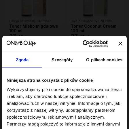
Hair In Balance By ONLYBIO
Hair In Balance By ONLYBIO
Toner Mleko migdałowe
Toner Coconut Cream
100 ml
100 ml
27
27
,
49 zł
,
49 zł
Najniższa cena z 30 dni przed
Najniższa cena z 30 dni przed
obniżką:
27,49 zł
obniżką:
27,49 zł
Zgoda
Szczegóły
O plikach cookies
OUTLET
Niniejsza strona korzysta z plików cookie
Wykorzystujemy pliki cookie do spersonalizowania treści
i reklam, aby oferować funkcje społecznościowe i
analizować ruch w naszej witrynie. Informacje o tym, jak
korzystasz z naszej witryny, udostępniamy partnerom
Hair In Balance By ONLYBIO
Hair In Balance By ONLYBIO
społecznościowym, reklamowym i analitycznym.
Kolor Płukanka
Kolor Maska - kuracja
kwasowa 300 ml
odbudowująca 280 ML
Partnerzy mogą połączyć te informacje z innymi danymi
6
28