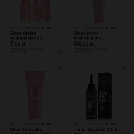
Hair In Balance By ONLYBIO
Hair In Balance By ONLYBIO
Gloss Olejek
Gloss Krem
wygładzajacy z
ekstremalnie
efektem rozświetlenia
7
wygładzający 150 ml
24
,
99 zł
,
99 zł
20ml
Najniższa cena z 30 dni przed
Najniższa cena z 30 dni przed
obniżką:
7,99 zł
obniżką:
24,99 zł
Hair In Balance By ONLYBIO
Hair In Balance By ONLYBIO
Gloss Odżywka
Toner Brownie 100 ml