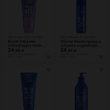
Hair In Balance By ONLYBIO
Hair In Balance By ONLYBIO
Blondi Odżywka
Volume Nieobciążająca
ochładzająca kolor
odżywka wygładzająca
włosów 200ml
24
200 ml
24
,
99 zł
,
99 zł
Najniższa cena z 30 dni przed
Najniższa cena z 30 dni przed
obniżką:
24,99 zł
obniżką:
24,99 zł