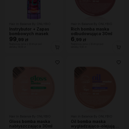
Hair In Balance By ONLYBIO
Hair In Balance By ONLYBIO
Instrybutor + Zapas
Rich bomba maska
bombowych masek
odbudowująca 30ml
99
6
,
99 zł
,
99 zł
Najniższa cena z 30 dni przed
Najniższa cena z 30 dni przed
obniżką:
99,99 zł
obniżką:
6,99 zł
Hair In Balance By ONLYBIO
Hair In Balance By ONLYBIO
Gloss bomba maska
Oil bomba maska
nabłyszczająca 30ml
wygładzająco-olejująca