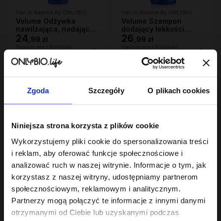
Hair In Balance By ONLYBIO
Hair In Balance By ONLYBIO
Volume Odżywka
Volume Szampon
nawilżająca, nadająca
dodający lekkości
lekkości 200ml
24
400ml
26
,
99 zł
,
99 zł
Najniższa cena z 30 dni przed
Najniższa cena z 30 dni przed
obniżką:
24,99 zł
obniżką:
26,99 zł
Zgoda
Szczegóły
O plikach cookies
Niniejsza strona korzysta z plików cookie
Wykorzystujemy pliki cookie do spersonalizowania treści
i reklam, aby oferować funkcje społecznościowe i
analizować ruch w naszej witrynie. Informacje o tym, jak
Hair In Balance By ONLYBIO
Hair In Balance By ONLYBIO
korzystasz z naszej witryny, udostępniamy partnerom
Repair Olejek 10w1
Repair Intensywna
20ml
maska regenerująco-
społecznościowym, reklamowym i analitycznym.
7
wzmacniająca 280ml
29
,
99 zł
,
99 zł
Partnerzy mogą połączyć te informacje z innymi danymi
Najniższa cena z 30 dni przed
Najniższa cena z 30 dni przed
otrzymanymi od Ciebie lub uzyskanymi podczas
obniżką:
7,99 zł
obniżką:
29,99 zł