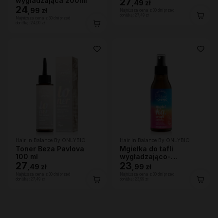
wygładzająca 200ml
27
,
49 zł
24
,
99 zł
Najniższa cena z 30 dni przed
obniżką:
27,49 zł
Najniższa cena z 30 dni przed
obniżką:
24,99 zł
Hair In Balance By ONLYBIO
Hair In Balance By ONLYBIO
Toner Beza Pavlova
Mgiełka do tafli
100 ml
wygładzająco-
27
nabłyszczająca, 150 ml
23
,
49 zł
,
99 zł
Najniższa cena z 30 dni przed
Najniższa cena z 30 dni przed
obniżką:
27,49 zł
obniżką:
23,99 zł