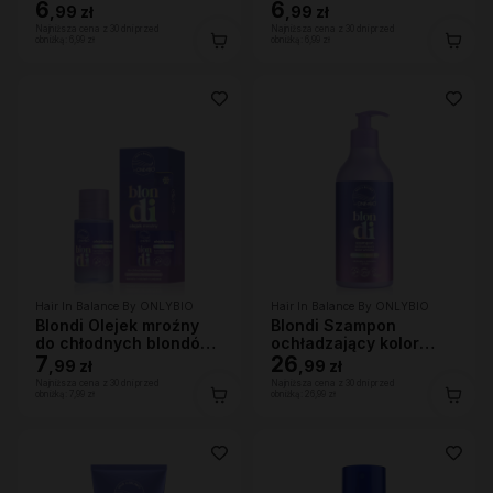
6
30ml
6
,
99 zł
,
99 zł
Najniższa cena z 30 dni przed
Najniższa cena z 30 dni przed
obniżką:
6,99 zł
obniżką:
6,99 zł
Hair In Balance By ONLYBIO
Hair In Balance By ONLYBIO
Blondi Olejek mroźny
Blondi Szampon
do chłodnych blondów
ochładzający kolor
20ml
7
włosów 400ml
26
,
99 zł
,
99 zł
Najniższa cena z 30 dni przed
Najniższa cena z 30 dni przed
obniżką:
7,99 zł
obniżką:
26,99 zł