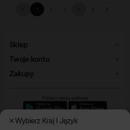
1
2
3
6
Previous page (disabled)
Current page
Ellipsis: more pages
Sklep
Twoje konto
Zakupy
Pobierz naszą aplikację
Wybierz Kraj I Język
Poznaj naszą drugą markę