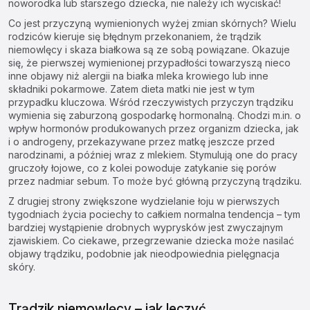
noworodka lub starszego dziecka, nie należy ich wyciskać!
Co jest przyczyną wymienionych wyżej zmian skórnych? Wielu
rodziców kieruje się błędnym przekonaniem, że trądzik
niemowlęcy i skaza białkowa są ze sobą powiązane. Okazuje
się, że pierwszej wymienionej przypadłości towarzyszą nieco
inne objawy niż alergii na białka mleka krowiego lub inne
składniki pokarmowe. Zatem dieta matki nie jest w tym
przypadku kluczowa. Wśród rzeczywistych przyczyn trądziku
wymienia się zaburzoną gospodarkę hormonalną. Chodzi m.in. o
wpływ hormonów produkowanych przez organizm dziecka, jak
i o androgeny, przekazywane przez matkę jeszcze przed
narodzinami, a później wraz z mlekiem. Stymulują one do pracy
gruczoły łojowe, co z kolei powoduje zatykanie się porów
przez nadmiar sebum. To może być główną przyczyną trądziku.
Z drugiej strony zwiększone wydzielanie łoju w pierwszych
tygodniach życia pociechy to całkiem normalna tendencja – tym
bardziej wystąpienie drobnych wyprysków jest zwyczajnym
zjawiskiem. Co ciekawe, przegrzewanie dziecka może nasilać
objawy trądziku, podobnie jak nieodpowiednia pielęgnacja
skóry.
Trądzik niemowlęcy – jak leczyć