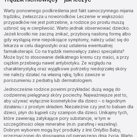
Warty ponownego podkreślenia jest fakt samoczynnego mijania
trądziku, zwłaszcza u noworodków. Leczenie w większości
przypadków nie jest potrzebne, a rodzice po prostu muszą
uzbroić się w cierpliwość. Warto jednak obserwować dziecko.
Jeżeli krostki nie zaczną znikać, przybiorą nasiloną formę albo
gdy wystąpią inne niepokojące symptomy, należy udać się do
lekarza w celu diagnostyki oraz ustalenia ewentualnej
farmakoterapii. Co na trądzik niemowlęcy zaleci specjalista?
Może być to stosowanie delikatnego kremu czy maści, a przy
ciężkim przebiegu nawet antybiotyku. Ze względu na
charakterystykę oraz wyjątkowe potrzeby niedojrzałej skóry
nie należy działać na własną rękę, tylko zawsze w
porozumieniu z pediatrą lub dermatologiem.
Jednocześnie rodzice powinni przykładać dużą wagę do
codziennej pielęgnacji skóry pociechy. Najważniejsze jest to,
aby używać wyłącznie
kosmetyków dla dzieci
– o łagodnym
działaniu i z prostym składem. Niezależnie czy jest to
balsam dla
dzieci
, płyn do kąpieli czy
szampon dla dzieci
. Unikajmy tych,
które zawierają zatykające pory substancje, w tym w
szczególności oleje mineralne (m.in. parafinę i wazelinę).
Dobrym wyborem mogą być produkty z linii
OnlyBio Baby
,
przeznaczonej do stosowania od pierwszego dnia życia. Warto