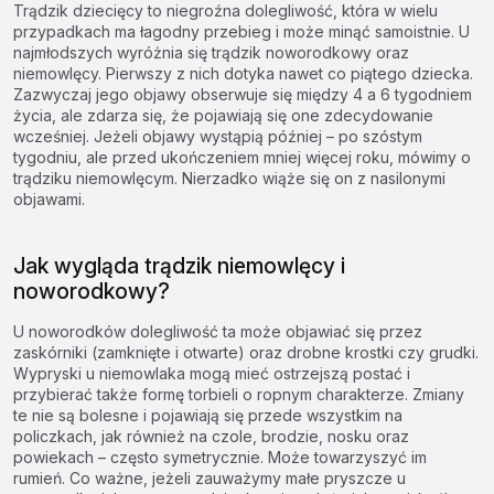
Trądzik dziecięcy to niegroźna dolegliwość, która w wielu
przypadkach ma łagodny przebieg i może minąć samoistnie. U
najmłodszych wyróżnia się trądzik noworodkowy oraz
niemowlęcy. Pierwszy z nich dotyka nawet co piątego dziecka.
Zazwyczaj jego objawy obserwuje się między 4 a 6 tygodniem
życia, ale zdarza się, że pojawiają się one zdecydowanie
wcześniej. Jeżeli objawy wystąpią później – po szóstym
tygodniu, ale przed ukończeniem mniej więcej roku, mówimy o
trądziku niemowlęcym. Nierzadko wiąże się on z nasilonymi
objawami.
Jak wygląda trądzik niemowlęcy i
noworodkowy?
U noworodków dolegliwość ta może objawiać się przez
zaskórniki (zamknięte i otwarte) oraz drobne krostki czy grudki.
Wypryski u niemowlaka mogą mieć ostrzejszą postać i
przybierać także formę torbieli o ropnym charakterze. Zmiany
te nie są bolesne i pojawiają się przede wszystkim na
policzkach, jak również na czole, brodzie, nosku oraz
powiekach – często symetrycznie. Może towarzyszyć im
rumień. Co ważne, jeżeli zauważymy małe pryszcze u