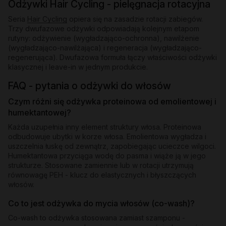
Odżywki Hair Cycling - pielęgnacja rotacyjna
Seria
Hair Cycling
opiera się na zasadzie rotacji zabiegów.
Trzy dwufazowe odżywki odpowiadają kolejnym etapom
rutyny: odżywienie (wygładzająco-ochronna), nawilżenie
(wygładzająco-nawilżająca) i regeneracja (wygładzająco-
regenerująca). Dwufazowa formuła łączy właściwości odżywki
klasycznej i leave-in w jednym produkcie.
FAQ - pytania o odżywki do włosów
Czym różni się odżywka proteinowa od emolientowej i
humektantowej?
Każda uzupełnia inny element struktury włosa. Proteinowa
odbudowuje ubytki w korze włosa. Emolientowa wygładza i
uszczelnia łuskę od zewnątrz, zapobiegając ucieczce wilgoci.
Humektantowa przyciąga wodę do pasma i wiąże ją w jego
strukturze. Stosowane zamiennie lub w rotacji utrzymują
równowagę PEH - klucz do elastycznych i błyszczących
włosów.
Co to jest odżywka do mycia włosów (co-wash)?
Co-wash to odżywka stosowana zamiast szamponu -