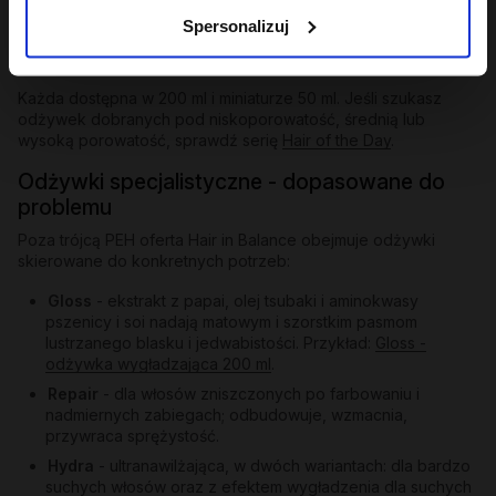
zapobiega puszeniu i elektryzowaniu.
Spersonalizuj
Odżywka humektantowa
- nawilża w głąb, wiąże wodę w
paśmie, przywraca elastyczność.
Każda dostępna w 200 ml i miniaturze 50 ml. Jeśli szukasz
odżywek dobranych pod niskoporowatość, średnią lub
wysoką porowatość, sprawdź serię
Hair of the Day
.
Odżywki specjalistyczne - dopasowane do
problemu
Poza trójcą PEH oferta Hair in Balance obejmuje odżywki
skierowane do konkretnych potrzeb:
Gloss
- ekstrakt z papai, olej tsubaki i aminokwasy
pszenicy i soi nadają matowym i szorstkim pasmom
lustrzanego blasku i jedwabistości. Przykład:
Gloss -
odżywka wygładzająca 200 ml
.
Repair
- dla włosów zniszczonych po farbowaniu i
nadmiernych zabiegach; odbudowuje, wzmacnia,
przywraca sprężystość.
Hydra
- ultranawilżająca, w dwóch wariantach: dla bardzo
suchych włosów oraz z efektem wygładzenia dla suchych