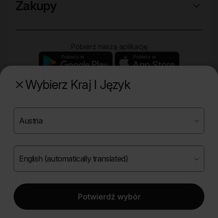
Zakupy
Pobierz naszą aplikację
Wybierz Kraj I Język
Poznaj naszą drugą markę
Copyright ©
2026
Onlybio.life. Wszystkie prawa
zastrzeżone.
Potwierdź wybór
|
English (automatically translated)