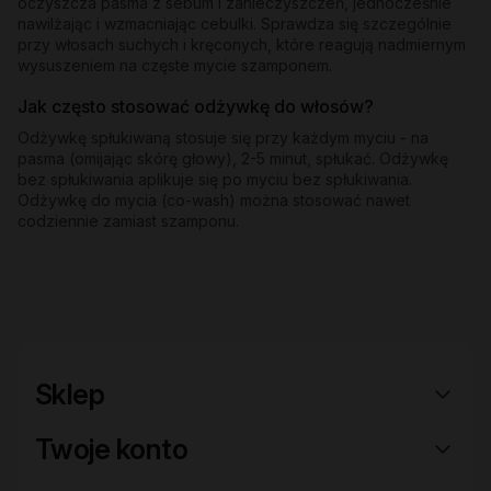
oczyszcza pasma z sebum i zanieczyszczeń, jednocześnie
nawilżając i wzmacniając cebulki. Sprawdza się szczególnie
przy włosach suchych i kręconych, które reagują nadmiernym
wysuszeniem na częste mycie szamponem.
Jak często stosować odżywkę do włosów?
Odżywkę spłukiwaną stosuje się przy każdym myciu - na
pasma (omijając skórę głowy), 2-5 minut, spłukać. Odżywkę
bez spłukiwania aplikuje się po myciu bez spłukiwania.
Odżywkę do mycia (co-wash) można stosować nawet
codziennie zamiast szamponu.
Sklep
Twoje konto