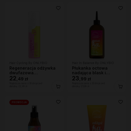
Hair Cycling By ONLYBIO
Hair In Balance By ONLYBIO
Regeneracja odżywka
Płukanka octowa
dwufazowa
nadająca blask i
wygładzająco-
22
domykająca łuskę
23
,
49 zł
,
99 zł
regenerująca 200ml
włosa 300ml
Najniższa cena z 30 dni przed
Najniższa cena z 30 dni przed
obniżką:
22,49 zł
obniżką:
23,99 zł
PROMOCJA