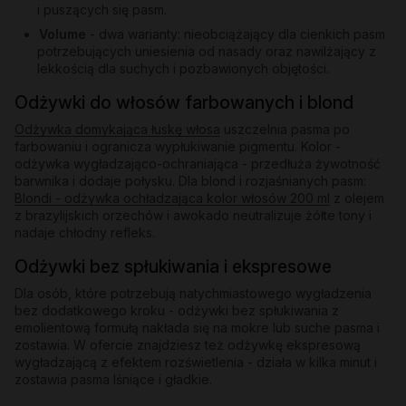
i puszących się pasm.
Volume
- dwa warianty: nieobciążający dla cienkich pasm
potrzebujących uniesienia od nasady oraz nawilżający z
lekkością dla suchych i pozbawionych objętości.
Odżywki do włosów farbowanych i blond
Odżywka domykająca łuskę włosa
uszczelnia pasma po
farbowaniu i ogranicza wypłukiwanie pigmentu. Kolor -
odżywka wygładzająco-ochraniająca - przedłuża żywotność
barwnika i dodaje połysku. Dla blond i rozjaśnianych pasm:
Blondi - odżywka ochładzająca kolor włosów 200 ml
z olejem
z brazylijskich orzechów i awokado neutralizuje żółte tony i
nadaje chłodny refleks.
Odżywki bez spłukiwania i ekspresowe
Dla osób, które potrzebują natychmiastowego wygładzenia
bez dodatkowego kroku - odżywki bez spłukiwania z
emolientową formułą nakłada się na mokre lub suche pasma i
zostawia. W ofercie znajdziesz też odżywkę ekspresową
wygładzającą z efektem rozświetlenia - działa w kilka minut i
zostawia pasma lśniące i gładkie.