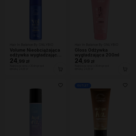
Hair In Balance By ONLYBIO
Hair In Balance By ONLYBIO
Volume Nieobciążająca
Gloss Odżywka
odżywka wygładzająca
wygładzająca 200ml
200 ml
24
24
,
99 zł
,
99 zł
Najniższa cena z 30 dni przed
Najniższa cena z 30 dni przed
obniżką:
24,99 zł
obniżką:
24,99 zł
OUTLET