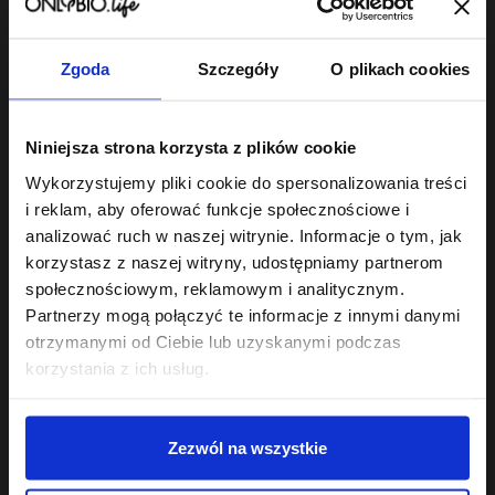
22
22
,
49 zł
,
49 zł
Najniższa cena z 30 dni przed
Najniższa cena z 30 dni przed
obniżką:
22,49 zł
obniżką:
22,49 zł
Zgoda
Szczegóły
O plikach cookies
Niniejsza strona korzysta z plików cookie
Wykorzystujemy pliki cookie do spersonalizowania treści
Odżywka do włosów
robi różnicę wtedy, gdy jest dobrana do
i reklam, aby oferować funkcje społecznościowe i
rzeczywistych potrzeb pasm - nie do ogólników na etykiecie.
analizować ruch w naszej witrynie. Informacje o tym, jak
korzystasz z naszej witryny, udostępniamy partnerom
Odżywki PEH - proteinowa, emolientowa,
społecznościowym, reklamowym i analitycznym.
humektantowa
Partnerzy mogą połączyć te informacje z innymi danymi
Podstawa świadomej pielęgnacji to równowaga PEH:
otrzymanymi od Ciebie lub uzyskanymi podczas
odpowiedni stosunek protein, emolientów i humektantów
korzystania z ich usług.
dopasowany do struktury włosa. Seria
Hair in Balance
zawiera
trzy odżywki, które tę równowagę budują:
Odżywka proteinowa
- wzmacnia i odbudowuje osłabione
Zezwól na wszystkie
pasma, uzupełnia ubytki w strukturze włosa.
Odżywka emolientowa
- wygładza łuskę, dodaje blasku,