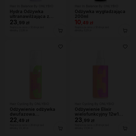
Hair In Balance By ONLYBIO
Hair In Balance By ONLYBIO
Hydra Odżywka
Odżywka wygładzająca
ultranawilżająca z
200ml
efektem wygładzenia
23
10
,
99 zł
,
49 zł
200ml
Najniższa cena z 30 dni przed
Najniższa cena z 30 dni przed
obniżką:
23,99 zł
obniżką:
6,29 zł
Hair Cycling By ONLYBIO
Hair Cycling By ONLYBIO
Odżywienie odżywka
Odżywienie Elixir
dwufazowa
wielofunkcyjny 12w1
wygładzająco-
22
150ml
23
,
49 zł
,
99 zł
ochronna 200ml
Najniższa cena z 30 dni przed
Najniższa cena z 30 dni przed
obniżką:
22,49 zł
obniżką:
23,99 zł