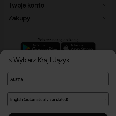
Twoje konto
Zakupy
Pobierz naszą aplikację
Wybierz Kraj I Język
Poznaj naszą drugą markę
Copyright ©
2026
Onlybio.life. Wszystkie prawa
zastrzeżone.