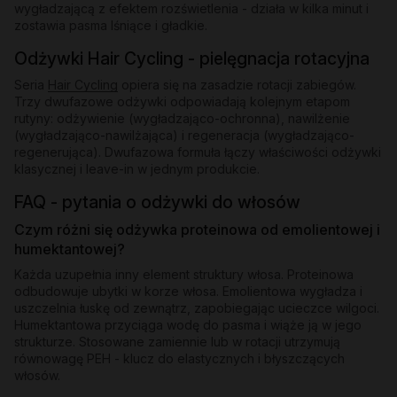
wygładzającą z efektem rozświetlenia - działa w kilka minut i
zostawia pasma lśniące i gładkie.
Odżywki Hair Cycling - pielęgnacja rotacyjna
Seria
Hair Cycling
opiera się na zasadzie rotacji zabiegów.
Trzy dwufazowe odżywki odpowiadają kolejnym etapom
rutyny: odżywienie (wygładzająco-ochronna), nawilżenie
(wygładzająco-nawilżająca) i regeneracja (wygładzająco-
regenerująca). Dwufazowa formuła łączy właściwości odżywki
klasycznej i leave-in w jednym produkcie.
FAQ - pytania o odżywki do włosów
Czym różni się odżywka proteinowa od emolientowej i
humektantowej?
Każda uzupełnia inny element struktury włosa. Proteinowa
odbudowuje ubytki w korze włosa. Emolientowa wygładza i
uszczelnia łuskę od zewnątrz, zapobiegając ucieczce wilgoci.
Humektantowa przyciąga wodę do pasma i wiąże ją w jego
strukturze. Stosowane zamiennie lub w rotacji utrzymują
równowagę PEH - klucz do elastycznych i błyszczących
włosów.