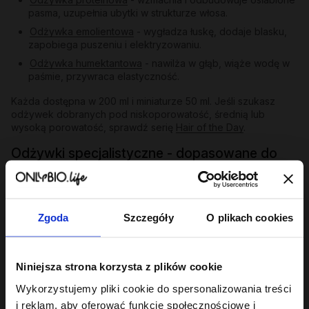
pasma, uzupełnia ubytki w strukturze włosa.
Odżywka emolientowa
- wygładza łuskę, dodaje blasku,
zapobiega puszeniu i elektryzowaniu.
Odżywka humektantowa
- nawilża w głąb, wiąże wodę w
paśmie, przywraca elastyczność.
Każda dostępna w 200 ml i miniaturze 50 ml. Jeśli szukasz
odżywek dobranych pod niskoporowatość, średnią lub
wysoką porowatość, sprawdź serię
Hair of the Day
.
Odżywki specjalistyczne - dopasowane do
problemu
Poza trójcą PEH oferta Hair in Balance obejmuje odżywki
skierowane do konkretnych potrzeb:
Zgoda
Szczegóły
O plikach cookies
Gloss
- ekstrakt z papai, olej tsubaki i aminokwasy
pszenicy i soi nadają matowym i szorstkim pasmom
lustrzanego blasku i jedwabistości. Przykład:
Gloss -
Niniejsza strona korzysta z plików cookie
odżywka wygładzająca 200 ml
.
Repair
- dla włosów zniszczonych po farbowaniu i
Wykorzystujemy pliki cookie do spersonalizowania treści
nadmiernych zabiegach; odbudowuje, wzmacnia,
i reklam, aby oferować funkcje społecznościowe i