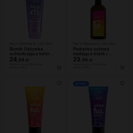
Hair In Balance By ONLYBIO
Hair In Balance By ONLYBIO
Blondi Odżywka
Płukanka octowa
ochładzająca kolor
nadająca blask i
włosów 200ml
24
domykająca łuskę
23
,
99 zł
,
99 zł
włosa 300ml
Najniższa cena z 30 dni przed
Najniższa cena z 30 dni przed
obniżką:
24,99 zł
obniżką:
23,99 zł
OUTLET