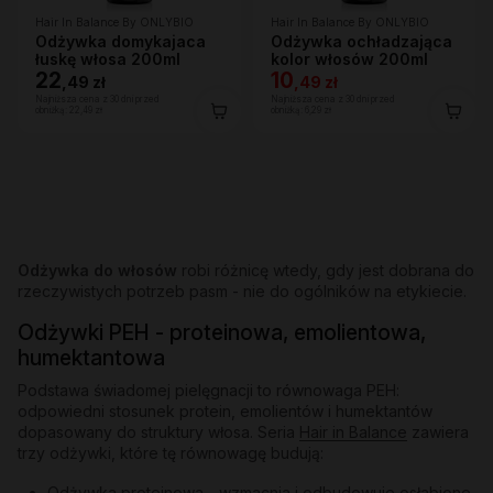
Hair In Balance By ONLYBIO
Hair In Balance By ONLYBIO
Odżywka domykajaca
Odżywka ochładzająca
łuskę włosa 200ml
kolor włosów 200ml
22
10
,
49 zł
,
49 zł
Najniższa cena z 30 dni przed
Najniższa cena z 30 dni przed
obniżką:
22,49 zł
obniżką:
6,29 zł
Odżywka do włosów
robi różnicę wtedy, gdy jest dobrana do
rzeczywistych potrzeb pasm - nie do ogólników na etykiecie.
Odżywki PEH - proteinowa, emolientowa,
humektantowa
Podstawa świadomej pielęgnacji to równowaga PEH:
odpowiedni stosunek protein, emolientów i humektantów
dopasowany do struktury włosa. Seria
Hair in Balance
zawiera
trzy odżywki, które tę równowagę budują:
Odżywka proteinowa
- wzmacnia i odbudowuje osłabione