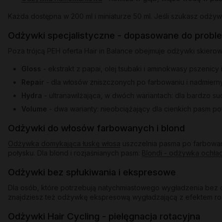
Każda dostępna w 200 ml i miniaturze 50 ml. Jeśli szukasz odż
Odżywki specjalistyczne - dopasowane do probl
Poza trójcą PEH oferta Hair in Balance obejmuje odżywki skiero
Gloss
- ekstrakt z papai, olej tsubaki i aminokwasy pszenicy
Repair
- dla włosów zniszczonych po farbowaniu i nadmiern
Hydra
- ultranawilżająca, w dwóch wariantach: dla bardzo s
Volume
- dwa warianty: nieobciążający dla cienkich pasm po
Odżywki do włosów farbowanych i blond
Odżywka domykająca łuskę włosa
uszczelnia pasma po farbowani
połysku. Dla blond i rozjaśnianych pasm:
Blondi - odżywka ochła
Odżywki bez spłukiwania i ekspresowe
Dla osób, które potrzebują natychmiastowego wygładzenia bez d
znajdziesz też odżywkę ekspresową wygładzającą z efektem rozświ
Odżywki Hair Cycling - pielęgnacja rotacyjna