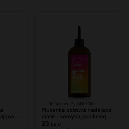
Hair In Balance By ONLYBIO
ka
Płukanka octowa nadająca
ająco-
blask i domykająca łuskę
włosa 300ml
23
,
99 zł