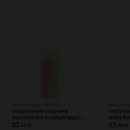
Hair Cycling By ONLYBIO
Hair Cycli
Odżywienie odżywka
Odżywien
dwufazowa wygładzająco-
wielofu
ochronna 200ml
22
23
,
49 zł
,
99 zł