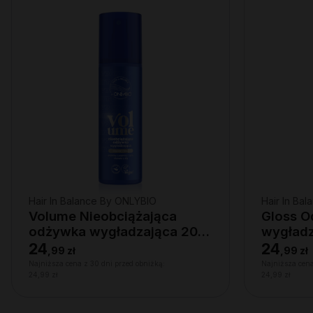
Hair In Balance By ONLYBIO
Hair In Ba
Volume Nieobciążająca
Gloss 
odżywka wygładzająca 200
wygładz
ml
24
24
,
99 zł
,
99 zł
Najniższa cena z 30 dni przed obniżką:
Najniższa cena
24,99 zł
24,99 zł