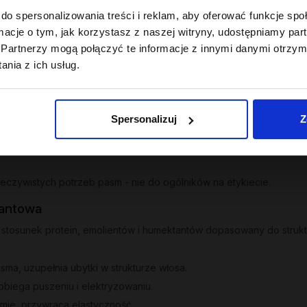
 domykajaca łuskę
Odżywka emoliento
do spersonalizowania treści i reklam, aby oferować funkcje sp
200ml
ml
ormacje o tym, jak korzystasz z naszej witryny, udostępniamy p
22
,
49 zł
Partnerzy mogą połączyć te informacje z innymi danymi otrzym
 z 30 dni przed obniżką:
Najniższa cena z 30 dni przed obniżk
22,49 zł
nia z ich usług.
Spersonalizuj
Z
zeczywistych potrzeb pasm - nie do ogólników na etykiecie.
tantowa
stosunek protein, emolientów i humektantów dopasowany do strukt
ma, uzupełnia ubytki w strukturze włosa.
obiega puszeniu i elektryzowaniu.
mie, przywraca elastyczność.