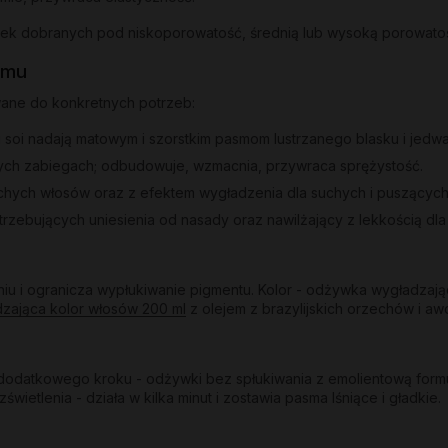
ywek dobranych pod niskoporowatość, średnią lub wysoką porowato
emu
wane do konkretnych potrzeb:
 i soi nadają matowym i szorstkim pasmom lustrzanego blasku i jedwa
ych zabiegach; odbudowuje, wzmacnia, przywraca sprężystość.
uchych włosów oraz z efektem wygładzenia dla suchych i puszących
trzebujących uniesienia od nasady oraz nawilżający z lekkością dl
u i ogranicza wypłukiwanie pigmentu. Kolor - odżywka wygładzają
dzająca kolor włosów 200 ml
z olejem z brazylijskich orzechów i awo
odatkowego kroku - odżywki bez spłukiwania z emolientową formuł
etlenia - działa w kilka minut i zostawia pasma lśniące i gładkie.