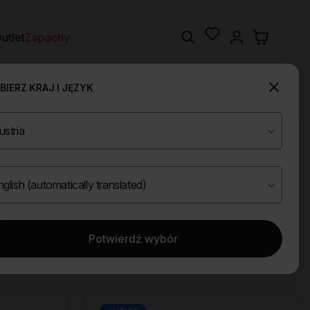
Wishlist
Search
utlet
Zapachy
IERZ KRAJ I JĘZYK
Potwierdź wybór