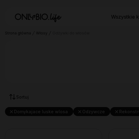
Wszystkie k
Strona główna
Włosy
Odżywki do włosów
Sortuj
Domykajace luske wlosa
Odzywcze
Rekonstr