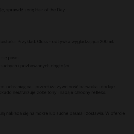
ść, sprawdź serię
Hair of the Day
.
bistości. Przykład:
Gloss - odżywka wygładzająca 200 ml
.
 się pasm.
a suchych i pozbawionych objętości.
co-ochraniająca - przedłuża żywotność barwnika i dodaje
kado neutralizuje żółte tony i nadaje chłodny refleks.
ą nakłada się na mokre lub suche pasma i zostawia. W ofercie