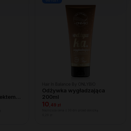
OUTLET
Hair In Balance By ONLYBIO
Odżywka wygładzająca
fektem
200ml
10
,
49 zł
ą:
Najniższa cena z 30 dni przed obniżką:
6,29 zł