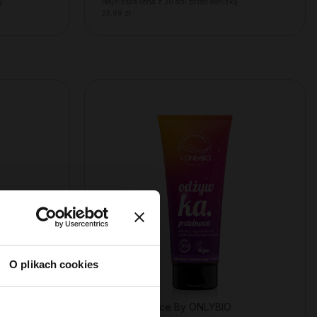
ą:
Najniższa cena z 30 dni przed obniżką:
23,99 zł
O plikach cookies
Hair In Balance By ONLYBIO