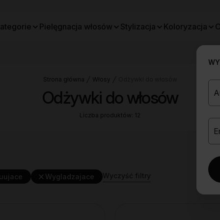
ategorie
Pielęgnacja włosów
Stylizacja
Koloryzacja
O
WYB
Strona główna
Włosy
Odżywki do włosów
Odżywki do włosów
Liczba produktów: 12
Wyczyść filtry
uujace
Wygladzajace