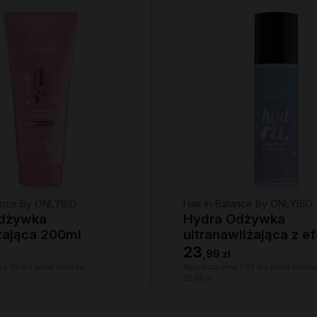
lance By ONLYBIO
Hair In Balance By ONLYBIO
Odżywka
Hydra Odżywka
ająca 200ml
ultranawilżająca z e
wygładzenia 200ml
23
,
99 zł
 z 30 dni przed obniżką:
Najniższa cena z 30 dni przed obniżk
23,99 zł