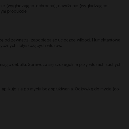
nie (wygładzająco-ochronna), nawilżenie (wygładzająco-
nym produkcie.
skę od zewnątrz, zapobiegając ucieczce wilgoci. Humektantowa
stycznych i błyszczących włosów.
ając cebulki. Sprawdza się szczególnie przy włosach suchych i
 aplikuje się po myciu bez spłukiwania. Odżywkę do mycia (co-