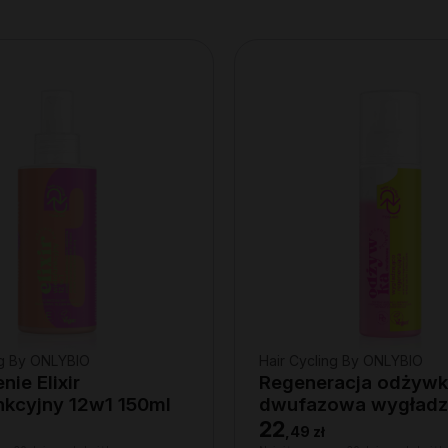
ng By ONLYBIO
Hair Cycling By ONLYBIO
ie Elixir
Regeneracja odżyw
nkcyjny 12w1 150ml
dwufazowa wygładz
regenerująca 200ml
22
,
49 zł