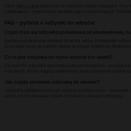
Seria
Hair Cycling
opiera się na zasadzie rotacji zabiegów. Trz
nawilżająca) i regeneracja (wygładzająco-regenerująca). Dwufaz
FAQ - pytania o odżywki do włosów
Czym różni się odżywka proteinowa od emolientowej i 
Każda uzupełnia inny element struktury włosa. Proteinowa odbu
przyciąga wodę do pasma i wiąże ją w jego strukturze. Stosowan
Co to jest odżywka do mycia włosów (co-wash)?
Co-wash to odżywka stosowana zamiast szamponu - oczyszcza pa
kręconych, które reagują nadmiernym wysuszeniem na częste 
Jak często stosować odżywkę do włosów?
Odżywkę spłukiwaną stosuje się przy każdym myciu - na pasma (o
wash) można stosować nawet codziennie zamiast szamponu.