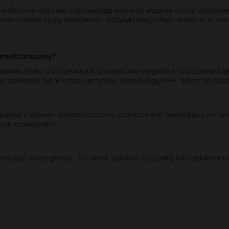
y dwufazowe odżywki odpowiadają kolejnym etapom rutyny: odżywie
owa formuła łączy właściwości odżywki klasycznej i leave-in w jed
humektantowej?
dowuje ubytki w korze włosa. Emolientowa wygładza i uszczelnia łu
e zamiennie lub w rotacji utrzymują równowagę PEH - klucz do ela
sma z sebum i zanieczyszczeń, jednocześnie nawilżając i wzmacni
mycie szamponem.
mijając skórę głowy), 2-5 minut, spłukać. Odżywkę bez spłukiwania