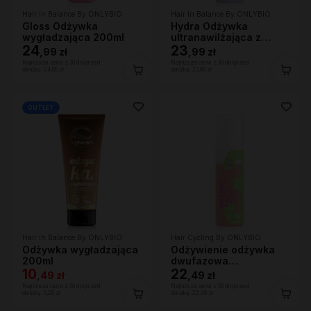
Hair In Balance By ONLYBIO
Hair In Balance By ONLYBIO
Gloss Odżywka
Hydra Odżywka
wygładzająca 200ml
ultranawilżająca z
24
efektem wygładzenia
23
,
99 zł
,
99 zł
200ml
Najniższa cena z 30 dni przed
Najniższa cena z 30 dni przed
obniżką:
24,99 zł
obniżką:
23,99 zł
OUTLET
Hair In Balance By ONLYBIO
Hair Cycling By ONLYBIO
Odżywka wygładzająca
Odżywienie odżywka
200ml
dwufazowa
10
wygładzająco-
22
,
49 zł
,
49 zł
ochronna 200ml
Najniższa cena z 30 dni przed
Najniższa cena z 30 dni przed
obniżką:
6,29 zł
obniżką:
22,49 zł