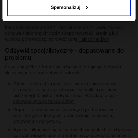
zapobiega puszeniu i elektryzowaniu.
Spersonalizuj
Odżywka humektantowa
- nawilża w głąb, wiąże wodę w
paśmie, przywraca elastyczność.
Każda dostępna w 200 ml i miniaturze 50 ml. Jeśli szukasz
odżywek dobranych pod niskoporowatość, średnią lub
wysoką porowatość, sprawdź serię
Hair of the Day
.
Odżywki specjalistyczne - dopasowane do
problemu
Poza trójcą PEH oferta Hair in Balance obejmuje odżywki
skierowane do konkretnych potrzeb:
Gloss
- ekstrakt z papai, olej tsubaki i aminokwasy
pszenicy i soi nadają matowym i szorstkim pasmom
lustrzanego blasku i jedwabistości. Przykład:
Gloss -
odżywka wygładzająca 200 ml
.
Repair
- dla włosów zniszczonych po farbowaniu i
nadmiernych zabiegach; odbudowuje, wzmacnia,
przywraca sprężystość.
Hydra
- ultranawilżająca, w dwóch wariantach: dla bardzo
suchych włosów oraz z efektem wygładzenia dla suchych