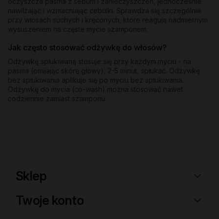
oczyszcza pasma z sebum i zanieczyszczeń, jednocześnie
nawilżając i wzmacniając cebulki. Sprawdza się szczególnie
przy włosach suchych i kręconych, które reagują nadmiernym
wysuszeniem na częste mycie szamponem.
Jak często stosować odżywkę do włosów?
Odżywkę spłukiwaną stosuje się przy każdym myciu - na
pasma (omijając skórę głowy), 2-5 minut, spłukać. Odżywkę
bez spłukiwania aplikuje się po myciu bez spłukiwania.
Odżywkę do mycia (co-wash) można stosować nawet
codziennie zamiast szamponu.
Sklep
Twoje konto