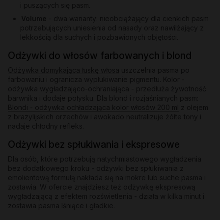
i puszących się pasm.
Volume
- dwa warianty: nieobciążający dla cienkich pasm
potrzebujących uniesienia od nasady oraz nawilżający z
lekkością dla suchych i pozbawionych objętości.
Odżywki do włosów farbowanych i blond
Odżywka domykająca łuskę włosa
uszczelnia pasma po
farbowaniu i ogranicza wypłukiwanie pigmentu. Kolor -
odżywka wygładzająco-ochraniająca - przedłuża żywotność
barwnika i dodaje połysku. Dla blond i rozjaśnianych pasm:
Blondi - odżywka ochładzająca kolor włosów 200 ml
z olejem
z brazylijskich orzechów i awokado neutralizuje żółte tony i
nadaje chłodny refleks.
Odżywki bez spłukiwania i ekspresowe
Dla osób, które potrzebują natychmiastowego wygładzenia
bez dodatkowego kroku - odżywki bez spłukiwania z
emolientową formułą nakłada się na mokre lub suche pasma i
zostawia. W ofercie znajdziesz też odżywkę ekspresową
wygładzającą z efektem rozświetlenia - działa w kilka minut i
zostawia pasma lśniące i gładkie.