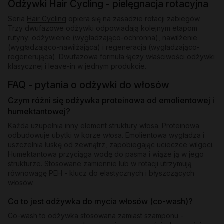
Odżywki Hair Cycling - pielęgnacja rotacyjna
Seria
Hair Cycling
opiera się na zasadzie rotacji zabiegów.
Trzy dwufazowe odżywki odpowiadają kolejnym etapom
rutyny: odżywienie (wygładzająco-ochronna), nawilżenie
(wygładzająco-nawilżająca) i regeneracja (wygładzająco-
regenerująca). Dwufazowa formuła łączy właściwości odżywki
klasycznej i leave-in w jednym produkcie.
FAQ - pytania o odżywki do włosów
Czym różni się odżywka proteinowa od emolientowej i
humektantowej?
Każda uzupełnia inny element struktury włosa. Proteinowa
odbudowuje ubytki w korze włosa. Emolientowa wygładza i
uszczelnia łuskę od zewnątrz, zapobiegając ucieczce wilgoci.
Humektantowa przyciąga wodę do pasma i wiąże ją w jego
strukturze. Stosowane zamiennie lub w rotacji utrzymują
równowagę PEH - klucz do elastycznych i błyszczących
włosów.
Co to jest odżywka do mycia włosów (co-wash)?
Co-wash to odżywka stosowana zamiast szamponu -