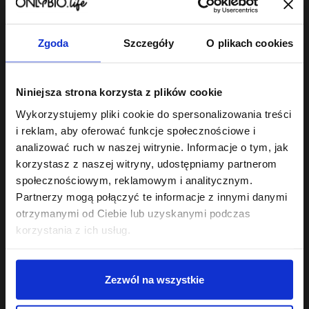
22
22
,
49 zł
,
49 zł
Najniższa cena z 30 dni przed
Najniższa cena z 30 dni przed
obniżką:
22,49 zł
obniżką:
22,49 zł
Zgoda
Szczegóły
O plikach cookies
Niniejsza strona korzysta z plików cookie
Wykorzystujemy pliki cookie do spersonalizowania treści
Odżywka do włosów
robi różnicę wtedy, gdy jest dobrana do
i reklam, aby oferować funkcje społecznościowe i
rzeczywistych potrzeb pasm - nie do ogólników na etykiecie.
analizować ruch w naszej witrynie. Informacje o tym, jak
korzystasz z naszej witryny, udostępniamy partnerom
Odżywki PEH - proteinowa, emolientowa,
społecznościowym, reklamowym i analitycznym.
humektantowa
Partnerzy mogą połączyć te informacje z innymi danymi
Podstawa świadomej pielęgnacji to równowaga PEH:
otrzymanymi od Ciebie lub uzyskanymi podczas
odpowiedni stosunek protein, emolientów i humektantów
korzystania z ich usług.
dopasowany do struktury włosa. Seria
Hair in Balance
zawiera
trzy odżywki, które tę równowagę budują:
Odżywka proteinowa
- wzmacnia i odbudowuje osłabione
Zezwól na wszystkie
pasma, uzupełnia ubytki w strukturze włosa.
Odżywka emolientowa
- wygładza łuskę, dodaje blasku,