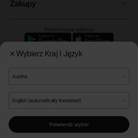
Zakupy
Pobierz naszą aplikację
Wybierz Kraj I Język
Poznaj naszą drugą markę
Copyright ©
2026
Onlybio.life. Wszystkie prawa
zastrzeżone.
Potwierdź wybór
|
English (automatically translated)