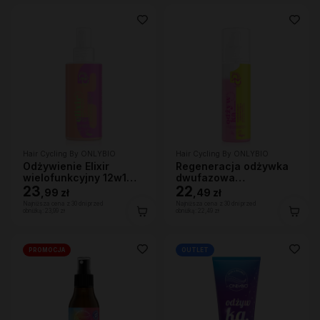
Hair Cycling By ONLYBIO
Hair Cycling By ONLYBIO
Odżywienie Elixir
Regeneracja odżywka
wielofunkcyjny 12w1
dwufazowa
150ml
23
wygładzająco-
22
,
99 zł
,
49 zł
regenerująca 200ml
Najniższa cena z 30 dni przed
Najniższa cena z 30 dni przed
obniżką:
23,99 zł
obniżką:
22,49 zł
PROMOCJA
OUTLET