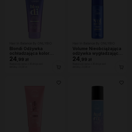
Hair In Balance By ONLYBIO
Hair In Balance By ONLYBIO
Blondi Odżywka
Volume Nieobciążająca
ochładzająca kolor
odżywka wygładzająca
włosów 200ml
24
200 ml
24
,
99 zł
,
99 zł
Najniższa cena z 30 dni przed
Najniższa cena z 30 dni przed
obniżką:
24,99 zł
obniżką:
24,99 zł