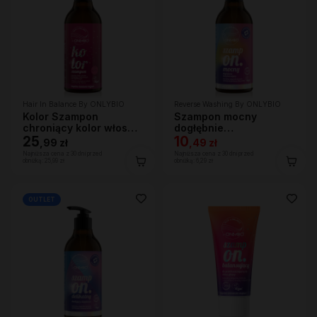
Hair In Balance By ONLYBIO
Reverse Washing By ONLYBIO
Kolor Szampon
Szampon mocny
chroniący kolor włosów
dogłębnie
400 ml
25
oczyszczający 400 ml
10
,
99 zł
,
49 zł
Najniższa cena z 30 dni przed
Najniższa cena z 30 dni przed
obniżką:
25,99 zł
obniżką:
6,29 zł
OUTLET