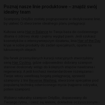
Poznaj nasze linie produktowe – znajdź swój
idealny team
Szampony OnlyBio zostały pogrupowane w dedykowane linie,
by ułatwić Ci stworzenie idealnego planu pielęgnacji:
Kultowa seria
Hair in Balance
to Twoja baza do codziennego
dbania o zdrowy skalp i piękny wygląd pasm. Jeśli szukasz
kosmetyków o intensywniejszym działaniu, linia
Hair of the Day
kryje w sobie produkty do zadań specjalnych, oparte na
luksusowych olejach.
Dla fanek przemyślanych kuracji rotacyjnych stworzyliśmy
serię
Hair Cycling
, gdzie odpowiednio dobrany szampon
stanowi doskonały wstęp do kolejnych etapów nawilżania i
regeneracji. A jeśli kochasz niestandardowe rozwiązania i
Twoje włosy uwielbiają bogatą pielęgnację, sprawdź
szampony z linii
Reverse Washing
, stworzone specjalnie pod
popularną technikę odwróconego mycia (najpierw odżywka,
potem szampon).
Wybierz naturalny szampon OnlyBio, dopasowany do
Twojego rytmu, i ciesz się lekkimi, dokładnie oczyszczonymi i