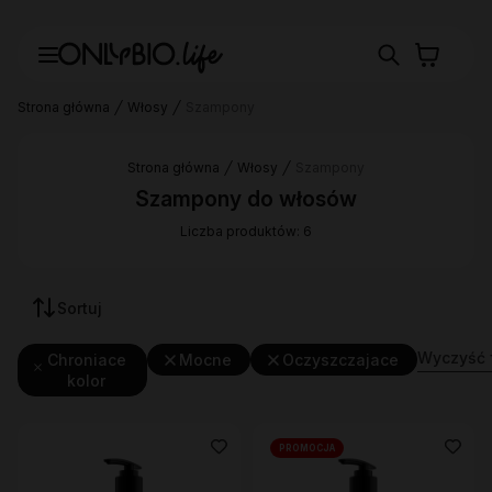
Strona główna
Włosy
Szampony
Strona główna
Włosy
Szampony
Szampony do włosów
Liczba produktów: 6
Sortuj
Wyczyść f
Chroniace
Mocne
Oczyszczajace
kolor
PROMOCJA