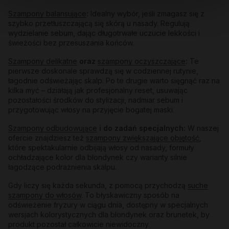
Szampony balansujące
:
Idealny wybór, jeśli zmagasz się z
szybko przetłuszczającą się skórą u nasady. Regulują
wydzielanie sebum, dając długotrwałe uczucie lekkości i
świeżości bez przesuszania końców.
Szampony delikatne
oraz
szampony oczyszczające
:
Te
pierwsze doskonale sprawdzą się w codziennej rutynie,
łagodnie odświeżając skalp. Po te drugie warto sięgnąć raz na
kilka myć – działają jak profesjonalny reset, usuwając
pozostałości środków do stylizacji, nadmiar sebum i
przygotowując włosy na przyjęcie bogatej maski.
Szampony odbudowujące
i do zadań specjalnych:
W naszej
ofercie znajdziesz też
szampony zwiększające objętość
,
które spektakularnie odbijają włosy od nasady, formuły
ochładzające kolor dla blondynek czy warianty silnie
łagodzące podrażnienia skalpu.
Gdy liczy się każda sekunda, z pomocą przychodzą
suche
szampony do włosów
. To błyskawiczny sposób na
odświeżenie fryzury w ciągu dnia, dostępny w specjalnych
wersjach kolorystycznych dla blondynek oraz brunetek, by
produkt pozostał całkowicie niewidoczny.