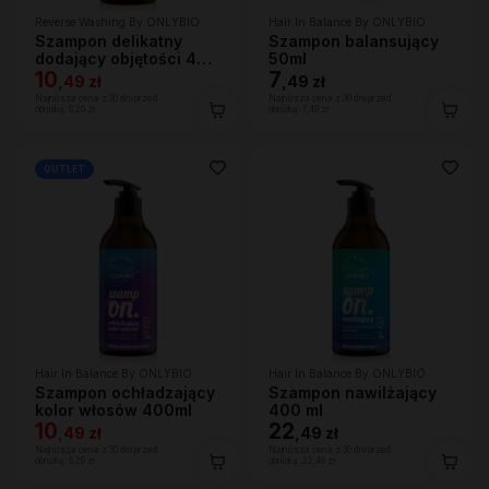
Reverse Washing By ONLYBIO
Hair In Balance By ONLYBIO
Szampon delikatny
Szampon balansujący
dodający objętości 400
50ml
ml
10
7
,
49 zł
,
49 zł
Najniższa cena z 30 dni przed
Najniższa cena z 30 dni przed
obniżką:
6,29 zł
obniżką:
7,49 zł
OUTLET
Hair In Balance By ONLYBIO
Hair In Balance By ONLYBIO
Szampon ochładzający
Szampon nawilżający
kolor włosów 400ml
400 ml
10
22
,
49 zł
,
49 zł
Najniższa cena z 30 dni przed
Najniższa cena z 30 dni przed
obniżką:
6,29 zł
obniżką:
22,49 zł