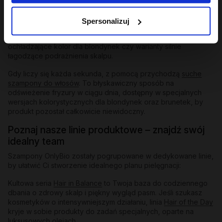
przygotowując włosy na przyjęcie bogatej maski.
Szampony odbudowujące
i do zadań specjalnych:
W naszej
Spersonalizuj
ofercie znajdziesz też
szampony zwiększające objętość
,
które spektakularnie odbijają włosy od nasady, formuły
ochładzające kolor dla blondynek czy warianty silnie
łagodzące podrażnienia skalpu.
Gdy liczy się każda sekunda, z pomocą przychodzą
suche
szampony do włosów
. To błyskawiczny sposób na
odświeżenie fryzury w ciągu dnia, dostępny w specjalnych
wersjach kolorystycznych dla blondynek oraz brunetek, by
produkt pozostał całkowicie niewidoczny.
Poznaj nasze linie produktowe – znajdź swój
idealny team
Szampony OnlyBio zostały pogrupowane w dedykowane linie,
by ułatwić Ci stworzenie idealnego planu pielęgnacji:
Kultowa seria
Hair in Balance
to Twoja baza do codziennego
dbania o zdrowy skalp i piękny wygląd pasm. Jeśli szukasz
kosmetyków o intensywniejszym działaniu, linia
Hair of the Day
kryje w sobie produkty do zadań specjalnych, oparte na
luksusowych olejach.