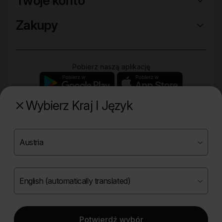
Twoje konto
Zakupy
Pobierz naszą aplikację
Wybierz Kraj I Język
Poznaj naszą drugą markę
Copyright ©
2026
Onlybio.life. Wszystkie prawa
zastrzeżone.
Potwierdź wybór
|
English (automatically translated)