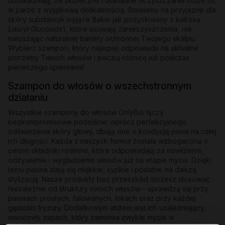
udowadniają, że skuteczne i dokładne oczyszczanie może iść
w parze z wyjątkową delikatnością. Stawiamy na przyjazne dla
skóry substancje myjące (takie jak pozyskiwany z kokosa
Lauryl Glucoside
), które usuwają zanieczyszczenia, nie
naruszając naturalnej bariery ochronnej Twojego skalpu.
Wybierz szampon, który najlepiej odpowiada na aktualne
potrzeby Twoich włosów i poczuj różnicę już podczas
pierwszego spieniania!
Szampon do włosów o wszechstronnym
działaniu
Wszystkie szampony do włosów OnlyBio łączy
bezkompromisowe podejście: oprócz perfekcyjnego
odświeżenia skóry głowy, dbają one o kondycję pasm na całej
ich długości. Każda z naszych formuł została wzbogacona o
cenne składniki roślinne, które odpowiadają za nawilżenie,
odżywienie i wygładzenie włosów już na etapie mycia. Dzięki
temu pasma stają się miękkie, sypkie i podatne na dalszą
stylizację. Nasze produkty bez przeszkód możesz stosować
niezależnie od struktury swoich włosów – sprawdzą się przy
pasmach prostych, falowanych, lokach oraz przy każdej
gęstości fryzury. Dodatkowym atutem jest ich uzależniający,
owocowy zapach, który zamienia zwykłe mycie w