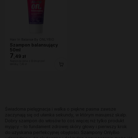
Hair In Balance By ONLYBIO
Szampon balansujący
50ml
7
,
49 zł
Najniższa cena z 30 dni przed
obniżką:
7,49 zł
Świadoma pielęgnacja i walka o piękne pasma zawsze
zaczynają się od ułamka sekundy, w którym masujesz skalp.
Dobry szampon do włosów to coś więcej niż tylko produkt
myjący – to fundament zdrowej skóry głowy i pierwszy krok
do uzyskania perfekcyjnej objętości. Szampony OnlyBio