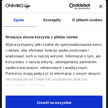
wyczekiwany rytuał.
Dopasuj szampon do potrzeb swojej skóry
głowy i włosów
Zgoda
Szczegóły
O plikach cookies
Każda skóra głowy ma swoje humory, dlatego w naszej
ofercie znajdziesz produkty precyzyjnie trafiające w
konkretne potrzeby:
Niniejsza strona korzysta z plików cookie
Szampony nawilżające
:
To prawdziwa kropla wody dla
Wykorzystujemy pliki cookie do spersonalizowania treści
przesuszonych, matowych i szorstkich pasm. Bogate w
naturalne ekstrakty zatrzymujące wilgoć sprawiają, że włosy
i reklam, aby oferować funkcje społecznościowe i
natychmiast odzyskują elastyczność i zdrowy blask.
analizować ruch w naszej witrynie. Informacje o tym, jak
korzystasz z naszej witryny, udostępniamy partnerom
Szampony balansujące
:
Idealny wybór, jeśli zmagasz się z
szybko przetłuszczającą się skórą u nasady. Regulują
społecznościowym, reklamowym i analitycznym.
wydzielanie sebum, dając długotrwałe uczucie lekkości i
Partnerzy mogą połączyć te informacje z innymi danymi
świeżości bez przesuszania końców.
otrzymanymi od Ciebie lub uzyskanymi podczas
korzystania z ich usług.
Szampony delikatne
oraz
szampony oczyszczające
:
Te
pierwsze doskonale sprawdzą się w codziennej rutynie,
łagodnie odświeżając skalp. Po te drugie warto sięgnąć raz na
kilka myć – działają jak profesjonalny reset, usuwając
Zezwól na wszystkie
pozostałości środków do stylizacji, nadmiar sebum i