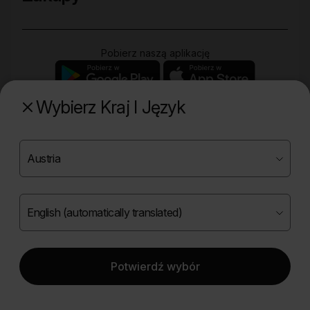
Pobierz naszą aplikację
Wybierz Kraj I Język
Poznaj naszą drugą markę
Copyright ©
2026
Onlybio.life. Wszystkie prawa
zastrzeżone.
Potwierdź wybór
|
English (automatically translated)