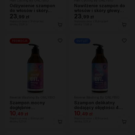
Hair Cycling By ONLYBIO
Hair Cycling By ONLYBIO
Odżywienie szampon
Nawilżenie szampon do
do włosów i skóry
włosów i skóry głowy
głowy 250ml
23
250ml
23
,
99 zł
,
99 zł
Najniższa cena z 30 dni przed
Najniższa cena z 30 dni przed
obniżką:
23,99 zł
obniżką:
23,99 zł
PROMOCJA
OUTLET
Reverse Washing By ONLYBIO
Reverse Washing By ONLYBIO
Szampon mocny
Szampon delikatny
dogłębnie
dodający objętości 400
oczyszczający 400 ml
10
ml
10
,
49 zł
,
49 zł
Najniższa cena z 30 dni przed
Najniższa cena z 30 dni przed
obniżką:
6,29 zł
obniżką:
6,29 zł