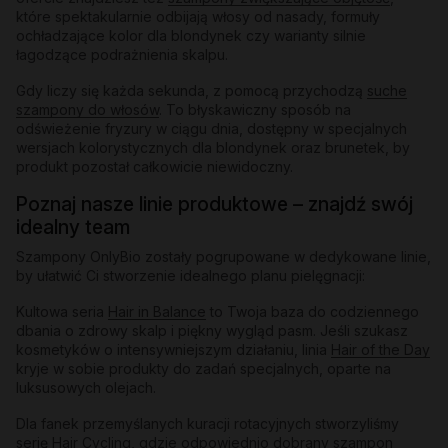
które spektakularnie odbijają włosy od nasady, formuły
ochładzające kolor dla blondynek czy warianty silnie
łagodzące podrażnienia skalpu.
Gdy liczy się każda sekunda, z pomocą przychodzą
suche
szampony do włosów
. To błyskawiczny sposób na
odświeżenie fryzury w ciągu dnia, dostępny w specjalnych
wersjach kolorystycznych dla blondynek oraz brunetek, by
produkt pozostał całkowicie niewidoczny.
Poznaj nasze linie produktowe – znajdź swój
idealny team
Szampony OnlyBio zostały pogrupowane w dedykowane linie,
by ułatwić Ci stworzenie idealnego planu pielęgnacji:
Kultowa seria
Hair in Balance
to Twoja baza do codziennego
dbania o zdrowy skalp i piękny wygląd pasm. Jeśli szukasz
kosmetyków o intensywniejszym działaniu, linia
Hair of the Day
kryje w sobie produkty do zadań specjalnych, oparte na
luksusowych olejach.
Dla fanek przemyślanych kuracji rotacyjnych stworzyliśmy
serię
Hair Cycling
, gdzie odpowiednio dobrany szampon