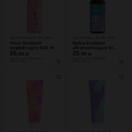
Hair In Balance By ONLYBIO
Hair In Balance By ONLYBIO
Gloss Szampon
Hydra Szampon
wygładzający 400 ml
ultranawilżający do
26
bardzo suchej skóry
25
,
99 zł
,
99 zł
głowy i włosów, 400ml
Najniższa cena z 30 dni przed
Najniższa cena z 30 dni przed
obniżką:
26,99 zł
obniżką:
25,99 zł