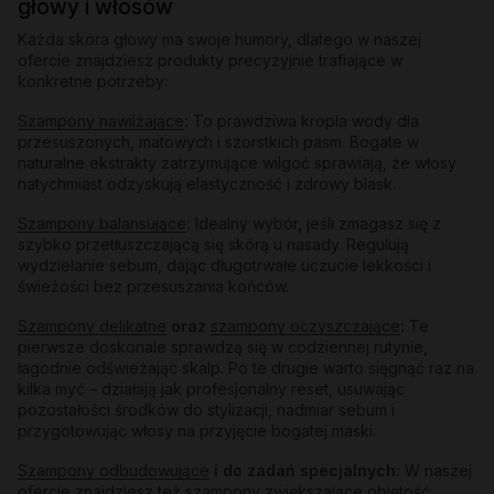
głowy i włosów
Każda skóra głowy ma swoje humory, dlatego w naszej
ofercie znajdziesz produkty precyzyjnie trafiające w
konkretne potrzeby:
Szampony nawilżające
:
To prawdziwa kropla wody dla
przesuszonych, matowych i szorstkich pasm. Bogate w
naturalne ekstrakty zatrzymujące wilgoć sprawiają, że włosy
natychmiast odzyskują elastyczność i zdrowy blask.
Szampony balansujące
:
Idealny wybór, jeśli zmagasz się z
szybko przetłuszczającą się skórą u nasady. Regulują
wydzielanie sebum, dając długotrwałe uczucie lekkości i
świeżości bez przesuszania końców.
Szampony delikatne
oraz
szampony oczyszczające
:
Te
pierwsze doskonale sprawdzą się w codziennej rutynie,
łagodnie odświeżając skalp. Po te drugie warto sięgnąć raz na
kilka myć – działają jak profesjonalny reset, usuwając
pozostałości środków do stylizacji, nadmiar sebum i
przygotowując włosy na przyjęcie bogatej maski.
Szampony odbudowujące
i do zadań specjalnych:
W naszej
ofercie znajdziesz też
szampony zwiększające objętość
,