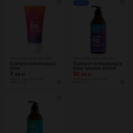
OUTLET
Hair In Balance By ONLYBIO
Hair In Balance By ONLYBIO
Szampon balansujący
Szampon ochładzający
50ml
kolor włosów 400ml
7
10
,
49 zł
,
49 zł
Najniższa cena z 30 dni przed
Najniższa cena z 30 dni przed
obniżką:
7,49 zł
obniżką:
6,29 zł