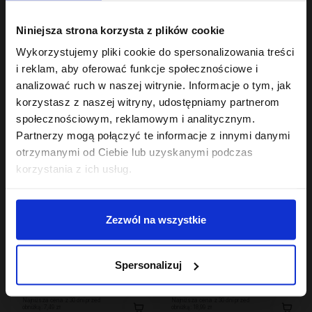
Hair In Balance By ONLYBIO
Hair In Balance By ONLYBIO
Niniejsza strona korzysta z plików cookie
Kolor Płukanka
Stylizator proteinowy
kwasowa 300 ml
do stylizacji włosów
Wykorzystujemy pliki cookie do spersonalizowania treści
6
kręconych 200ml
7
,
69 zł
,
29 zł
i reklam, aby oferować funkcje społecznościowe i
Najniższa cena z 30 dni przed
Najniższa cena z 30 dni przed
analizować ruch w naszej witrynie. Informacje o tym, jak
obniżką:
6,69 zł
obniżką:
24,49 zł
korzystasz z naszej witryny, udostępniamy partnerom
społecznościowym, reklamowym i analitycznym.
Partnerzy mogą połączyć te informacje z innymi danymi
otrzymanymi od Ciebie lub uzyskanymi podczas
korzystania z ich usług.
Zezwól na wszystkie
Hair In Balance By ONLYBIO
Hair In Balance By ONLYBIO
Szampon balansujący
Mgiełka odbijająca
Spersonalizuj
50ml
włosy od nasady 100ml
7
18
,
49 zł
,
99 zł
Najniższa cena z 30 dni przed
Najniższa cena z 30 dni przed
obniżką:
7,49 zł
obniżką:
18,99 zł