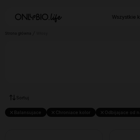
Wszystkie k
Strona główna
Włosy
Sortuj
Balansujace
Chroniace kolor
Odbijajace od 