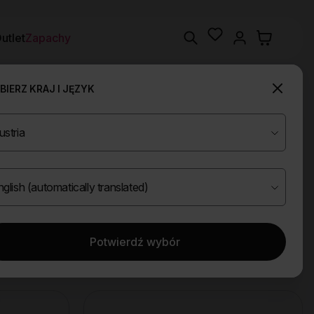
Wishlist
Search
utlet
Zapachy
IERZ KRAJ I JĘZYK
Potwierdź wybór