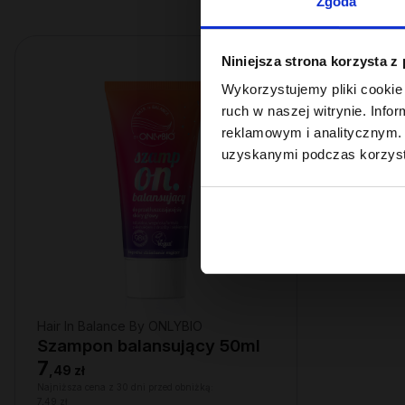
Zgoda
Niniejsza strona korzysta z
Wykorzystujemy pliki cookie 
ruch w naszej witrynie. Inf
reklamowym i analitycznym. 
uzyskanymi podczas korzysta
Hair In Balance By ONLYBIO
Szampon balansujący 50ml
7
,
49 zł
Najniższa cena z 30 dni przed obniżką:
7,49 zł