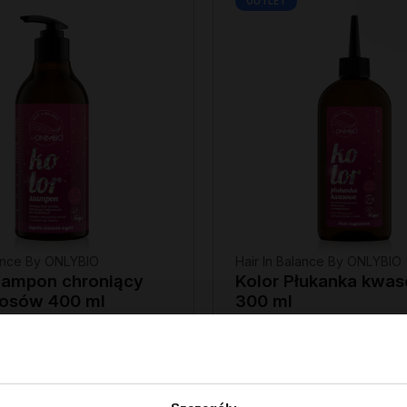
OUTLET
lance By ONLYBIO
Hair In Balance By ONLYBIO
zampon chroniący
Kolor Płukanka kwa
łosów 400 ml
300 ml
6
,
69 zł
 z 30 dni przed obniżką:
Najniższa cena z 30 dni przed obniżk
6,69 zł