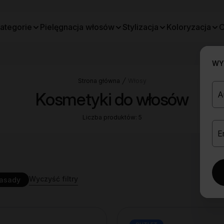
ategorie
Pielęgnacja włosów
Stylizacja
Koloryzacja
O
WYB
Strona główna
Włosy
Kosmetyki do włosów
Liczba produktów: 5
Wyczyść filtry
nasady