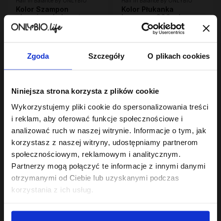
Hair In Balance By ONLYBIO
Hair In Balance By ONLYBIO
Kolor Szampon
Kolor Płukanka
chroniący kolor włosów
kwasowa 300 ml
400 ml
25
6
,
99 zł
,
69 zł
Najniższa cena z 30 dni przed
Najniższa cena z 30 dni przed
obniżką:
25,99 zł
obniżką:
6,69 zł
Zgoda
Szczegóły
O plikach cookies
PROMOCJA
Niniejsza strona korzysta z plików cookie
Wykorzystujemy pliki cookie do spersonalizowania treści
i reklam, aby oferować funkcje społecznościowe i
analizować ruch w naszej witrynie. Informacje o tym, jak
korzystasz z naszej witryny, udostępniamy partnerom
społecznościowym, reklamowym i analitycznym.
Hair In Balance By ONLYBIO
Hair In Balance By ONLYBIO
Partnerzy mogą połączyć te informacje z innymi danymi
Stylizator proteinowy
Maska do laminacji
do stylizacji włosów
włosów 200ml
otrzymanymi od Ciebie lub uzyskanymi podczas
kręconych 200ml
7
22
,
29 zł
,
49 zł
korzystania z ich usług.
Najniższa cena z 30 dni przed
Najniższa cena z 30 dni przed
obniżką:
24,49 zł
obniżką:
22,49 zł