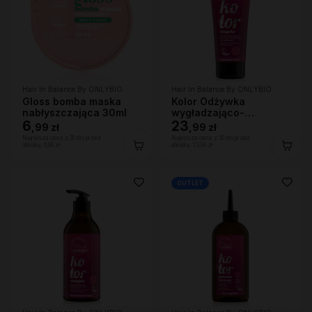
Hair In Balance By ONLYBIO
Hair In Balance By ONLYBIO
Gloss bomba maska
Kolor Odżywka
nabłyszczająca 30ml
wygładzająco-
6
ochraniająca kolor 200
23
,
99 zł
,
99 zł
ml
Najniższa cena z 30 dni przed
Najniższa cena z 30 dni przed
obniżką:
6,99 zł
obniżką:
23,99 zł
OUTLET