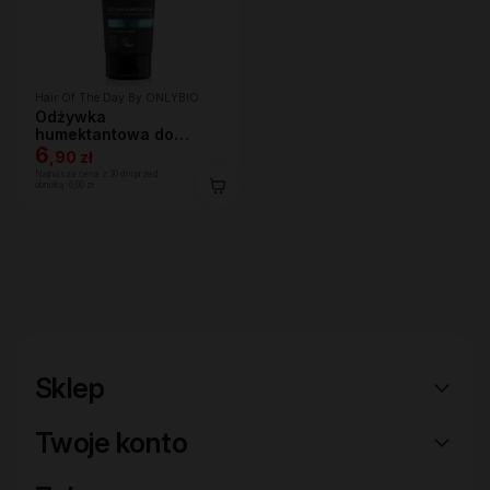
Hair Of The Day By ONLYBIO
Odżywka
humektantowa do
każdej porowatości
6
,
90 zł
włosa 200ml
Najniższa cena z 30 dni przed
obniżką:
6,90 zł
Sklep
Twoje konto