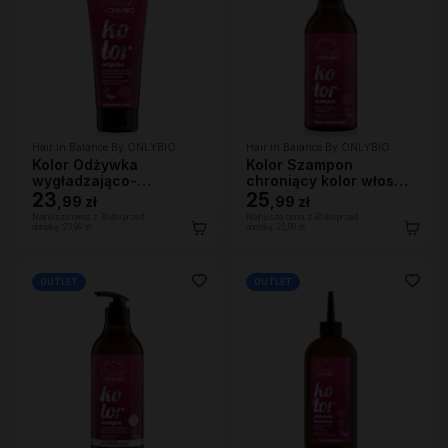
Hair In Balance By ONLYBIO
Hair In Balance By ONLYBIO
Kolor Odżywka
Kolor Szampon
wygładzająco-
chroniący kolor włosów
ochraniająca kolor 200
23
400 ml
25
,
99 zł
,
99 zł
ml
Najniższa cena z 30 dni przed
Najniższa cena z 30 dni przed
obniżką:
23,99 zł
obniżką:
25,99 zł
OUTLET
OUTLET