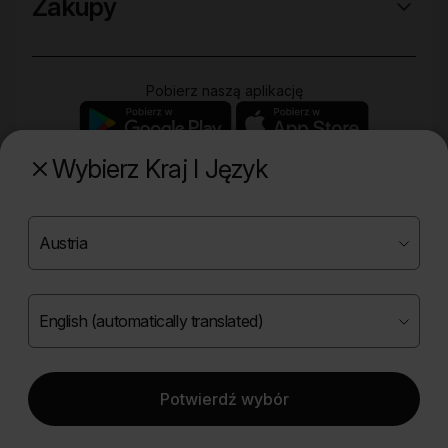
Zakupy
Pobierz naszą aplikację
Wybierz Kraj I Język
Poznaj naszą drugą markę
Copyright ©
2026
Onlybio.life. Wszystkie prawa
zastrzeżone.
Potwierdź wybór
|
English (automatically translated)