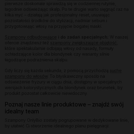
pierwsze doskonale sprawdzą się w codziennej rutynie,
łagodnie odświeżając skalp. Po te drugie warto sięgnąć raz na
kilka myć – działają jak profesjonalny reset, usuwając
pozostałości środków do stylizacji, nadmiar sebum i
przygotowując włosy na przyjęcie bogatej maski.
Szampony odbudowujące
i do zadań specjalnych:
W naszej
ofercie znajdziesz też
szampony zwiększające objętość
,
które spektakularnie odbijają włosy od nasady, formuły
ochładzające kolor dla blondynek czy warianty silnie
łagodzące podrażnienia skalpu.
Gdy liczy się każda sekunda, z pomocą przychodzą
suche
szampony do włosów
. To błyskawiczny sposób na
odświeżenie fryzury w ciągu dnia, dostępny w specjalnych
wersjach kolorystycznych dla blondynek oraz brunetek, by
produkt pozostał całkowicie niewidoczny.
Poznaj nasze linie produktowe – znajdź swój
idealny team
Szampony OnlyBio zostały pogrupowane w dedykowane linie,
by ułatwić Ci stworzenie idealnego planu pielęgnacji: