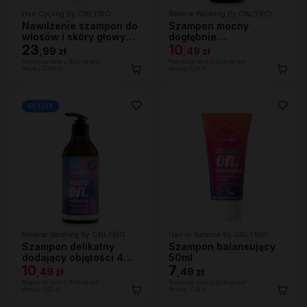
Hair Cycling By ONLYBIO
Reverse Washing By ONLYBIO
Nawilżenie szampon do
Szampon mocny
włosów i skóry głowy
dogłębnie
250ml
23
oczyszczający 400 ml
10
,
99 zł
,
49 zł
Najniższa cena z 30 dni przed
Najniższa cena z 30 dni przed
obniżką:
23,99 zł
obniżką:
6,29 zł
OUTLET
Reverse Washing By ONLYBIO
Hair In Balance By ONLYBIO
Szampon delikatny
Szampon balansujący
dodający objętości 400
50ml
ml
10
7
,
49 zł
,
49 zł
Najniższa cena z 30 dni przed
Najniższa cena z 30 dni przed
obniżką:
6,29 zł
obniżką:
7,49 zł