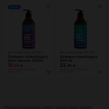
OUTLET
Hair In Balance By ONLYBIO
Hair In Balance By ONLYBIO
Szampon ochładzający
Szampon nawilżający
kolor włosów 400ml
400 ml
10
22
,
49 zł
,
49 zł
Najniższa cena z 30 dni przed
Najniższa cena z 30 dni przed
obniżką:
6,29 zł
obniżką:
22,49 zł
Świadoma pielęgnacja i walka o piękne pasma zawsze