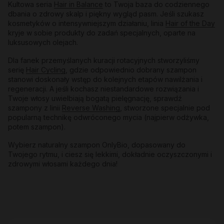
Kultowa seria
Hair in Balance
to Twoja baza do codziennego
dbania o zdrowy skalp i piękny wygląd pasm. Jeśli szukasz
kosmetyków o intensywniejszym działaniu, linia
Hair of the Day
kryje w sobie produkty do zadań specjalnych, oparte na
luksusowych olejach.
Dla fanek przemyślanych kuracji rotacyjnych stworzyliśmy
serię
Hair Cycling
, gdzie odpowiednio dobrany szampon
stanowi doskonały wstęp do kolejnych etapów nawilżania i
regeneracji. A jeśli kochasz niestandardowe rozwiązania i
Twoje włosy uwielbiają bogatą pielęgnację, sprawdź
szampony z linii
Reverse Washing
, stworzone specjalnie pod
popularną technikę odwróconego mycia (najpierw odżywka,
potem szampon).
Wybierz naturalny szampon OnlyBio, dopasowany do
Twojego rytmu, i ciesz się lekkimi, dokładnie oczyszczonymi i
zdrowymi włosami każdego dnia!