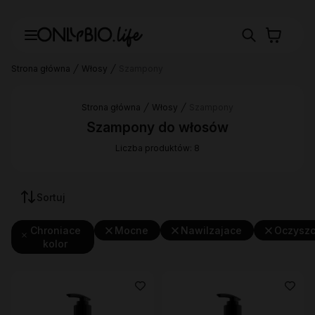
Strona główna
Włosy
Szampony
Strona główna
Włosy
Szampony
Szampony do włosów
Liczba produktów: 8
Sortuj
Chroniace
Mocne
Nawilzajace
Oczyszc
kolor