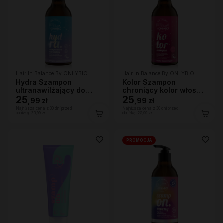
Hair In Balance By ONLYBIO
Hair In Balance By ONLYBIO
Hydra Szampon
Kolor Szampon
ultranawilżający do
chroniący kolor włosów
bardzo suchej skóry
25
400 ml
25
,
99 zł
,
99 zł
głowy i włosów, 400ml
Najniższa cena z 30 dni przed
Najniższa cena z 30 dni przed
obniżką:
25,99 zł
obniżką:
25,99 zł
PROMOCJA